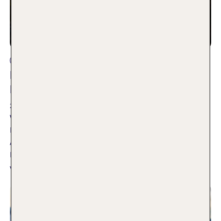
Aktivurlaub
FKK-Wandern: Fühl dich frei! Mit
Regeln
20.10.2025
Wer sich gerne nackt bewegen will, begeht einen Tabubruch.
Doch der lohnt sich beim Wandern erst recht, denn im
Adamskostüm spürt man die Natur viel intensiver. Wenn du
Dinge wie den richtigen Rucksack und Wanderweg kennst,
wird das Abenteuer unvergesslich gut.
Weiterlesen