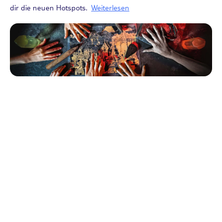
dir die neuen Hotspots.
Weiterlesen
Reisearten
Escape Rooms in Europa: Das große
Ranking der Rätsel-Spots
19.09.2025
Jeder Escape Room erzählt seine eigene Geschichte – ob
düsteres Verlies, eine mysteriöse Krimi-Villa, ein fantastisches
Zauberschloss oder eine futuristische Mission in unbekannte
Sphären. Deshalb haben wir uns über 4.700 europäische
Escape Rooms angesehen und auf ihre Beliebtheit geprüft.
Das Ergebnis: Das große TUI Escape Room Ranking. Wir
führen dich
Weiterlesen