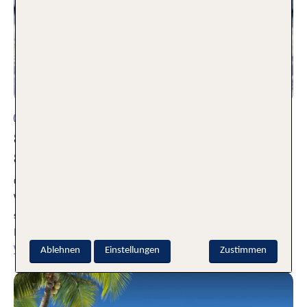
Aktivurlaub
Skigebiete Polen – Die TOP 6
Skigebiete
02.10.2025
Wenn der langersehnte Wintersport wieder los geht, stellt
sich auch immer wieder die Frage: Wo am besten Skifahren?
Heute stellen wir euch die TOP 6 Skigebiete in Polen vor.
Weiterlesen
Ablehnen
Einstellungen
Zustimmen