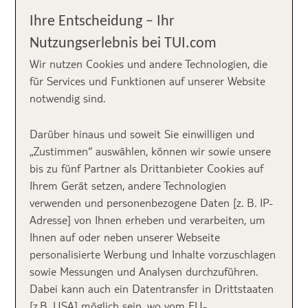
Ihre Entscheidung – Ihr
Nutzungserlebnis bei TUI.com
Wir nutzen Cookies und andere Technologien, die
Der TUI
für Services und Funktionen auf unserer Website
notwendig sind.
Kinderfestpreis kurz
Darüber hinaus und soweit Sie einwilligen und
erklärt
„Zustimmen“ auswählen, können wir sowie unsere
bis zu fünf Partner als Drittanbieter Cookies auf
✅
günstig in den Pauschalurlaub:
Kinder von 2 bis
Ihrem Gerät setzen, andere Technologien
12 Jahren reisen in rund 200 Hotels ab 149 €
verwenden und personenbezogene Daten [z. B. IP-
✅
Sommerurlaub 2026
: gilt für euren Familienurlaub
Adresse] von Ihnen erheben und verarbeiten, um
für Reisen vom 01.05.2026 bis 30.09.2026
Ihnen auf oder neben unserer Webseite
✅
die Aktion ist buchbar bis zum 02.02.2026
personalisierte Werbung und Inhalte vorzuschlagen
✅
mit TUI auf Nummer sicher:
Gebührenfrei
sowie Messungen und Analysen durchzuführen.
umbuchen oder stornieren bis einschließlich 15 bzw.
Dabei kann auch ein Datentransfer in Drittstaaten
29 Tage vor Anreise ganz bequem mit unserem
FLEX
[z.B. USA] möglich sein, wo vom EU-