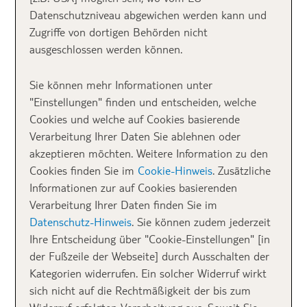
TARIF
– gilt bei Pauschalreisen und Hotelbuchungen
Datenschutzniveau abgewichen werden kann und
✅
alle Hotels und Infos zum TUI Kinderfestpreis
Zugriffe von dortigen Behörden nicht
ausgeschlossen werden können.
Sie können mehr Informationen unter
Inhalt
"Einstellungen" finden und entscheiden, welche
Cookies und welche auf Cookies basierende
Verarbeitung Ihrer Daten Sie ablehnen oder
TUI Kinderfestpreis
akzeptieren möchten. Weitere Information zu den
Cookies finden Sie im
Cookie-Hinweis
. Zusätzliche
Sommer 2026: Hier
Informationen zur auf Cookies basierenden
Verarbeitung Ihrer Daten finden Sie im
reisen Kinder ab 149
Datenschutz-Hinweis
. Sie können zudem jederzeit
Ihre Entscheidung über "Cookie-Einstellungen" [in
€
der Fußzeile der Webseite] durch Ausschalten der
Kategorien widerrufen. Ein solcher Widerruf wirkt
TUI KIDS CLUB Cala Mandia,
sich nicht auf die Rechtmäßigkeit der bis zum