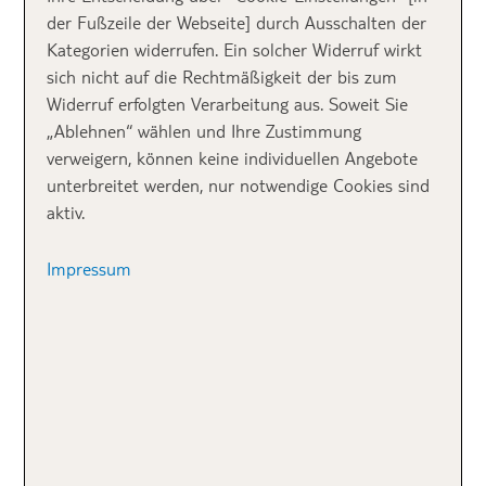
Aquapark
der Fußzeile der Webseite] durch Ausschalten der
Kategorien widerrufen. Ein solcher Widerruf wirkt
sich nicht auf die Rechtmäßigkeit der bis zum
Bleibt dir im Urlaub keine Zeit, um in einen
Widerruf erfolgten Verarbeitung aus. Soweit Sie
nahegelegenen Wassererlebnispark wie den Siam Park
„Ablehnen“ wählen und Ihre Zustimmung
auf Teneriffa zu fahren, gibt es auch tolle
verweigern, können keine individuellen Angebote
Familienhotels, die mit eigenem Aquapark
unterbreitet werden, nur notwendige Cookies sind
ausgestattet sind. Heute stelle ich dir die besten
aktiv.
Hotels mit Aquapark in den beliebtesten
Urlaubsregionen unserer TUI Kunden vor –
einmal
wilde Wasserrutsche bitte!
Impressum
Türkische Riviera: TUI MAGIC LIFE
BELEK
1
Der
TUI MAGIC LIFE Belek
liegt direkt
am weitläufigen Sandstrand und gilt als
echte Alternative zum alten
Lieblingsclub TUI MAGIC LIFE