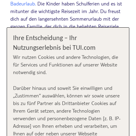
Badeurlaub.
Die Kinder haben Schulferien und es ist
mitunter die wichtigste Reisezeit im Jahr. Du freust
dich auf den langersehnten Sommerurlaub mit der
ganzen Familie, der dich in die beliebten Reiseziele
führt: Türkei, Spanien, Ägypten und Griechenland
Ihre Entscheidung – Ihr
stehen ganz oben auf der Liste. Dort möchtest du vor
Nutzungserlebnis bei TUI.com
allem eines:
Wasserspaß!
Am liebsten ein
riesengroßes Aqualand mit schnellen Wasserrutschen
Wir nutzen Cookies und andere Technologien, die
und riesengroßen Wellen, das dir und deinen Kindern
für Services und Funktionen auf unserer Website
ein unvergessliches Abenteuer beschert. Auf der
notwendig sind.
ganzen Welt gibt es unzählige solcher Aquaparks, die
bei vielen Familien Pflichtprogramm im Urlaub sind.
Darüber hinaus und soweit Sie einwilligen und
„Zustimmen“ auswählen, können wir sowie unsere
Der größte Aquapark
bis zu fünf Partner als Drittanbieter Cookies auf
Ihrem Gerät setzen, andere Technologien
auf Teneriffa
verwenden und personenbezogene Daten [z. B. IP-
Adresse] von Ihnen erheben und verarbeiten, um
Ihnen auf oder neben unserer Webseite