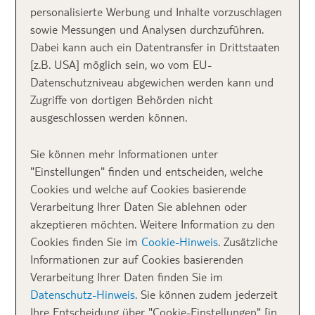
Ein Paradebeispiel hierfür ist der
weltweit größte
personalisierte Werbung und Inhalte vorzuschlagen
Wasserrutschenpark
auf Teneriffa: Der
Siam Park
. Im
sowie Messungen und Analysen durchzuführen.
thailändischen Stil eröffnet der Wasserpark in Costa
Dabei kann auch ein Datentransfer in Drittstaaten
Adeje auf den
Kanarischen Inseln
2008 und ist heute
[z.B. USA] möglich sein, wo vom EU-
noch der atemberaubendste Aquapark
Teneriffas
, der
Datenschutzniveau abgewichen werden kann und
größte Wasserpark Europas und gleichzeitig der beste
Zugriffe von dortigen Behörden nicht
der Welt. Unglaubliche 18,5 Hektar misst der Wasser-
ausgeschlossen werden können.
Themenpark mit Attraktionen wie den „Mai Thai
River“ (schnellster Wasserlift) oder die größte, von
Sie können mehr Informationen unter
Menschenhand erschaffene Welle, die nur zwei
"Einstellungen" finden und entscheiden, welche
Beispiele von fünf Weltrekorden sind, die der Siam
Cookies und welche auf Cookies basierende
Park aktuell hält. Badespaß sowohl für Erwachsene
Verarbeitung Ihrer Daten Sie ablehnen oder
als auch Kinder ist in diesem Wasserpark Teneriffas
akzeptieren möchten. Weitere Information zu den
mit Sicherheit garantiert. ►
Unsere Reisebloggerin
Cookies finden Sie im
Cookie-Hinweis
. Zusätzliche
Anja Knorr war dort und hat den Park getestet.
Informationen zur auf Cookies basierenden
Verarbeitung Ihrer Daten finden Sie im
Die Top 10 Hotels mit
Datenschutz-Hinweis
. Sie können zudem jederzeit
Ihre Entscheidung über "Cookie-Einstellungen" [in