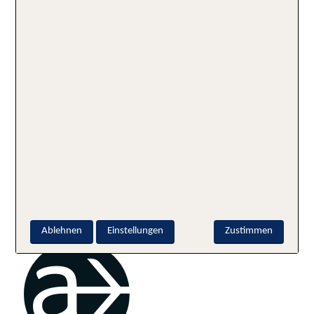
Samstag: 9 bis 18 Uhr
Schlagworte:
Europa
Griechenland
Kulinarik
Restaurant
Rhodos
Geschrieben von
Ablehnen
Einstellungen
Zustimmen