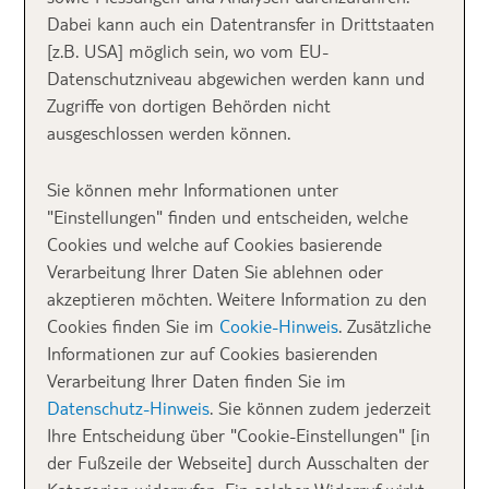
2. Cozze Champange – die Akropolis winkt
Dabei kann auch ein Datentransfer in Drittstaaten
3. Ktima Lindos – nicht nur für Honeymooner
[z.B. USA] möglich sein, wo vom EU-
4. Sky-Line – hoch über Afandou
Datenschutzniveau abgewichen werden kann und
5. Kritamo – Restaurant & Snack-Bar am Beach
Zugriffe von dortigen Behörden nicht
6. Kontiki Next – Schiff ahoi
ausgeschlossen werden können.
Sie können mehr Informationen unter
1. La Veranda –
"Einstellungen" finden und entscheiden, welche
Cookies und welche auf Cookies basierende
zwischen Hafen und
Verarbeitung Ihrer Daten Sie ablehnen oder
akzeptieren möchten. Weitere Information zu den
Altstadt
Cookies finden Sie im
Cookie-Hinweis
. Zusätzliche
Informationen zur auf Cookies basierenden
Verarbeitung Ihrer Daten finden Sie im
Datenschutz-Hinweis
. Sie können zudem jederzeit
Ihre Entscheidung über "Cookie-Einstellungen" [in
der Fußzeile der Webseite] durch Ausschalten der