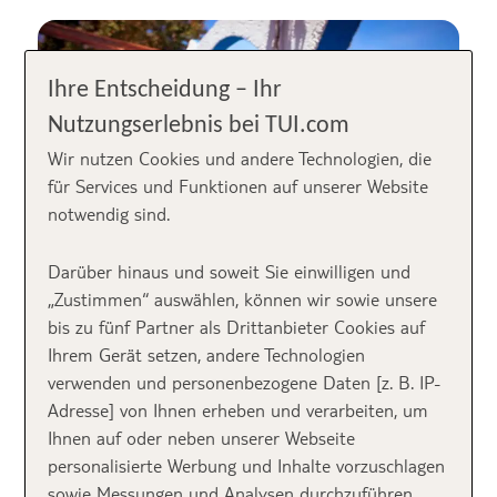
Ihre Entscheidung – Ihr
Nutzungserlebnis bei TUI.com
Wir nutzen Cookies und andere Technologien, die
für Services und Funktionen auf unserer Website
notwendig sind.
Darüber hinaus und soweit Sie einwilligen und
Die Tavernen auf Rhodos erwarten euren Besuch ©
„Zustimmen“ auswählen, können wir sowie unsere
Dmitry Chumichev-stock.adobe.com
bis zu fünf Partner als Drittanbieter Cookies auf
Ihrem Gerät setzen, andere Technologien
verwenden und personenbezogene Daten [z. B. IP-
Inhaltsverzeichnis: Sechs tolle Restaurants auf
Adresse] von Ihnen erheben und verarbeiten, um
Rhodos
Ihnen auf oder neben unserer Webseite
personalisierte Werbung und Inhalte vorzuschlagen
1. La Veranda – zwischen Hafen und Altstadt
sowie Messungen und Analysen durchzuführen.