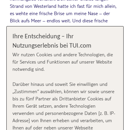
Strand von Westerland hatte ich fast für mich allein,
es wehte eine frische Brise um meine Nase – der
Blick aufs Meer – endlos weit. Und diese frische
salzige Meeresluft!!! Wundervoll.
Ihre Entscheidung – Ihr
Mein persönliches Highlight
beim ersten Mal Sylt:
Nutzungserlebnis bei TUI.com
Silvester auf dieser Trauminsel zu feiern! Am Strand
Wir nutzen Cookies und andere Technologien, die
von Westerland leuchteten unzählige Schwedenfeuer
für Services und Funktionen auf unserer Website
im Sand – ein wirklich schönes Bild. Und auch wenn
notwendig sind.
hier eigentlich kein Feuerwerk erlaubt ist, erhellten
um Mitternacht unzählige Raketen den dunklen
Darüber hinaus und soweit Sie einwilligen und
Nachthimmel. Einfach nur unvergesslich schön. ♡
„Zustimmen“ auswählen, können wir sowie unsere
bis zu fünf Partner als Drittanbieter Cookies auf
Sylt
Ihrem Gerät setzen, andere Technologien
verwenden und personenbezogene Daten [z. B. IP-
Sehenswürdigkeiten
Adresse] von Ihnen erheben und verarbeiten, um
Ihnen auf oder neben unserer Webseite