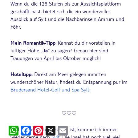
Wenn du die 128 Stufen bis zur Aussichtsplattform
geschafft hast, bietet sich dir ein wundervoller
Ausblick auf Sylt und die Nachbarinseln Amrum und
Föhr.
Mein Romantik-Tipp
: Kannst du dir vorstellen in
luftiger Höhe „
Ja
“ zu sagen? Genau hier sind
Trauungen von April bis Oktober möglich!
Hoteltipp:
Direkt am Meer gelegen inmitten
wunderschöner Natur, findest du Entspannung pur im
Brudersand Hotel-Golf und Spa Sylt
.
♡♡♡
WhatsApp
Facebook
Pinterest
X
Email
Weil es jedes Mal so schön ist, komme ich immer
wieder gerne nach
Sylt
. Die Insel hat noch viel, viel