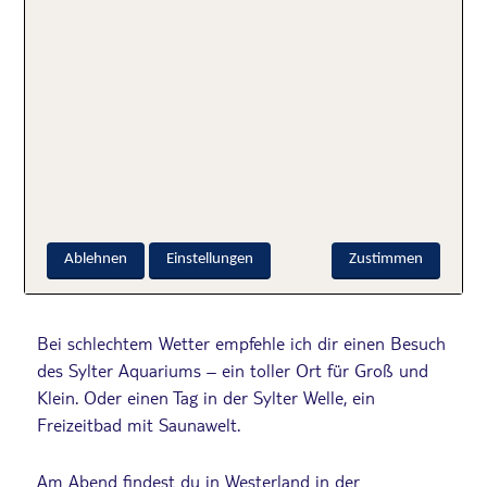
du Boutiquen, Designerläden, Geschäfte die
Originelles anbieten, Cafés und Restaurants. Einfach
alles was dein Herz begehrt. Am Ende der
Fußgängerzone beginnt die circa sechs Kilometer
lange Strandpromenade
. Westerland verwöhnt dich
mit einem acht Kilometer herrlich weißen
Sandstrand. Hier kannst du einen wundervollen
Urlaubstag im Strandkorb verbringen. Für den
leibliches Wohl ist hier auch gesorgt. Du findest
entlang der Strandpromenade einige schöne Cafés
Ablehnen
Einstellungen
Zustimmen
und Restaurants.
Bei schlechtem Wetter empfehle ich dir einen Besuch
des Sylter Aquariums – ein toller Ort für Groß und
Klein. Oder einen Tag in der Sylter Welle, ein
Freizeitbad mit Saunawelt.
Am Abend findest du in Westerland in der