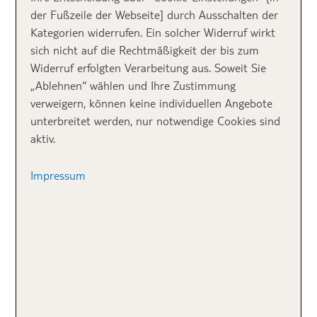
der Fußzeile der Webseite] durch Ausschalten der
Kategorien widerrufen. Ein solcher Widerruf wirkt
sich nicht auf die Rechtmäßigkeit der bis zum
Widerruf erfolgten Verarbeitung aus. Soweit Sie
„Ablehnen“ wählen und Ihre Zustimmung
Lass uns gemeinsam auf
verweigern, können keine individuellen Angebote
Entdeckungstour gehen. Ich
unterbreitet werden, nur notwendige Cookies sind
aktiv.
zeige dir, wie abwechslungsreich
Sylt ist und warum Sylt eine der
Impressum
beliebtesten deutschen Inseln
ist.
Meine TOP 10 Sylt
Sehenswürdigkeiten