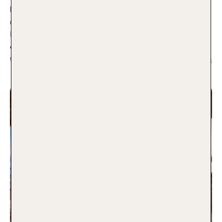
länger und die Temperaturen steigen langsam – die Osterzeit
rückt näher! Bereits am 30. März 2026 starten die ersten
Bundesländer in die zweiwöchigen Osterferien. Perfekt, um
dem deutschen Aprilwetter zu entfliehen und kurz Sonne zu
tanken! Ostereiersuche am Strand – eine schöne
Weiterlesen