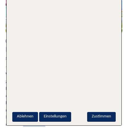
Reiseplanung
Bucket List Frühling: Die zehn
schönsten Ideen
14.11.2025
Wenn Schneeglöckchen den Krokussen weichen, die Vögel
zwitschern und die ersten Sonnenstrahlen frech im Gesicht
kitzeln, weißt du: Der Frühling ist da! Endlich Schluss mit
dicken Winterjacken, die Tage werden wieder leichter und es
liegt eine prickelnde Magie in der Luft. Ich finde, genau der
richtige Zeitpunkt, um neue Dinge auszuprobieren, frische
Energie zu tanken und den Alltag ein bisschen bunter zu
Ablehnen
Einstellungen
Zustimmen
machen.
Weiterlesen