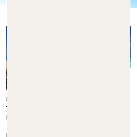
Beste Reisezeit
TUI-Oster-Tipps 2026: Die besten
Reiseziele für April
13.03.2026
Die Ostereiersuche startet schon bald, die Tage werden