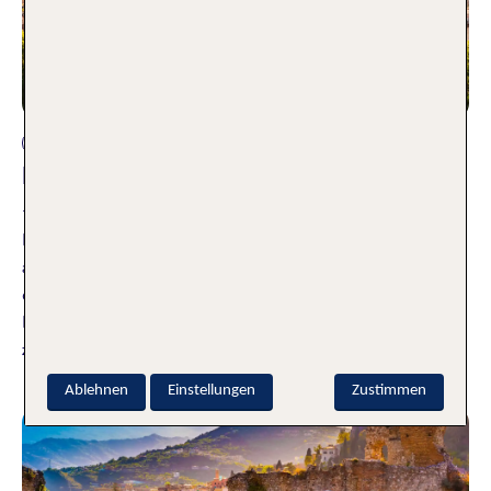
Italien
Die TOP 10 Rom Sehenswürdigkeiten
11.05.2026
Kaum eine andere europäische Hauptstadt hat so viele
antike Sehenswürdigkeiten zu bieten wie Rom. Um dir für
deinen nächsten City Trip einen Überblick zu geben, hat TUI
Bloggerin Lea für dich die TOP 10 Rom Sehenswürdigkeiten
zusammengestellt.
Weiterlesen
Ablehnen
Einstellungen
Zustimmen