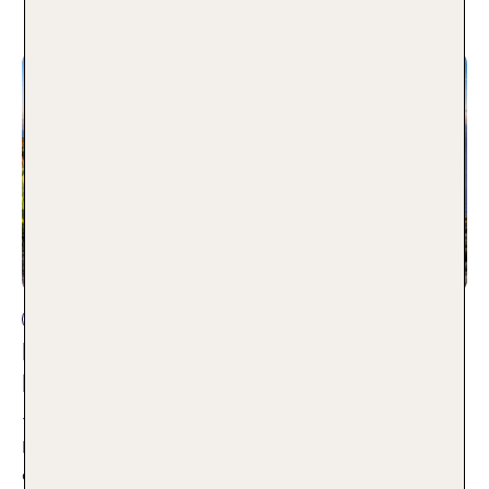
Reisetipps
Liparische Inseln – Wo Feuer, Meer und
Magie aufeinandertreffen
15.07.2026
Ich habe schon viele beeindruckende Reiseziele entdeckt,
doch die Liparischen Inseln haben mich auf ganz besondere