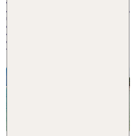
Weise begeistert. Bereits vom Deck der Fähre aus habe ich
die dunklen Vulkaninseln am Horizont gesehen, die mit jedem
Kilometer eindrucksvoller wurden. Das glitzernde Meer, die
malerischen Küstenorte, versteckte Buchten und die
entspannte italienische Lebensart sorgten dafür, dass ich
mich vom ersten Moment an in diesen einzigartigen Archipel
verliebte.
Weiterlesen