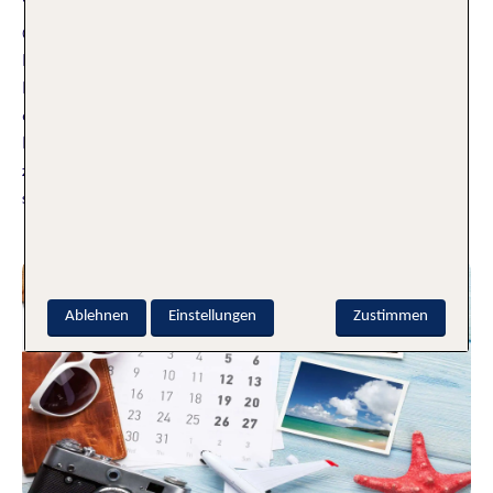
08.05.2026
Prag oder Porto? Antalya oder Amalfi? Im TUI Kurztrip-
Ranking 2026 vergleichen wir europäische Ziele – und zeigen
die besten Allrounder für Stadt & Strand. Genau das ist die
Idee hinter einem guten Kurztrip in Europa: Nicht die Länge
zählt, sondern das Erlebnis. Ob du durch eine neue Stadt
streifst, an
Weiterlesen
Ablehnen
Einstellungen
Zustimmen