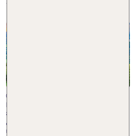
10 der schönsten Zoos des Landes.
Weiterlesen
Andere Reisearten
Fünf Ideen für einen Wochenendtrip in
Süddeutschland
08.07.2026
Malerische Altstädte, tolle Wanderwege und eine