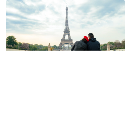
Frankreich
Warum ist Paris die Stadt der Liebe?
01.04.2025
Paris und die Liebe – untrennbar miteinander verbunden.
Doch warum ist Paris die Stadt der Liebe? Was macht die
Stadt so besonders? Wir gehen der Frage auf dem Grund
und merken schnell: Ihrem Zauber kann man sich einfach
nicht entziehen. Jeanette nimmt euch mit zu den