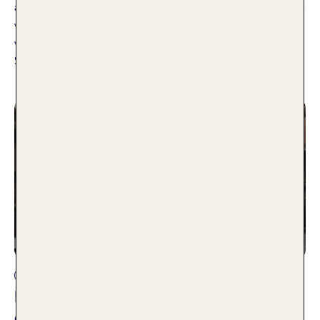
atemberaubende Naturkulisse: Der Süden Deutschlands hat
viel zu bieten. Wir stellen euch fünf Ausflugsziele der Region
vor, die perfekt für einen Wochenendtrip nach
Süddeutschland geeignet sind.
Weiterlesen
Reisearten
Kurz mal Kurztrip: Die besten Ziele für
ein verlängertes Wochenende 2026