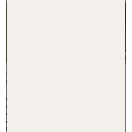
Aktivurlaub
Die TOP 10 besten Zoos in Deutschland
27.07.2026
Löwen in Afrika beobachten, durch den tropischen
Regenwald streifen oder Pinguine in der Arktis entdecken –
und das alles an einem einzigen Tag? In Deutschlands Zoos
ist das möglich. Doch welcher ist der schönste Zoo
Deutschlands? TUI Mitarbeiter Thomas verrät dir seine Top