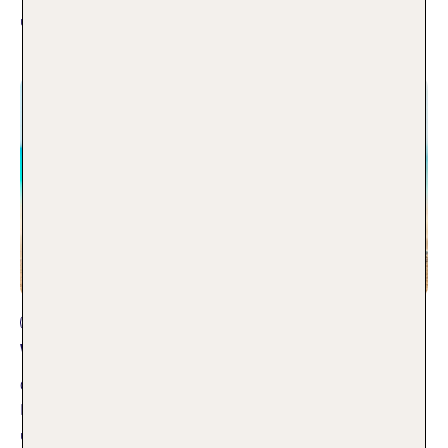
unsere traumhaften Eindrücke mit euch!
Weiterlesen
Reiseplanung
Wo kann man jetzt Urlaub machen?
01.08.2025
Du planst deine schönste Zeit des Jahres, bist aber noch
unentschlossen, wohin deine Reise gehen soll? Wir verraten