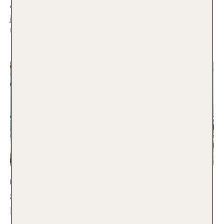
dir, wo du Urlaub machen kannst, welche Länder und Orte
jetzt angesagt sind – und warum genau dort dein nächster
Urlaub beginnen sollte.
Weiterlesen
Reisetipps
Set-Jetting Reality-TV: Die Rosen-
Routen der Bachelor Dreamdates