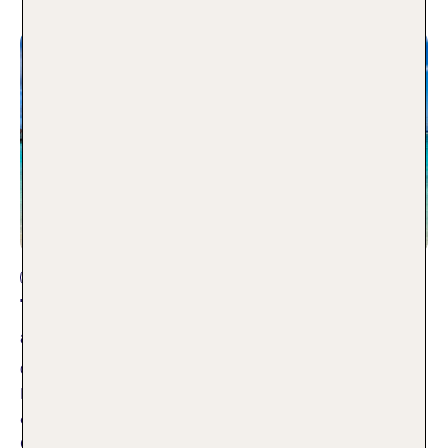
Fernreise
TUI on Tour: Unsere TOP Hoteltipps
auf den Malediven
09.02.2026
Im Rahmen einer Seminarreise waren Rebecca und Lea für
euch auf den Malediven unterwegs. Vor Ort stand ein Hotel-
Check auf dem Programm. In diesem Beitrag teilen wir