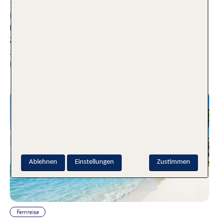
17.01.2025
Die RTL-Datingshow “Der Bachelor” zählt seit Jahren zu den
beliebtesten Reality-Shows Deutschlands. Hunderttausende
Zuschauer verfolgen seit nunmehr 12 Staffeln, wie attraktive
Junggesellen über mehrere Wochen hinweg Rosen an die
Damen ihrer Wahl verteilen.
Weiterlesen
Ablehnen
Einstellungen
Zustimmen
Fernreise