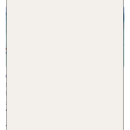
Andere Reisearten
Heritance Aarah: Luxus pur auf den
Malediven
24.02.2021
Ob romantisch zu zweit oder Urlaub mit der Familie – in den
150 noblen Überwasser-Villen des Heritance Aarah im Raa-
Atoll auf den Malediven finden Luxusurlauber Entspannung