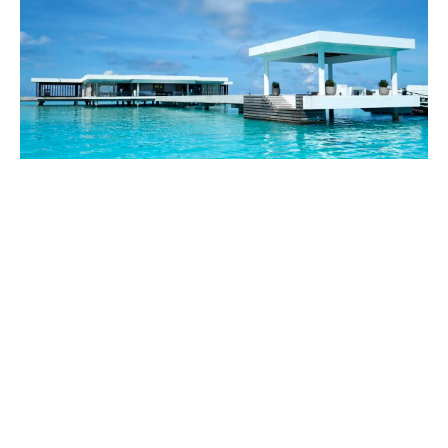
Andere Reisearten
Luxusurlaub im RIU Palace Maldivas –
Willkommen im Paradies
10.01.2020
Reisebloggerin Gabriela möchte einmal ausprobieren, ob ein
Inselurlaub auf den Malediven das Richtige zum Entspannen
ist. Als Unterkunft hat sie das 5-Sterne RIU Palace Maldivas
gewählt.
Weiterlesen