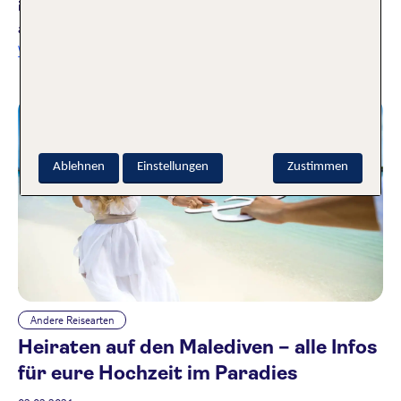
inmitten der türkisfarbenen Ozeankulisse, inklusive
ausgezeichneter Spitzenküche und ganzheitlichem Spa.
Weiterlesen
Ablehnen
Einstellungen
Zustimmen
Andere Reisearten
Heiraten auf den Malediven – alle Infos
für eure Hochzeit im Paradies