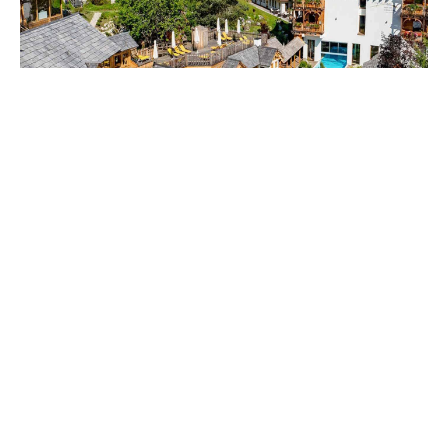
Reisearten
Green & Fair Hotels – unsere TOP 5
ganz nah
16.11.2022
Ihr wollt Urlaub machen, aber nachhaltig? Wir zeigen euch
unsere TOP 5 Hotels in Österreich, Deutschland und den
Niederlanden – alle zertifiziert und mit dem „Green & Fair
Hotel“ Label gekennzeichnet.
Weiterlesen