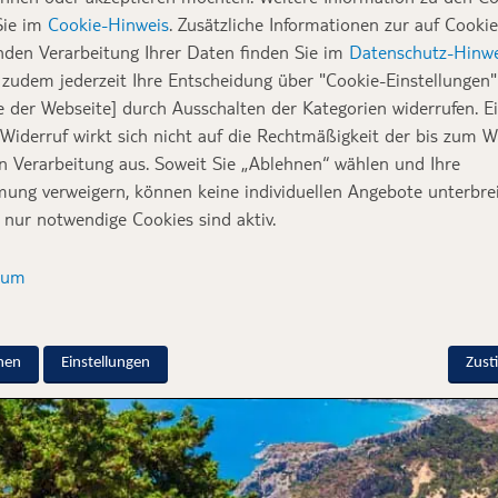
wenn sie an Rhodos denkt. Oft wird die Insel auss
Sie im
Cookie-Hinweis
. Zusätzliche Informationen zur auf Cookie
n und Strandurlaub am Meer verbunden, aber es 
nden Verarbeitung Ihrer Daten finden Sie im
Datenschutz-Hinwe
er hat sich Verena einen Mietwagen gebucht un
zudem jederzeit Ihre Entscheidung über "Cookie-Einstellungen" 
e der Webseite] durch Ausschalten der Kategorien widerrufen. E
erkundet.
 Widerruf wirkt sich nicht auf die Rechtmäßigkeit der bis zum W
en Verarbeitung aus. Soweit Sie „Ablehnen“ wählen und Ihre
t sich definitiv perfekt für einen entspannten Badeurlaub – ein
ung verweigern, können keine individuellen Angebote unterbrei
nen, Sport machen oder Genießen der leckeren griechischen Kü
 nur notwendige Cookies sind aktiv.
sum
nen
Einstellungen
Zus