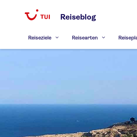
Zum
Inhalt
Reiseblog
springen
Reiseziele
Reisearten
Reisep