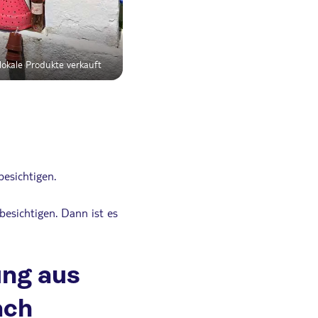
lokale Produkte verkauft
esichtigen.
esichtigen. Dann ist es
ung aus
ach