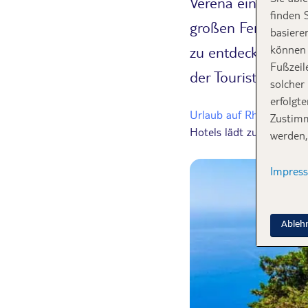
Verena einfallen, 
finden 
großen Ferienorte
basiere
zu entdecken. Dah
können 
Fußzeil
der Touristenorte 
solcher
erfolgt
Urlaub auf Rhodos
eigne
Zustimm
Hotels lädt zum Entspan
werden,
Impres
Ableh