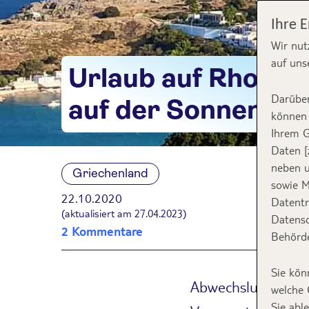
Ihre 
Wir nut
auf uns
Urlaub auf Rhodos
Darüber
auf der Sonneninse
können 
Ihrem G
Daten [
neben u
Griechenland
sowie M
22.10.2020
Datentr
(aktualisiert am 27.04.2023)
Datensc
2 Kommentare
Behörde
Sie kön
Abwechslungsreich,
welche 
Sie abl