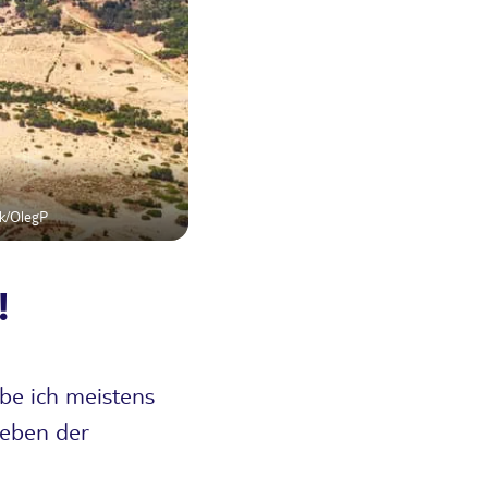
k/OlegP
!
abe ich meistens
Leben der