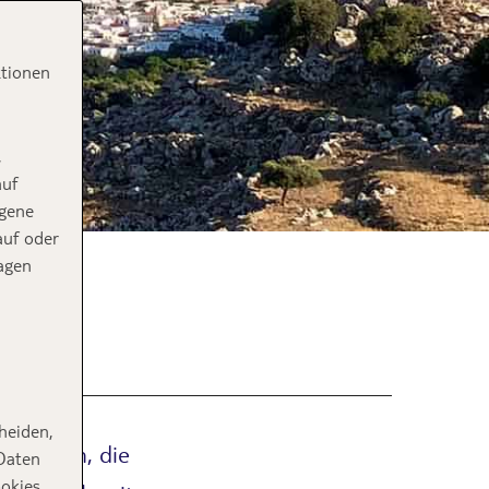
ktionen
,
auf
ogene
auf oder
agen
n
heiden,
schaften, die
 Daten
ookies