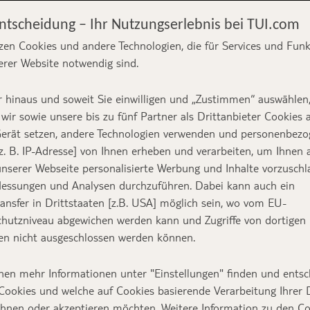
Entscheidung – Ihr Nutzungserlebnis bei TUI.com
zen Cookies und andere Technologien, die für Services und Fun
erer Website notwendig sind.
 – Land und Leute
 hinaus und soweit Sie einwilligen und „Zustimmen“ auswählen
l erleben
wir sowie unsere bis zu fünf Partner als Drittanbieter Cookies 
erät setzen, andere Technologien verwenden und personenbez
z. B. IP-Adresse] von Ihnen erheben und verarbeiten, um Ihnen 
nserer Webseite personalisierte Werbung und Inhalte vorzuschl
essungen und Analysen durchzuführen. Dabei kann auch ein
Text:
TUI Reiseexperte
ansfer in Drittstaaten [z.B. USA] möglich sein, wo vom EU-
hutzniveau abgewichen werden kann und Zugriffe von dortigen
n nicht ausgeschlossen werden können.
nen mehr Informationen unter "Einstellungen" finden und entsc
 gastfreundlich und sonnig – das sind drei Eigen
Cookies und welche auf Cookies basierende Verarbeitung Ihrer
ehnen oder akzeptieren möchten. Weitere Information zu den C