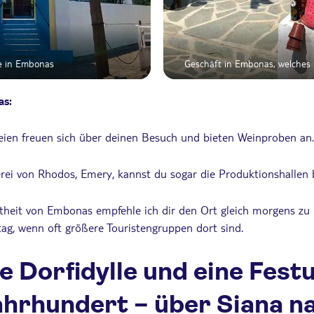
e in Embonas
Geschäft in Embonas, welches 
as:
eien freuen sich über deinen Besuch und bieten Weinproben an.
erei von Rhodos, Emery, kannst du sogar die Produktionshallen b
eit von Embonas empfehle ich dir den Ort gleich morgens zu b
tag, wenn oft größere Touristengruppen dort sind.
e Dorfidylle und eine Fest
ahrhundert – über Siana n