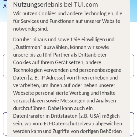
Nutzungserlebnis bei TUI.com
Aktuelle Einreisebestimmungen und Informationen
Wir nutzen Cookies und andere Technologien, die
für Services und Funktionen auf unserer Website
notwendig sind.
Wichtige Bestimmungen für Ihre
Darüber hinaus und soweit Sie einwilligen und
Schweiz Einreise
„Zustimmen“ auswählen, können wir sowie
unsere bis zu fünf Partner als Drittanbieter
Cookies auf Ihrem Gerät setzen, andere
Aktuelle Informationen
Technologien verwenden und personenbezogene
Daten [z. B. IP-Adresse] von Ihnen erheben und
verarbeiten, um Ihnen auf oder neben unserer
Einreisen sind aus Deutschland ohne
Webseite personalisierte Werbung und Inhalte
Einschränkungen möglich.
vorzuschlagen sowie Messungen und Analysen
durchzuführen. Dabei kann auch ein
Datentransfer in Drittstaaten [z.B. USA] möglich
Natur & Klima
sein, wo vom EU-Datenschutzniveau abgewichen
werden kann und Zugriffe von dortigen Behörden