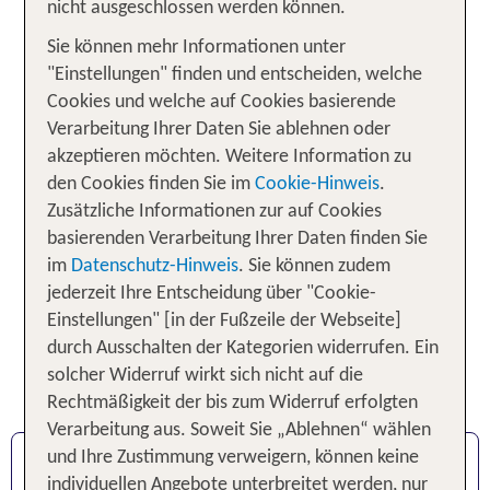
nicht ausgeschlossen werden können.
Im Frühling und Herbst erwarten Sie in der
Sie können mehr Informationen unter
Schweiz regelmäßig milde Temperaturen. Im
"Einstellungen" finden und entscheiden, welche
Sommer steigen die Temperaturen bis zur
Cookies und welche auf Cookies basierende
30-Grad-Marke. Im Winter fallen die
Verarbeitung Ihrer Daten Sie ablehnen oder
Temperaturen regelmäßig unter die Null-
akzeptieren möchten. Weitere Information zu
Grad-Grenze. Kälter wird es vor allem im
den Cookies finden Sie im
Cookie-Hinweis
.
Gebirge. Da es bei Wetterschwankungen zu
Zusätzliche Informationen zur auf Cookies
Lawinen oder Überflutungen kommen kann
basierenden Verarbeitung Ihrer Daten finden Sie
sind örtliche Hinweise zu beachten.
im
Datenschutz-Hinweis
. Sie können zudem
Kurzfristige Neuigkeiten und
jederzeit Ihre Entscheidung über "Cookie-
Lawinenwarnungen erhalten Sie über die
Einstellungen" [in der Fußzeile der Webseite]
durch Ausschalten der Kategorien widerrufen. Ein
App AlertSwiss. In den Höhenlagen sollten
solcher Widerruf wirkt sich nicht auf die
Sie an geeigneten Sonnenschutz denken.
Rechtmäßigkeit der bis zum Widerruf erfolgten
Verarbeitung aus. Soweit Sie „Ablehnen“ wählen
und Ihre Zustimmung verweigern, können keine
Einreise & Zoll
individuellen Angebote unterbreitet werden, nur