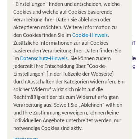
Revue passieren. In Irland liebt man es,
"Einstellungen" finden und entscheiden, welche
Geschichten zu erzählen. Lange, weit verästelte
Cookies und welche auf Cookies basierende
Geschichten. Lass dich verzaubern von keltischer
Verarbeitung Ihrer Daten Sie ablehnen oder
Geschichte und irischem Flair. Eine Rundreise
akzeptieren möchten. Weitere Information zu
entlang der „Ring of Kerry“ Panoramaküstenstraße
den Cookies finden Sie im
Cookie-Hinweis
.
um die Iveragh-Halbinsel im Südwesten Irlands darf
Zusätzliche Informationen zur auf Cookies
nicht fehlen. Die 179 km lange Rundstrecke führt
basierenden Verarbeitung Ihrer Daten finden Sie
durch zerklüftete und grüne Küstenabschnitte sowie
im
Datenschutz-Hinweis
. Sie können zudem
ländliche Küstenorte. An unzähligen Stellen entlang
jederzeit Ihre Entscheidung über "Cookie-
der Ring of Kerry kannst du anhalten und die
Einstellungen" [in der Fußzeile der Webseite]
verschiedenen Aussichten auf deiner Reise
durch Ausschalten der Kategorien widerrufen. Ein
genießen. Entdecke Nordirland mit seinen
solcher Widerruf wirkt sich nicht auf die
traumhaften Hügellandschaften und
Rechtmäßigkeit der bis zum Widerruf erfolgten
atemberaubenden Küsten.
Verarbeitung aus. Soweit Sie „Ablehnen“ wählen
und Ihre Zustimmung verweigern, können keine
individuellen Angebote unterbreitet werden, nur
Die 6 besten Orte für eine Irland
notwendige Cookies sind aktiv.
Rundreise