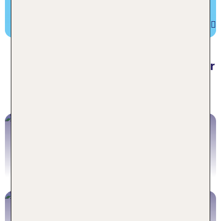
Hotels in Irlands Norden
Urlaub Irland individuell: Mit oder
ohne Flug, Mietwagen und
Camper
Irland Urlaub
INKLUSIVE FLUG
Irland mit Flug buchen
Irland Hotels
OHNE FLUG