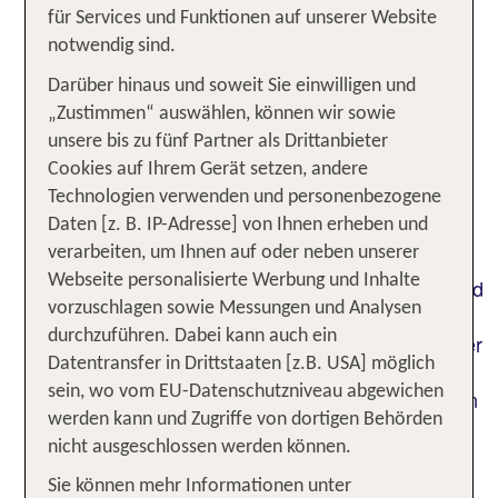
raue Natur, Schlösser, verwunschene Seen und
für Services und Funktionen auf unserer Website
legst keinen Wert auf Sonnenschein von morgens
notwendig sind.
bis abends? Dann wäre eine Irland Rundreise
Darüber hinaus und soweit Sie einwilligen und
vielleicht genau das Richtige! Die Landschaft von
„Zustimmen“ auswählen, können wir sowie
Irland diente schon oft als Kulisse für bekannte
unsere bis zu fünf Partner als Drittanbieter
Filme und Serien, wie zum Beispiel für "Game of
Cookies auf Ihrem Gerät setzen, andere
Thrones". Irland ist bekannt als „die Grüne Insel“.
Technologien verwenden und personenbezogene
Starte in Dublin deine Rundreise in das Land der
Daten [z. B. IP-Adresse] von Ihnen erheben und
Feen und Kobolde. Neben einem lebendigen
verarbeiten, um Ihnen auf oder neben unserer
Nachtleben findest du in Dublin auch einiges an
Webseite personalisierte Werbung und Inhalte
kulturellen Einrichtungen wie das Dublin Castle und
vorzuschlagen sowie Messungen und Analysen
das Trinity College. Die Hauptstadt von Irland ist
durchzuführen. Dabei kann auch ein
beides, modern und alt zugleich. Sie wurde von der
Datentransfer in Drittstaaten [z.B. USA] möglich
UNESCO zur „Literaturhauptstadt“ ernannt. Fühle
sein, wo vom EU-Datenschutzniveau abgewichen
die magische Atmosphäre rund um die zahlreichen
werden kann und Zugriffe von dortigen Behörden
Schlösser, genieße den Anblick der berühmten
nicht ausgeschlossen werden können.
Klippen von Moher und lass die Eindrücke des
Tages ganz irisch in einem der vielen urigen Pubs
Sie können mehr Informationen unter