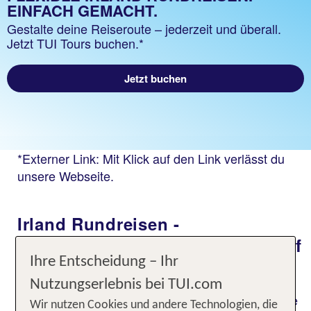
EINFACH GEMACHT.
Gestalte deine Reiseroute – jederzeit und überall.
Jetzt TUI Tours buchen.*
Jetzt buchen
*Externer Link: Mit Klick auf den Link verlässt du
unsere Webseite.
Irland Rundreisen -
Erlebnisreisen und Highlights auf
Ihre Entscheidung – Ihr
der grünen Insel
Nutzungserlebnis bei TUI.com
Du liebst beeindruckende Landschaftskulissen, die
Wir nutzen Cookies und andere Technologien, die