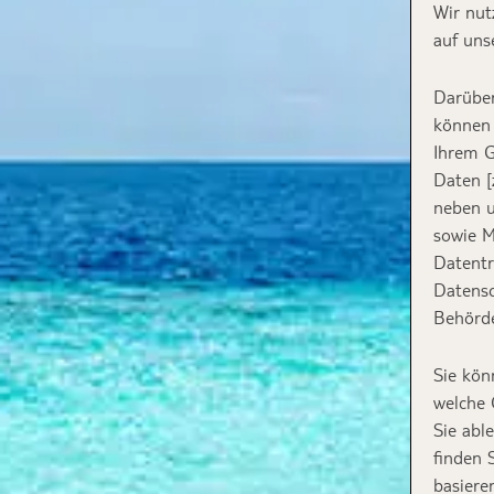
Wir nut
auf uns
Darüber
können 
Ihrem G
Daten [
neben u
sowie M
Datentr
Datensc
Behörde
Sie kön
welche 
Sie abl
finden 
basiere