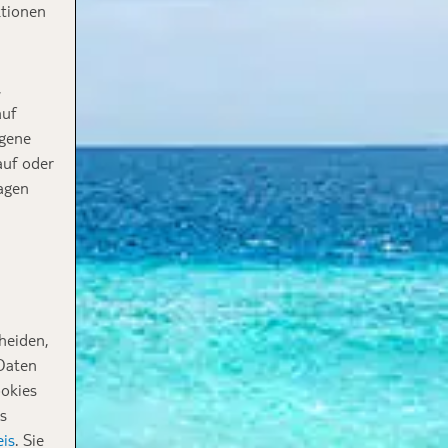
ktionen
,
auf
ogene
auf oder
agen
heiden,
 Daten
ookies
s
is
. Sie