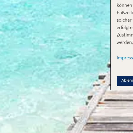
können 
Fußzeil
solcher
erfolgt
Zustimm
werden,
Impres
Ableh