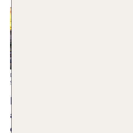
Der Blick auf Rethymon mit dem Fortezza
|
Shutterstock/Georgios Tsichlis
Die Insel Gavdos und
andere Touren auf
dem Wasser