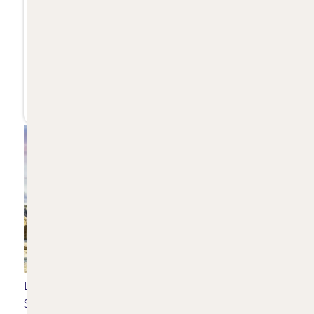
Heraklion. Knossos, die als die älteste
Stadt Europas gilt, war während der
Bronzezeit das zeremonielle und
politische Zentrum der minoischen
Zivilisation.
Die Ruinen des mionischen Palastes von Knossos
|
Shutterstock/TimofeevVladimir