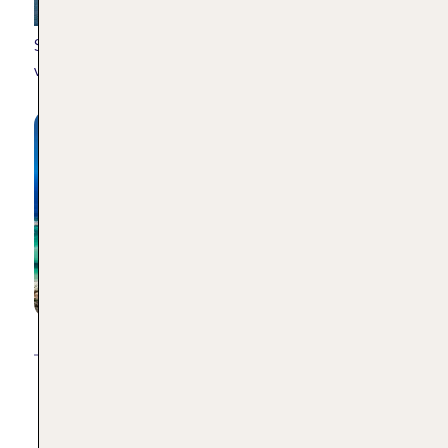
Segelboote vor Dia
| Shutterstock/nassos
vassilakopoulos
Die Lagune Balos auf Kreta ist ein absolutes Highlight für
Strandliebhaber
| Shutterstock/lucian bolca
Bootsausflüge mit TUI vorab reservieren