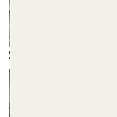
FKK Strand Potamos auf Gavdos
|
Shutterstock/georgios tsichlis