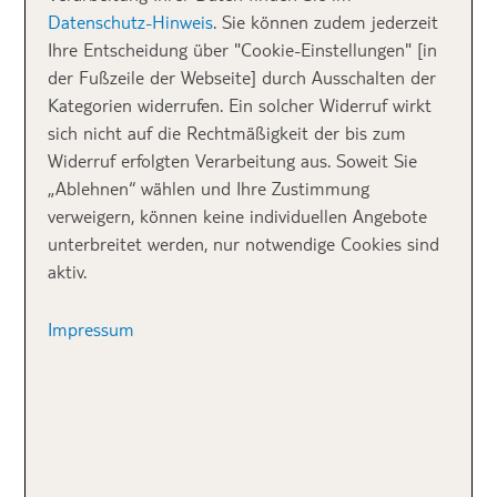
eine kleine Boutique, ein hübsches Restaurant, einen
Datenschutz-Hinweis
. Sie können zudem jederzeit
lauschigen Innenhof oder eine historische
Ihre Entscheidung über "Cookie-Einstellungen" [in
Sehenswürdigkeit wie die prächtige Kathedrale.
der Fußzeile der Webseite] durch Ausschalten der
Kategorien widerrufen. Ein solcher Widerruf wirkt
►Gut machbar auch mit
Flug nach Split
und weiter
sich nicht auf die Rechtmäßigkeit der bis zum
mit dem
Mietwagen
Widerruf erfolgten Verarbeitung aus. Soweit Sie
„Ablehnen“ wählen und Ihre Zustimmung
verweigern, können keine individuellen Angebote
unterbreitet werden, nur notwendige Cookies sind
aktiv.
Impressum
Über den Dächern von Split