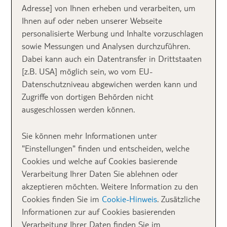
W
Adresse] von Ihnen erheben und verarbeiten, um
einmalige Kombination aus
Ihnen auf oder neben unserer Webseite
Geschichte und pulsierendem
personalisierte Werbung und Inhalte vorzuschlagen
Leben
. Die Stadt liegt am Meer
sowie Messungen und Analysen durchzuführen.
und die schöne Uferpromenade
Dabei kann auch ein Datentransfer in Drittstaaten
lockt mit unzähligen Cafés und Restaurants. Von hier
[z.B. USA] möglich sein, wo vom EU-
aus könnt ihr die Fähren, die kleinen Segelboote und
Datenschutzniveau abgewichen werden kann und
großen Kreuzfahrtschiffe beobachten. Nur wenige
Zugriffe von dortigen Behörden nicht
Schritte sind es in die
faszinierende Altstadt,
hinter
ausgeschlossen werden können.
den Mauern eines alten römischen Kaiserpalastes.
Sie können mehr Informationen unter
Taucht ein in ein pittoreskes
"Einstellungen" finden und entscheiden, welche
Cookies und welche auf Cookies basierende
Gewirr aus alten Gässchen voller
Verarbeitung Ihrer Daten Sie ablehnen oder
Leben.
akzeptieren möchten. Weitere Information zu den
Cookies finden Sie im
Cookie-Hinweis
. Zusätzliche
Informationen zur auf Cookies basierenden
Jede Biegung eröffnet eine neue Überraschung:
Verarbeitung Ihrer Daten finden Sie im