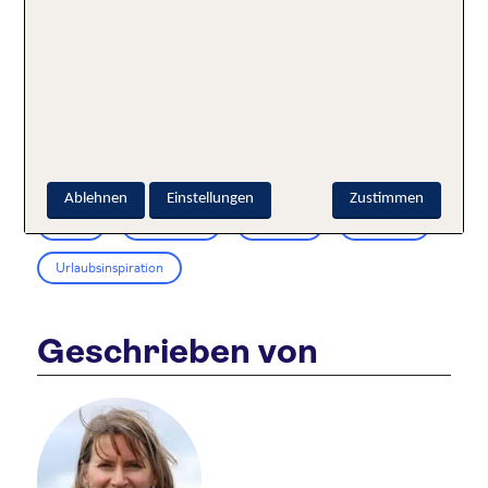
Empfehlungen von Hotel bis Strand
►Strände, Strände, Strände:
Die 10 schönsten
Strände Kroatiens
Schlagworte:
Ablehnen
Einstellungen
Zustimmen
Adria
Autoreisen
Kroatien
Makarska
Urlaubsinspiration
Geschrieben von