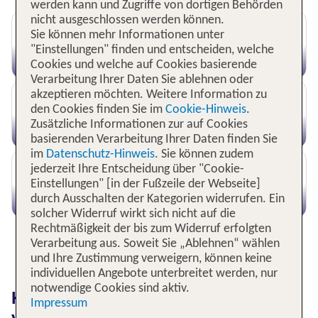
werden kann und Zugriffe von dortigen Behörden
nicht ausgeschlossen werden können.
Sie können mehr Informationen unter
Entdecke das passende Skigebiet in
"Einstellungen" finden und entscheiden, welche
Österreich
Cookies und welche auf Cookies basierende
Verarbeitung Ihrer Daten Sie ablehnen oder
akzeptieren möchten. Weitere Information zu
den Cookies finden Sie im
Cookie-Hinweis
.
Kitzbühel Skigebiet: Jetzt die besten
Zusätzliche Informationen zur auf Cookies
Angebote entdecken
basierenden Verarbeitung Ihrer Daten finden Sie
im
Datenschutz-Hinweis
. Sie können zudem
jederzeit Ihre Entscheidung über "Cookie-
Einstellungen" [in der Fußzeile der Webseite]
Entdecke Skihotels in den Kitzbühler
durch Ausschalten der Kategorien widerrufen. Ein
Alpen
solcher Widerruf wirkt sich nicht auf die
Rechtmäßigkeit der bis zum Widerruf erfolgten
WEITERE INFORMATIONEN
Verarbeitung aus. Soweit Sie „Ablehnen“ wählen
und Ihre Zustimmung verweigern, können keine
individuellen Angebote unterbreitet werden, nur
notwendige Cookies sind aktiv.
Kitzbühels Skigebiet: Skiurlaub
Impressum
vom Feinsten in den Kitzbüheler