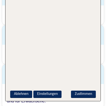
Die ersten Lifte starten Mitte November in die
Saison. Ende ist dann meist Mitte April.
Auf welcher Höhe befinden sich die
Pisten im Skigebiet Kitzbühel?
Die Pisten liegen zwischen etwa 700 und 2.000
Meter.
Gibt es im Skigebiet Kitzbühel
Skischulen?
In jedem der einzelnen Gebiete bieten
Ablehnen
Einstellungen
Zustimmen
Skischulen ihre Dienste an, und zwar für Kinder
und für Erwachsene.