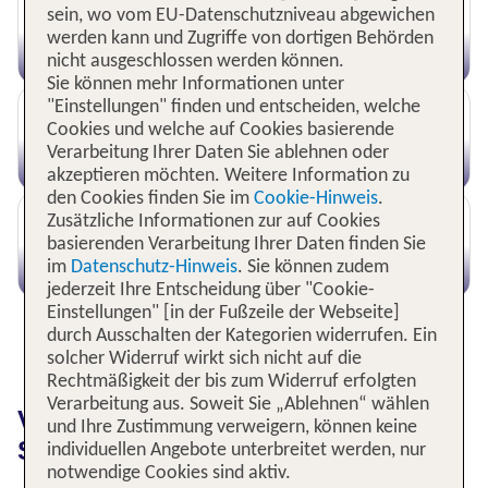
sein, wo vom EU-Datenschutzniveau abgewichen
Entdecke das passende Skigebiet in
werden kann und Zugriffe von dortigen Behörden
Österreich
nicht ausgeschlossen werden können.
Sie können mehr Informationen unter
"Einstellungen" finden und entscheiden, welche
Cookies und welche auf Cookies basierende
Stubaital Skigebiet: Jetzt die besten
Verarbeitung Ihrer Daten Sie ablehnen oder
Angebote entdecken
akzeptieren möchten. Weitere Information zu
den Cookies finden Sie im
Cookie-Hinweis
.
Zusätzliche Informationen zur auf Cookies
basierenden Verarbeitung Ihrer Daten finden Sie
im
Datenschutz-Hinweis
. Sie können zudem
Entdecke Skihotels im Stubaital
jederzeit Ihre Entscheidung über "Cookie-
Einstellungen" [in der Fußzeile der Webseite]
WEITERE INFORMATIONEN
durch Ausschalten der Kategorien widerrufen. Ein
solcher Widerruf wirkt sich nicht auf die
Rechtmäßigkeit der bis zum Widerruf erfolgten
Verarbeitung aus. Soweit Sie „Ablehnen“ wählen
Verbringe Deinen Winterurlaub im
und Ihre Zustimmung verweigern, können keine
Stubaitaler Skigebiet in Tirol
individuellen Angebote unterbreitet werden, nur
notwendige Cookies sind aktiv.