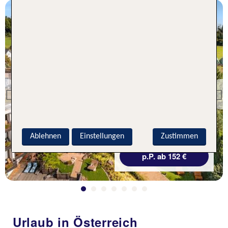
Baden-Württemberg
TUI KIDS CLUB Hotel &
Bauernhof Schwanen
Previous
90 % Weiterempfehlung
statt
Ablehnen
Einstellungen
Zustimmen
3 Nächte, ÜF, DZ
166 €
p.P. ab 152 €
Urlaub in Österreich