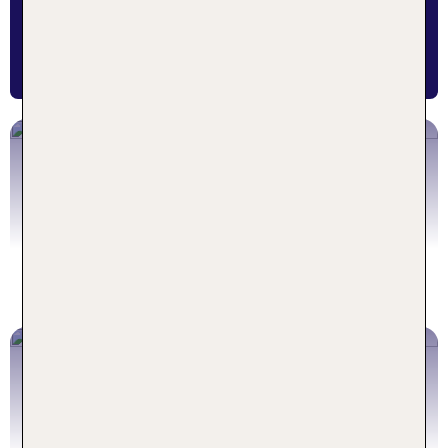
TUI KIDS CLUB ANGEBOTE FÜR
DEINEN URLAUB
DEUTSCHLAND
Zu den Angeboten
ÖSTERREICH