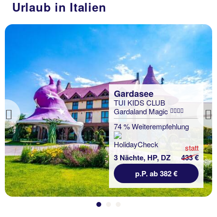
Urlaub in Italien
Gardasee
TUI KIDS CLUB
Gardaland Magic
Previous
74 % Weiterempfehlung
statt
3 Nächte, HP, DZ
433 €
p.P. ab 382 €