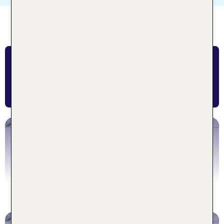
FINDE DEIN LIEBLINGSHOTEL
NACH REISETHEMA
Strandurlaub
Angebote