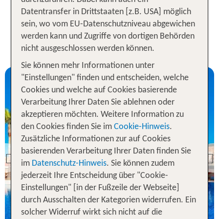
Datentransfer in Drittstaaten [z.B. USA] möglich
sein, wo vom EU-Datenschutzniveau abgewichen
FLASH SALE Balearen - Unsere
werden kann und Zugriffe von dortigen Behörden
TUI KIDS CLUB Angebote
nicht ausgeschlossen werden können.
Sie können mehr Informationen unter
"Einstellungen" finden und entscheiden, welche
Cookies und welche auf Cookies basierende
Verarbeitung Ihrer Daten Sie ablehnen oder
akzeptieren möchten. Weitere Information zu
den Cookies finden Sie im
Cookie-Hinweis
.
Menorca
Zusätzliche Informationen zur auf Cookies
TUI KIDS CLUB Punta
basierenden Verarbeitung Ihrer Daten finden Sie
Prima
Previous
im
Datenschutz-Hinweis
. Sie können zudem
88 % Weiterempfehlung
jederzeit Ihre Entscheidung über "Cookie-
Einstellungen" [in der Fußzeile der Webseite]
statt
7 Nächte, AI, St
1287 €
durch Ausschalten der Kategorien widerrufen. Ein
solcher Widerruf wirkt sich nicht auf die
p.P. ab 856 €