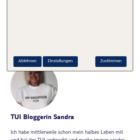
Badeurlaub
Familienurlaub
Gran Canaria
Hoteltipps
Kanaren
Spanien
Strandurlaub
Geschrieben von
Ablehnen
Einstellungen
Zustimmen
TUI Bloggerin Sandra
Ich habe mittlerweile schon mein halbes Leben mit
und bei der TUI verbracht und merke immer wieder,