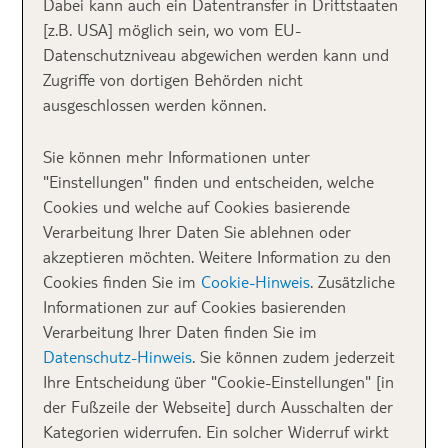
Dabei kann auch ein Datentransfer in Drittstaaten
[z.B. USA] möglich sein, wo vom EU-
Datenschutzniveau abgewichen werden kann und
Zugriffe von dortigen Behörden nicht
ausgeschlossen werden können.
Sie können mehr Informationen unter
"Einstellungen" finden und entscheiden, welche
Cookies und welche auf Cookies basierende
Jeder kennt sie: die Dünen von Maspalomas sind eines der Wahrzeichen
von Gran Canaria.
Verarbeitung Ihrer Daten Sie ablehnen oder
Im Süden von Gran Canaria liegt auch Taurito und
akzeptieren möchten. Weitere Information zu den
unser Standorthotel
TUI KIDS CLUB Taurito
Cookies finden Sie im
Cookie-Hinweis
. Zusätzliche
Princess
, in dem wir die kommende Tage
Informationen zur auf Cookies basierenden
untergebracht waren. Nun kann man nicht gerade
Verarbeitung Ihrer Daten finden Sie im
sagen, dass der Anblick der in den Hang gebauten
Datenschutz-Hinweis
. Sie können zudem jederzeit
Hotels in Taurito mein Herz hat höher schlagen
Ihre Entscheidung über "Cookie-Einstellungen" [in
lassen, aber wenn man erst mal drin ist, hat man vom
der Fußzeile der Webseite] durch Ausschalten der
Taurito Princess und vom gegenüberliegenden
TUI
Kategorien widerrufen. Ein solcher Widerruf wirkt