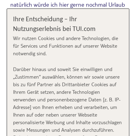
natürlich würde ich hier gerne nochmal Urlaub
machen!“ hieß es nur wenige Tage später…
Ihre Entscheidung – Ihr
Nutzungserlebnis bei TUI.com
#LoveMyJob
Wir nutzen Cookies und andere Technologien, die
für Services und Funktionen auf unserer Website
Wenn man erfährt, dass man eine TUI Seminarreise
notwendig sind.
begleiten darf, ist das für mich immer wieder etwas
ganz Besonderes. Gemeinsam mit Kollegen aus dem
Darüber hinaus und soweit Sie einwilligen und
Reisebüro lernt man in kürzester Zeit jede Menge TUI
„Zustimmen“ auswählen, können wir sowie unsere
Hotels und alles Wissenswerte zu Land & Leuten
bis zu fünf Partner als Drittanbieter Cookies auf
kennen. Was wir gleich als erstes über
Gran Canaria
Ihrem Gerät setzen, andere Technologien
erfahren haben: das Wetter kann sich vom Norden
verwenden und personenbezogene Daten [z. B. IP-
zum Süden gleich um einige Grad unterscheiden und
Adresse] von Ihnen erheben und verarbeiten, um
während es so im Norden windig und bewölkt sein
Ihnen auf oder neben unserer Webseite
kann, hat man im Süden oft schönstes Badewetter.
personalisierte Werbung und Inhalte vorzuschlagen
sowie Messungen und Analysen durchzuführen.