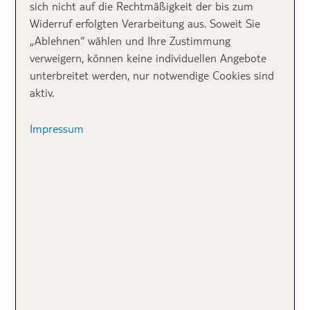
BLUE Suite Princess
einen fantastischen Ausblick
sich nicht auf die Rechtmäßigkeit der bis zum
aufs Meer und erlebt am Abend einen spektakulären
Widerruf erfolgten Verarbeitung aus. Soweit Sie
Sonnenuntergang. Die kleine Bucht mit Sandstrand
„Ablehnen“ wählen und Ihre Zustimmung
liegt direkt vor beiden Hotels und ist fußläufig schnell
verweigern, können keine individuellen Angebote
erreichbar, was auf Gran Canaria eher seltener ist.
unterbreitet werden, nur notwendige Cookies sind
aktiv.
Impressum
Bitte nicht
nachmachen! 😉