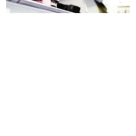
Reiseplanung
Handgepäck bei TUI fly: Trolley,
Handtasche oder doch Rucksack?
27.01.2023
Der Urlaub ist gebucht, die Koffer gepackt, aber oh Schreck –
während des Fluges komme ich ja gar nicht an mein
Reisegepäck! Wohin also mit Portemonnaie, einem guten
Buch und den Kopfhörern, um das Schnarchen des
Sitznachbarn auszublenden? Richtig, in‘s Handgepäck! In
diesem Blogartikel erklären wir dir, was du zum Thema Größe
und Maximalgewicht deines Handgepäcks wissen musst und
zeigen dir auf, was du mitnehmen darfst und was nicht. Wir
beziehen uns in diesem Text auf die Richtlinien bei Flügen mit