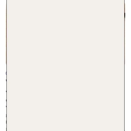
Reiseplanung
Was darf ins Handgepäck? Checkliste
& Inhalt
03.04.2026
Vor jeder Reise stellen sich viele Urlauber immer wieder die
gleiche Frage: Was darf ins Handgepäck und was nicht? Wir
haben eine einfache Übersicht mit allen Regeln und
Bestimmungen zum Handgepäck für euch zusammengestellt.