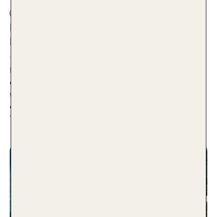
Fernreise
Bora Bora Hotels: Unsere TOP 5
Lieblingsresorts
19.02.2021
Die Sehnsucht nach der Südsee hat ein Ende! Du planst
deine nächste Fernreise? Wie wäre es mit einer
türkisfarbenen Lagune im Südpazifik? Klingt gut? Dann zeigt
dir TUI Mitarbeiterin Eva die TOP Hotels für deinen
Traumurlaub auf Bora Bora.
Weiterlesen