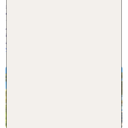
24.02.2021
Ob romantisch zu zweit oder Urlaub mit der Familie – in den
150 noblen Überwasser-Villen des Heritance Aarah im Raa-
Atoll auf den Malediven finden Luxusurlauber Entspannung
inmitten der türkisfarbenen Ozeankulisse, inklusive
ausgezeichneter Spitzenküche und ganzheitlichem Spa.
Weiterlesen