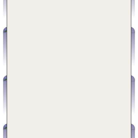
Genuss
Jetzt buchen
Rhodos
Traumhafte Strände & türkisblaues Meer
Jetzt buchen
Kos
Last Minute ins Familienglück
Jetzt buchen
Korfu