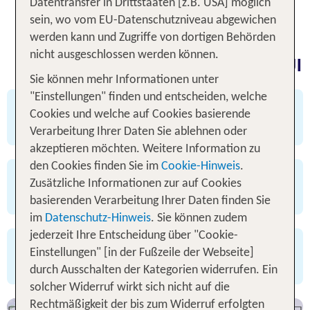
Datentransfer in Drittstaaten [z.B. USA] möglich
buchen, morgen Urlaub.
sein, wo vom EU-Datenschutzniveau abgewichen
werden kann und Zugriffe von dortigen Behörden
nicht ausgeschlossen werden können.
Rundum sorglos buchen - mit TUI
Sie können mehr Informationen unter
"Einstellungen" finden und entscheiden, welche
✅ viele Angebote mit Flex Tarif buchbar
Cookies und welche auf Cookies basierende
✅ 3 Tage kostenfrei stornieren
Verarbeitung Ihrer Daten Sie ablehnen oder
akzeptieren möchten. Weitere Information zu
den Cookies finden Sie im
Cookie-Hinweis
.
✅ 24/7 Service
Zusätzliche Informationen zur auf Cookies
✅ bewährte TUI Qualität
basierenden Verarbeitung Ihrer Daten finden Sie
im
Datenschutz-Hinweis
. Sie können zudem
jederzeit Ihre Entscheidung über "Cookie-
✅ TUI Bestpreisgarantie
Einstellungen" [in der Fußzeile der Webseite]
✅ attraktives Preis-Leistungs-Verhältnis
durch Ausschalten der Kategorien widerrufen. Ein
Deals entdecken
solcher Widerruf wirkt sich nicht auf die
Rechtmäßigkeit der bis zum Widerruf erfolgten