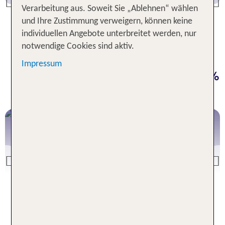
All Inclusive Urlaub
Previous
Verarbeitung aus. Soweit Sie „Ablehnen“ wählen
und Ihre Zustimmung verweigern, können keine
individuellen Angebote unterbreitet werden, nur
notwendige Cookies sind aktiv.
Unsere Deals für deinen Urlaub:
Impressum
Jetzt Sonne buchen & bis zu 50 %
sparen
Mallorca
Previous
Mallorca Deals