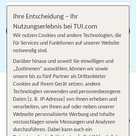
Wer reist mit?
2 Erwachsene
Ihre Entscheidung – Ihr
Nutzungserlebnis bei TUI.com
Suchen
Wir nutzen Cookies und andere Technologien, die
für Services und Funktionen auf unserer Website
notwendig sind.
Filter hinzufügen
Darüber hinaus und soweit Sie einwilligen und
„Zustimmen“ auswählen, können wir sowie
unsere bis zu fünf Partner als Drittanbieter
Super Last Minute - Bis zu 50 %
Cookies auf Ihrem Gerät setzen, andere
Rabatt auf Traumziele sichern
Technologien verwenden und personenbezogene
Daten [z. B. IP-Adresse] von Ihnen erheben und
Wir bringen dich Super Last Minute an die
verarbeiten, um Ihnen auf oder neben unserer
schönsten Orte der Welt - und du sparst bis zu 50
Webseite personalisierte Werbung und Inhalte
% auf deinen Sommerurlaub! Entdecke traumhafte
vorzuschlagen sowie Messungen und Analysen
Ziele wie Kreta, Mallorca, Rhodos, die Türkei,
durchzuführen. Dabei kann auch ein
Spanien u. v. m. zum attraktiven Preis.
Heute