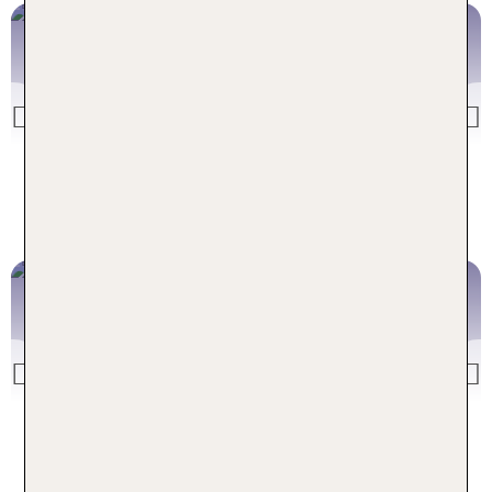
Kanaren
z. B. Gran Canaria, Fuerteventura
Previous
Kanaren Deals
Griech. Festland
Previous
Griechenland Deals