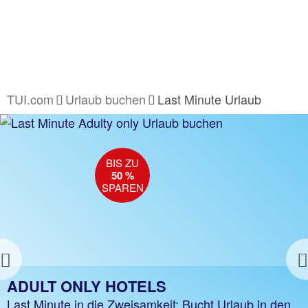
TUI.com
Urlaub buchen
Last Minute Urlaub
BIS ZU
BIS ZU
50 %*
50 %
SPAREN
SPAREN
Previous
SUPER LAST MINUTE
ADULT ONLY HOTELS
Bis zu 50 %* auf beliebte Topziele sparen, z. B.
Last Minute in die Zweisamkeit: Bucht Urlaub in den