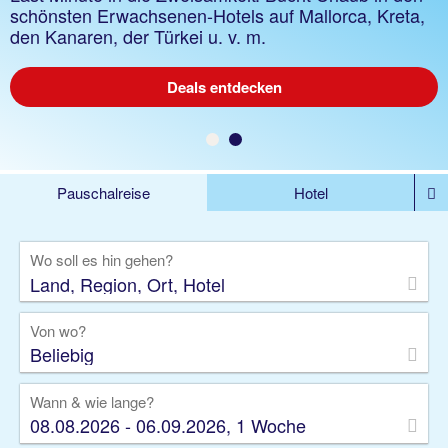
Mallorca, Kreta, Gran Canaria, Türkei u. v. m., Flex
schönsten Erwachsenen-Hotels auf Mallorca, Kreta,
Tarif buchbar
den Kanaren, der Türkei u. v. m.
Deals entdecken
Deals entdecken
Pauschalreise
Hotel
DEALS
Flug
Ferienhaus
Mietwagen
Wo soll es hin gehen?
Kreuzfahrten
Rundreisen
Ausflüge
Camper
Privattransfer
Zusatzleistungen
Von wo?
Beliebig
Wann & wie lange?
08.08.2026 - 06.09.2026, 1 Woche