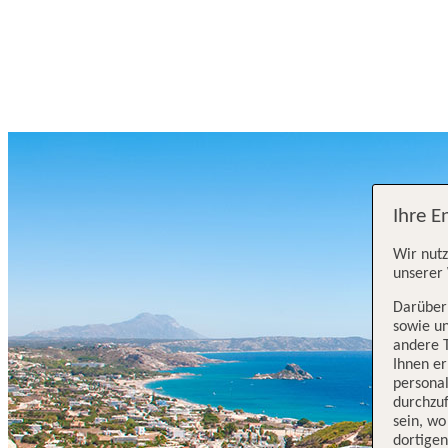
Ihre E
Wir nutz
unserer 
Darüber 
sowie un
andere 
Ihnen e
persona
durchzuf
sein, w
dortige