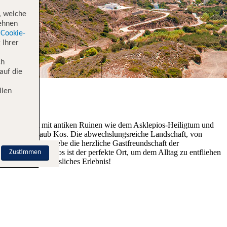
, welche
lehnen
Cookie-
 Ihrer
ch
auf die
llen
Kos begeistert mit antiken Ruinen wie dem Asklepios-Heiligtum und
Minute Strandurlaub Kos. Die abwechslungsreiche Landschaft, von
 Tavernen und erlebe die herzliche Gastfreundschaft der
nsel Nisyros. Kos ist der perfekte Ort, um dem Alltag zu entfliehen
Zustimmen
I für ein unvergessliches Erlebnis!