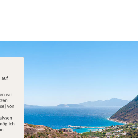
 auf
en wir
tzen,
se] von
alysen
 möglich
on