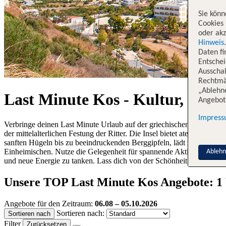
Sie könn
Cookies 
oder akz
Hinweis
Daten f
Entschei
Ausschal
Rechtmäß
„Ablehn
Last Minute Kos - Kultur, Gesc
Angebote
Impres
Verbringe deinen Last Minute Urlaub auf der griechischen Insel Kos
der mittelalterlichen Festung der Ritter. Die Insel bietet atemberaub
sanften Hügeln bis zu beeindruckenden Berggipfeln, lädt zu Erkundung
Einheimischen. Nutze die Gelegenheit für spannende Aktivitäten wie 
Ableh
und neue Energie zu tanken. Lass dich von der Schönheit und Vielfalt
Unsere TOP Last Minute Kos Angebote: 1 
Angebote für den Zeitraum:
06.08 – 05.10.2026
Sortieren nach:
Sortieren nach
Filter
Zurücksetzen