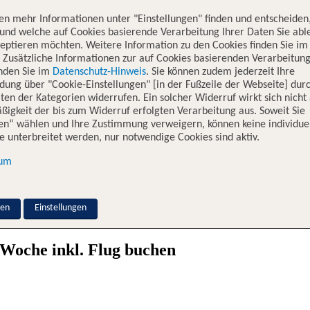
en mehr Informationen unter "Einstellungen" finden und entscheiden
und welche auf Cookies basierende Verarbeitung Ihrer Daten Sie ab
eptieren möchten. Weitere Information zu den Cookies finden Sie im
. Zusätzliche Informationen zur auf Cookies basierenden Verarbeitung
inden Sie im
Datenschutz-Hinweis
. Sie können zudem jederzeit Ihre
dung über "Cookie-Einstellungen" [in der Fußzeile der Webseite] dur
ten der Kategorien widerrufen. Ein solcher Widerruf wirkt sich nicht 
igkeit der bis zum Widerruf erfolgten Verarbeitung aus. Soweit Sie
en“ wählen und Ihre Zustimmung verweigern, können keine individue
hichte & Strand
 unterbreitet werden, nur notwendige Cookies sind aktiv.
sum
 mit TUI und erlebe eine Mischung aus Geschichte, Kultur und Natur. 
ende Strände wie Tigaki und Psalidi, ideal für einen entspannten Last 
stouren ein. Genieße die köstliche griechische Küche in traditionellen
Fahrradtouren oder Bootsausflüge und besuche die nahegelegene Vulkani
nen
Einstellungen
 der Insel inspirieren und buche deinen Last Minute Urlaub Kos mit TU
Woche inkl. Flug buchen