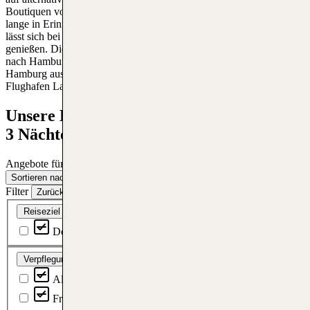
Boutiquen von Eimsbüttel, sodass deine Reise nach Hamburg noch
lange in Erinnerung bleibt. Mit einem Fischbrötchen in der Hand
lässt sich bei einer Hafenrundfahrt entspannt die maritime Kulisse
genießen. Die schönsten Cityhotels für deinen Last Minute Trip
nach Hamburg findest du auf tui.com! Ober zieht es dich von
Hamburg aus in die Sonnenziele? Dann starte ab Hamburg
Flughafen Last Minute in die schönsten Urlaubsziele weltweit!
Unsere Last Minute Angebote Hamburg -
3 Nächte im TOP Hotel
Angebote für den Zeitraum:
06.08 – 05.10.2026
Sortieren nach:
Sortieren nach
Filter
Zurücksetzen
Reiseziel
Deutschland
Verpflegung
All Inclusive
Vollpension
Halbpension
Frühstück
Ohne Verpflegung