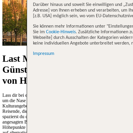
Darüber hinaus und soweit Sie einwilligen und „Zus
Adresse] von Ihnen erheben und verarbeiten, um Ih
[z.B. USA] möglich sein, wo vom EU-Datenschutzni
Sie können mehr Informationen unter "Einstellunge
Sie im
Cookie-Hinweis
. Zusätzliche Informationen z
Webseite] durch Ausschalten der Kategorien widerru
keine individuellen Angebote unterbreitet werden, n
Impressum
Last Minute Hamburg -
Günstige Angebote nach und
von Hamburg
Lass dir bei einem Spontantrip nach Hamburg frischen Nordwind
um die Nase wehen! Die Hansestadt lockt mit ihrem vielfältigen
Kulturangebot Musical-Liebhaber ebenso in den Norden wie
Reisende, die nach kontrastreichen Eindrücken Ausschau halten. So
spazierst du durch die gigantische Speicherstadt und besuchst die
angesagten Bars und Clubs im Szenekiez Sankt Pauli. Kulturelle
Höhepunkte in der erst 2016 fertiggestellten Elbphilharmonie treffen
auf alternativ ausgerichtete Shoppingerlebnisse in den kleinen