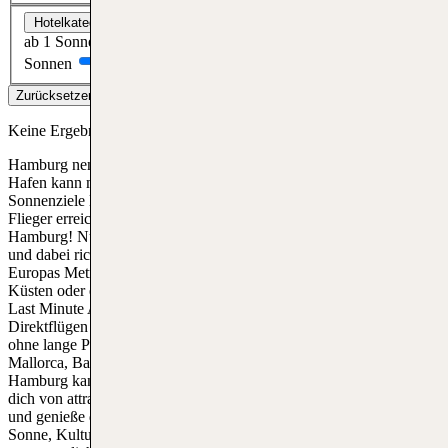
Hotelkategorie
ab 1 Sonne
ab 2 Sonnen
ab 3 Sonnen
ab 4 Sonnen
ab 5
Sonnen
Zurücksetzen
Filter anwenden
Keine Ergebnisse gefunden
Hamburg nennt sich auch "das Tor zur Welt" - doch nicht nur vom
Hafen kann man in den Traumurlaub starten! Die beliebtesten
Sonnenziele lassen sich Last Minute ab Hamburg bequem mit dem
Flieger erreichen. Entdecke die Welt mit Last Minute Reisen ab
Hamburg! Nutze die Gelegenheit, spontan in den Urlaub zu fliegen
und dabei richtig zu sparen. Ob ein aufregender Städtetrip in
Europas Metropolen, ein entspannter Strandurlaub an den schönsten
Küsten oder ein Abenteuer in exotischen Ländern – die Auswahl an
Last Minute Angeboten ab Hamburg ist riesig. Mit zahlreichen
Direktflügen ab dem Hamburger Flughafen kannst du flexibel und
ohne lange Planung in dein nächstes Abenteuer starten. Ob nach
Mallorca, Barcelona, London, Paris, New York oder Dubai, am
Hamburg kannst du nonstop zu vielen tollen Orten fliegen! Lass
dich von attraktiven Preisen und kurzfristigen Angeboten inspirieren
und genieße deinen wohlverdienten Urlaub, ganz gleich, ob du
Sonne, Kultur oder Erholung suchst. Buche jetzt und erlebe