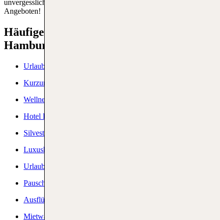
unvergessliche Momente mit TUI Last Minute ab Hamburg
Angeboten!
Häufige Fragen zu Last Minute Urlaub in
Hamburg
Urlaub Hamburg
Kurzurlaub Hamburg
Wellnesshotel Hamburg
Hotel Hamburg
Silvester Hamburg
Luxushotel Hamburg
Urlaub ab Hamburg
Pauschalreisen Hamburg
Ausflüge Hamburg
Mietwagen Hamburg