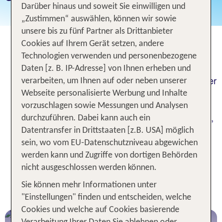
Darüber hinaus und soweit Sie einwilligen und
„Zustimmen“ auswählen, können wir sowie
unsere bis zu fünf Partner als Drittanbieter
Ihr Urlaub ab Hamburg
Cookies auf Ihrem Gerät setzen, andere
Technologien verwenden und personenbezogene
Reisen ab Hamburg! Mit TUI die besten
Daten [z. B. IP-Adresse] von Ihnen erheben und
Urlaubsangebote zu den schönsten Reisezielen der
verarbeiten, um Ihnen auf oder neben unserer
Welt entdecken! Buchen Sie reisen nach
Webseite personalisierte Werbung und Inhalte
Fuerteventura, Mallorca, Gran Canaria, Kreta,
vorzuschlagen sowie Messungen und Analysen
Teneriffa und in vielen anderen traumhaften Zielen,
durchzuführen. Dabei kann auch ein
die Sie bequem ab dem Flughafen Hamburg
Datentransfer in Drittstaaten [z.B. USA] möglich
erreichen.
sein, wo vom EU-Datenschutzniveau abgewichen
werden kann und Zugriffe von dortigen Behörden
nicht ausgeschlossen werden können.
Die beliebtesten Reiseziele ab
Sie können mehr Informationen unter
Hamburg
"Einstellungen" finden und entscheiden, welche
Cookies und welche auf Cookies basierende