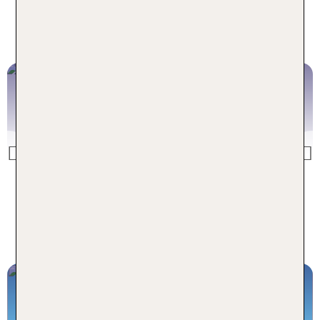
Jetzt ab 1368 €
Türkei
z.B. 1 Woche ab Hamburg
Previous
Jetzt ab 650 €
Alle Reisen ab Hamburg
Jetzt Urlaub ab Hamburg buchen