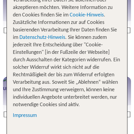
Fuerteventura
Verarbeitung Ihrer Daten Sie ablehnen oder
z.B. 1 Woche ab Hamburg
akzeptieren möchten. Weitere Information zu
den Cookies finden Sie im
Cookie-Hinweis
.
Zusätzliche Informationen zur auf Cookies
basierenden Verarbeitung Ihrer Daten finden Sie
Previous
im
Datenschutz-Hinweis
. Sie können zudem
jederzeit Ihre Entscheidung über "Cookie-
Jetzt ab 924 €
Einstellungen" [in der Fußzeile der Webseite]
durch Ausschalten der Kategorien widerrufen. Ein
solcher Widerruf wirkt sich nicht auf die
Rechtmäßigkeit der bis zum Widerruf erfolgten
Verarbeitung aus. Soweit Sie „Ablehnen“ wählen
Kreta
und Ihre Zustimmung verweigern, können keine
z.B. 1 Woche ab Hamburg
individuellen Angebote unterbreitet werden, nur
notwendige Cookies sind aktiv.
Impressum
Previous