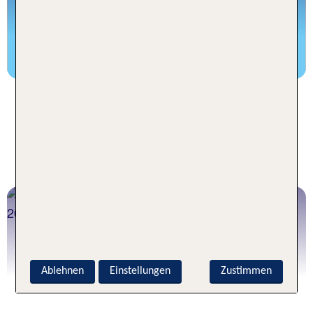
Jetzt Urlaub buchen
Urlaub ab Hamburg - Unsere
Reisen für Paare, Familien und
Singles mit Kind
Paarurlaub
Zu Zweit abheben ab Hamburg
Ablehnen
Einstellungen
Zustimmen