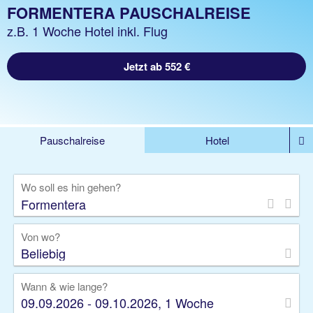
FORMENTERA PAUSCHALREISE
z.B. 1 Woche Hotel inkl. Flug
Jetzt ab 552 €
Pauschalreise
Hotel
DEALS
Flug
Ferienhaus
Mietwagen
Wo soll es hin gehen?
Kreuzfahrten
Rundreisen
Ausflüge
Camper
Privattransfer
Zusatzleistungen
Von wo?
Beliebig
Wann & wie lange?
09.09.2026 - 09.10.2026, 1 Woche