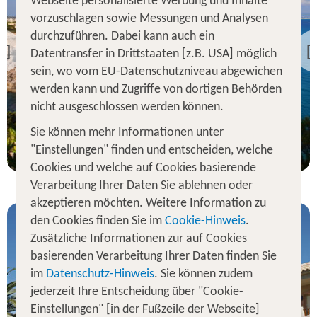
Webseite personalisierte Werbung und Inhalte
Formentera
vorzuschlagen sowie Messungen und Analysen
Hotel Club Sunway Punta
durchzuführen. Dabei kann auch ein
Prima
Datentransfer in Drittstaaten [z.B. USA] möglich
Previous
92 % Weiterempfehlung
sein, wo vom EU-Datenschutzniveau abgewichen
werden kann und Zugriffe von dortigen Behörden
statt
nicht ausgeschlossen werden können.
7 Nächte, ÜF, TR
1202 €
Sie können mehr Informationen unter
p.P. ab 1039 €
"Einstellungen" finden und entscheiden, welche
Cookies und welche auf Cookies basierende
Verarbeitung Ihrer Daten Sie ablehnen oder
akzeptieren möchten. Weitere Information zu
den Cookies finden Sie im
Cookie-Hinweis
.
Zusätzliche Informationen zur auf Cookies
basierenden Verarbeitung Ihrer Daten finden Sie
im
Datenschutz-Hinweis
. Sie können zudem
jederzeit Ihre Entscheidung über "Cookie-
Formentera
Einstellungen" [in der Fußzeile der Webseite]