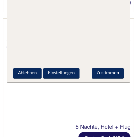
Preis p.P. ab 648 €
Rosales Formentera
Es Pujols, Formentera, Spanien
5.1 - 97 % Weiterempfehlung
Ablehnen
Einstellungen
Zustimmen
5 Nächte, Hotel + Flug