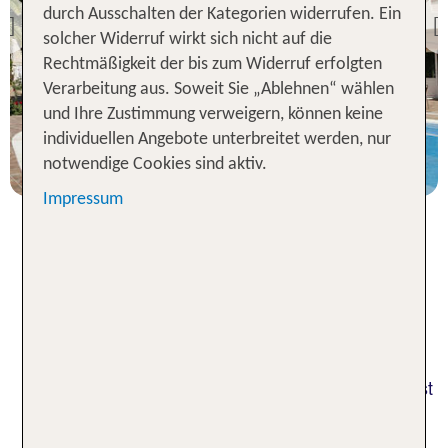
Hotel Voramar Formentera
durch Ausschalten der Kategorien widerrufen. Ein
Previous
solcher Widerruf wirkt sich nicht auf die
99 % Weiterempfehlung
Rechtmäßigkeit der bis zum Widerruf erfolgten
Verarbeitung aus. Soweit Sie „Ablehnen“ wählen
7 Nächte, ÜF, DZ
und Ihre Zustimmung verweigern, können keine
individuellen Angebote unterbreitet werden, nur
p.P. ab 668 €
notwendige Cookies sind aktiv.
Impressum
Pauschalreisen nach Formentera
– entspannte Tage im Idyll der
Balearen
Die kleine Baleareninsel vor der Küste Spaniens ist
ein beliebtes Ferienziel für Individualisten und
Urlauber, die Ruhe in der mediterranen Natur