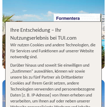
Formentera
Insotel Hotel Formentera
Playa
Ihre Entscheidung – Ihr
Previous
89 % Weiterempfehlung
Nutzungserlebnis bei TUI.com
statt
Wir nutzen Cookies und andere Technologien, die
7 Nächte, HP, DZ
812 €
für Services und Funktionen auf unserer Website
p.P. ab 725 €
notwendig sind.
Darüber hinaus und soweit Sie einwilligen und
„Zustimmen“ auswählen, können wir sowie
unsere bis zu fünf Partner als Drittanbieter
Cookies auf Ihrem Gerät setzen, andere
Technologien verwenden und personenbezogene
Daten [z. B. IP-Adresse] von Ihnen erheben und
verarbeiten, um Ihnen auf oder neben unserer