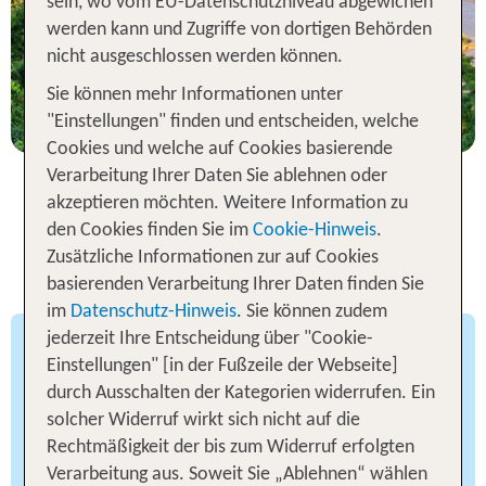
sein, wo vom EU-Datenschutzniveau abgewichen
werden kann und Zugriffe von dortigen Behörden
statt
nicht ausgeschlossen werden können.
7 Nächte, HP, DZ
869 €
Sie können mehr Informationen unter
p.P. ab 519 €
"Einstellungen" finden und entscheiden, welche
Cookies und welche auf Cookies basierende
Verarbeitung Ihrer Daten Sie ablehnen oder
akzeptieren möchten. Weitere Information zu
den Cookies finden Sie im
Cookie-Hinweis
.
Die 6 besten Orte für Deine
Zusätzliche Informationen zur auf Cookies
Thailand Rundreise
basierenden Verarbeitung Ihrer Daten finden Sie
im
Datenschutz-Hinweis
. Sie können zudem
jederzeit Ihre Entscheidung über "Cookie-
Bangkok – zwischen Tradition
Einstellungen" [in der Fußzeile der Webseite]
und Moderne
durch Ausschalten der Kategorien widerrufen. Ein
solcher Widerruf wirkt sich nicht auf die
Die Metropole Bangkok ist der Dreh-und
Rechtmäßigkeit der bis zum Widerruf erfolgten
Angelpunkt bei einem Thailand Urlaub. Zwischen
Verarbeitung aus. Soweit Sie „Ablehnen“ wählen