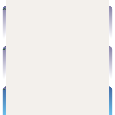
Thailand Urlaub
Inklusive Flug
Thailand mit Flug buchen
Thailand Hotels
Ohne Flug
Thailand Hotel buchen
Die Welt entdecken...
...mit TUI Rundreisen!