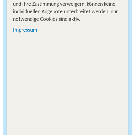
knatternden Tuk-Tuks und glänzenden
und Ihre Zustimmung verweigern, können keine
Wolkenkratzern gibt es hier so viel zu entdecken,
individuellen Angebote unterbreitet werden, nur
dass Du mindestens zwei Tage für Deinen
notwendige Cookies sind aktiv.
Bangkok Aufenthalt einplanen solltest. Die
Impressum
absoluten Top-Sehenswürdigkeiten sind natürlich
die unzähligen heiligen Tempel, die in der ganzen
Stadt zu finden sind. Zu den eindrucksvollsten
Tempelanlagen gehört der Königspalast, oder
auch „Grand Palace“, der im historischen Zentrum
der Stadt liegt. Über 100 prunkvolle Tempel und
Pagoden befinden sich in der circa drei
Quadratkilometer großen Anlage. Hier wird auch
der berühmte Smaragd-Buddha aufbewahrt. Die
über 1000 Jahre alte Buddha-Statue ruht im
Tempel „Wat Phra Kaeo“ und ist das
Nationalheiligtum Thailands. Bangkok ist
außerdem weltberühmt für die große Auswahl an
Rooftop-Bars. Besonders spektakulär ist die