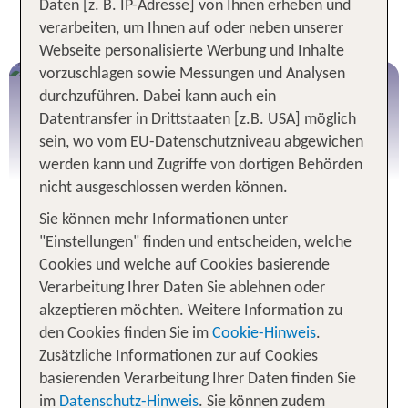
Daten [z. B. IP-Adresse] von Ihnen erheben und
Gestalte hier deine individuelle Rundreise
verarbeiten, um Ihnen auf oder neben unserer
Webseite personalisierte Werbung und Inhalte
vorzuschlagen sowie Messungen und Analysen
durchzuführen. Dabei kann auch ein
Datentransfer in Drittstaaten [z.B. USA] möglich
sein, wo vom EU-Datenschutzniveau abgewichen
werden kann und Zugriffe von dortigen Behörden
nicht ausgeschlossen werden können.
Sie können mehr Informationen unter
"Einstellungen" finden und entscheiden, welche
Cookies und welche auf Cookies basierende
TUI Rundreisen - mit Bus oder
Verarbeitung Ihrer Daten Sie ablehnen oder
Mietwagen
akzeptieren möchten. Weitere Information zu
den Cookies finden Sie im
Cookie-Hinweis
.
Entdecke die Welt auf besondere Weise: Mit
Zusätzliche Informationen zur auf Cookies
unseren
sorgfältig geplanten Busrundreisen
basierenden Verarbeitung Ihrer Daten finden Sie
erlebst du faszinierende Länder –
komfortabel,
im
Datenschutz-Hinweis
. Sie können zudem