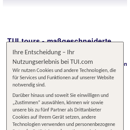
TUI tours - maßgeschneiderte
Reiseerlebnisse
Ihre Entscheidung – Ihr
Nutzungserlebnis bei TUI.com
Gestalte deine
Traumrundreise
ganz nach deinen
! Ob Thailand, USA, Südafrika oder
Wünschen
Wir nutzen Cookies und andere Technologien, die
einen Citytrip in Europa: Bei TUI tours kannst du
für Services und Funktionen auf unserer Website
Flüge, Hotels, Mietwagen und Ausflüge vor
notwendig sind.
Ort
– alles aus
flexibel selbst zusammenstellen
Darüber hinaus und soweit Sie einwilligen und
einer Hand, bequem online buchbar. Ob Natur,
„Zustimmen“ auswählen, können wir sowie
Kultur oder Abenteuer – du bestimmst Tempo,
unsere bis zu fünf Partner als Drittanbieter
Route und Erlebnis. Entdecke die Welt auf deine
Cookies auf Ihrem Gerät setzen, andere
Art – mit der Sicherheit und Erfahrung von TUI an
Technologien verwenden und personenbezogene
deiner Seite.