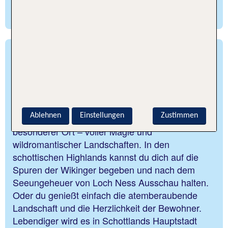
Reiseleitung – du entscheidest.
Schottland – Magische
Landschaften und große
Traditionen
Ablehnen
Einstellungen
Zustimmen
Das nördlichste Land Großbritanniens ist ein ganz
besonderer Ort – voller Magie und
wildromantischer Landschaften. In den
schottischen Highlands kannst du dich auf die
Spuren der Wikinger begeben und nach dem
Seeungeheuer von Loch Ness Ausschau halten.
Oder du genießt einfach die atemberaubende
Landschaft und die Herzlichkeit der Bewohner.
Lebendiger wird es in Schottlands Hauptstadt