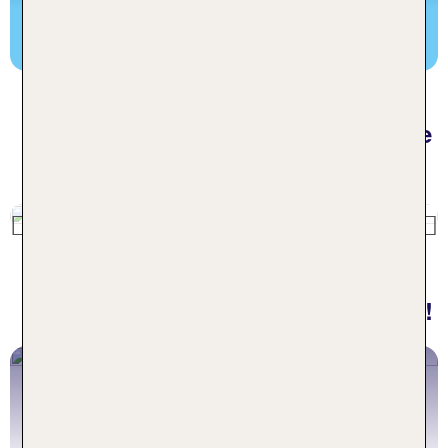
Zum beliebteste TUI Rundreisen Blogartikel
Mehr für deinen Urlaub: Die volle
TUI Vielfalt
Previous
Finde hier deine Traumrundreise!
Individuelle Urlaubserlebnisse
Entdecke unsere Reiseplanerfunktion
Jetzt entdecken