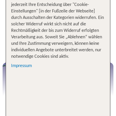
. Oder gestalte
sicher und bestens organisiert
jederzeit Ihre Entscheidung über "Cookie-
deine Reise individuell mit unseren
flexiblen
Einstellungen" [in der Fußzeile der Webseite]
– inkl. vorgebuchten
Selbstfahrer-Rundreisen
durch Ausschalten der Kategorien widerrufen. Ein
Hotels, Routenempfehlungen und voller Freiheit
solcher Widerruf wirkt sich nicht auf die
unterwegs. Egal, wofür du dich entscheidest: Bei
Rechtmäßigkeit der bis zum Widerruf erfolgten
TUI beginnt deine Entdeckungsreise ganz
Verarbeitung aus. Soweit Sie „Ablehnen“ wählen
entspannt – schon bei der Buchung.
und Ihre Zustimmung verweigern, können keine
individuellen Angebote unterbreitet werden, nur
TUI Rundreise buchen
notwendige Cookies sind aktiv.
Impressum