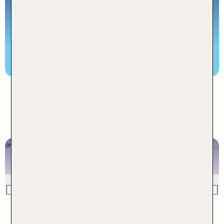
45 Topseller Rundreisen weltweit auf einen Blick!
TUI Rundreise buchen
Unsere aktuell beliebtesten
Rundreise Ziele
VIETNAM
IM LAND DER DREI KLIMAZONEN
Previous
Vietnam Rundreisen