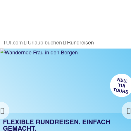
TUI.com
Urlaub buchen
Rundreisen
NEU:
TUI
TOURS
Previous
TUI RUNDREISEN WELTWEIT
FLEXIBLE RUNDREISEN. EINFACH
GEMACHT.
Die TOP 45 TUI Rundreise Highlights entdecken!