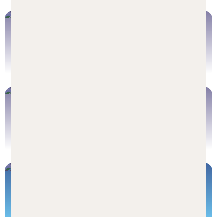
Thailand Urlaub
Inklusive Flug
Thailand mit Flug buchen
Thailand Hotels
Ohne Flug
Thailand Hotel buchen
Die Welt entdecken...
...mit TUI Rundreisen!