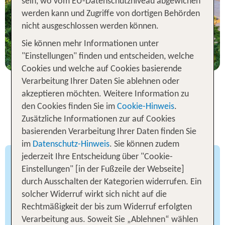
sein, wo vom EU-Datenschutzniveau abgewichen
werden kann und Zugriffe von dortigen Behörden
statt
nicht ausgeschlossen werden können.
7 Nächte, HP, DZ
869 €
Sie können mehr Informationen unter
p.P. ab 519 €
"Einstellungen" finden und entscheiden, welche
Cookies und welche auf Cookies basierende
Verarbeitung Ihrer Daten Sie ablehnen oder
akzeptieren möchten. Weitere Information zu
den Cookies finden Sie im
Cookie-Hinweis
.
Die 6 besten Orte für Deine
Zusätzliche Informationen zur auf Cookies
Thailand Rundreise
basierenden Verarbeitung Ihrer Daten finden Sie
im
Datenschutz-Hinweis
. Sie können zudem
jederzeit Ihre Entscheidung über "Cookie-
Bangkok – zwischen Tradition
Einstellungen" [in der Fußzeile der Webseite]
und Moderne
durch Ausschalten der Kategorien widerrufen. Ein
solcher Widerruf wirkt sich nicht auf die
Die Metropole Bangkok ist der Dreh-und
Rechtmäßigkeit der bis zum Widerruf erfolgten
Angelpunkt bei einem Thailand Urlaub. Zwischen
Verarbeitung aus. Soweit Sie „Ablehnen“ wählen