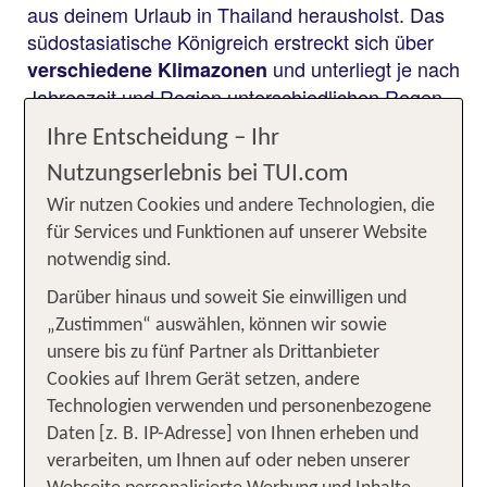
aus deinem Urlaub in Thailand herausholst. Das
südostasiatische Königreich erstreckt sich über
und unterliegt je nach
verschiedene Klimazonen
Jahreszeit und Region unterschiedlichen Regen-
und Trockenzeiten: Im Süden bestimmen die
Ihre Entscheidung – Ihr
an der jeweiligen Küste stark den
Monsunzeiten
Nutzungserlebnis bei TUI.com
Wechsel zwischen
,
Trocken- und Regenzeit
während das Klima im Norden oft trockener und
Wir nutzen Cookies und andere Technologien, die
kühler bleibt. Bist du
zur rechten Zeit am rechten
für Services und Funktionen auf unserer Website
, erlebst du Thailand von seiner für dich
Ort
notwendig sind.
im ganzen Jahr!
schönsten Seite
Darüber hinaus und soweit Sie einwilligen und
„Zustimmen“ auswählen, können wir sowie
unsere bis zu fünf Partner als Drittanbieter
Die beste Reisezeit für Thailand
Cookies auf Ihrem Gerät setzen, andere
im Überblick
Technologien verwenden und personenbezogene
Daten [z. B. IP-Adresse] von Ihnen erheben und
verarbeiten, um Ihnen auf oder neben unserer
Temperaturen in Süd-Thailand