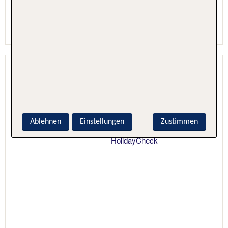
6 Nächte, Hotel + Flug
Preis p.P. ab 1081 €
Lets Sea Hua Hin Al Fresco Resort
Hua Hin, Westthailand (Hua Hin, Cha Am, River
Kwai), Thailand
Ablehnen
Einstellungen
Zustimmen
5.7 - 96 % Weiterempfehlung