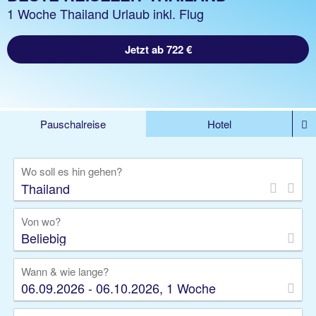
1 Woche Thailand Urlaub inkl. Flug
Jetzt ab 722 €
Pauschalreise
Hotel
DEALS
Flug
Ferienhaus
Mietwagen
Wo soll es hin gehen?
Kreuzfahrten
Rundreisen
Ausflüge
Camper
Privattransfer
Zusatzleistungen
Von wo?
Beliebig
Wann & wie lange?
06.09.2026 - 06.10.2026, 1 Woche