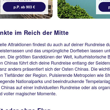
p.P. ab 903 €
p
kte im Reich der Mitte
lle Attraktionen findest du auch auf deiner Rundreise 
Reisterrassen und das ursprüngliche Dorfleben lassen 
en. Die größten Sanddünen der Welt, kulturhistorische 
n Chinas führt dich deine Rundreise entlang der Seiden
nz anders präsentiert sich der Osten Chinas. Die wicht
ten Tiefländer der Region. Pulsierende Metropolen wie 
fregende Nationalparks und beeindruckende Tempelanlag
 Chinas auf einer individuellen Rundreise oder als organ
nd voller magischer Momente.