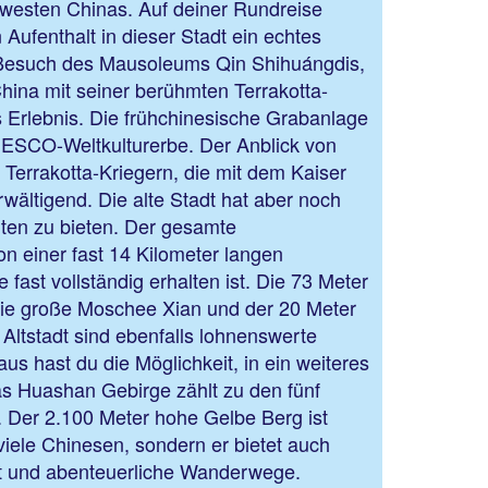
westen Chinas. Auf deiner Rundreise
n Aufenthalt in dieser Stadt ein echtes
r Besuch des Mausoleums Qin Shihuángdis,
hina mit seiner berühmten Terrakotta-
s Erlebnis. Die frühchinesische Grabanlage
ESCO-Weltkulturerbe. Der Anblick von
Terrakotta-Kriegern, die mit dem Kaiser
rwältigend. Die alte Stadt hat aber noch
ten zu bieten. Der gesamte
on einer fast 14 Kilometer langen
fast vollständig erhalten ist. Die 73 Meter
ie große Moschee Xian und der 20 Meter
Altstadt sind ebenfalls lohnenswerte
aus hast du die Möglichkeit, in ein weiteres
as Huashan Gebirge zählt zu den fünf
. Der 2.100 Meter hohe Gelbe Berg ist
r viele Chinesen, sondern er bietet auch
chaft und abenteuerliche Wanderwege.