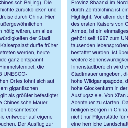
hinesisch Beijing). Die
Provinz Shaanxi im Nord
hichte zurückblicken und
durch Zentralchina ist ei
dreise durch China. Hier
Highlight. Vor allem de
 außergewöhnlichen
des ersten Kaisers von C
 nötig wären, um alles
Armee, ist ein einmalige
ürdigkeiten der Stadt
gehört seit 1987 zum UN
Kaiserpalast durfte früher
tausenden lebensgroßen 
etreten werden, heute
bestattet wurden, ist übe
äude ganz entspannt
weitere Sehenswürdigkei
 Himmelstempel, die
Innenstadtbereich wird v
998 UNESCO-
Stadtmauer umgeben, die 
hen Ortes lohnt sich auf
hohe Wildganspagode, d
 dem gigantischen
hohe Glockenturm in der 
lt als größter befestigter
Ausflugsziele. Von Xi'an 
oße Chinesische Mauer
Abenteuer zu starten. D
 den bekanntesten
heiligen Bergen in China
ie entweder auf eigene
nicht nur Pilgerstätte fü
buchen. Der Ausflug zur
eine herrliche Lands