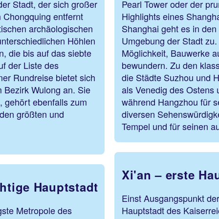
er Stadt, der sich großer
Pearl Tower oder der pr
n Chongquing entfernt
Highlights eines Shangha
stischen archäologischen
Shanghai geht es in den 
unterschiedlichen Höhlen
Umgebung der Stadt zu. 
 die bis auf das siebte
Möglichkeit, Bauwerke au
f der Liste des
bewundern. Zu den klass
er Rundreise bietet sich
die Städte Suzhou und H
m Bezirk Wulong an. Sie
als Venedig des Ostens 
, gehört ebenfalls zum
während Hangzhou für se
 den größten und
diversen Sehenswürdigke
 der Welt.
Tempel und für seinen a
Xi'an – erste Ha
chtige Hauptstadt
Einst Ausgangspunkt der
gste Metropole des
Hauptstadt des Kaiserrei