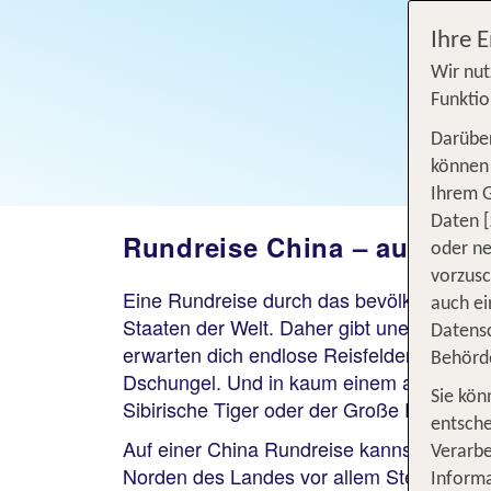
Ihre 
Wir nut
Funktio
Darüber
können 
Ihrem 
Daten [
Rundreise China – auf Ent
oder ne
vorzus
Eine Rundreise durch das bevölkerungsrei
auch ei
Staaten der Welt. Daher gibt unendlich v
Datensc
erwarten dich endlose Reisfelder, majestä
Behörd
Dschungel. Und in kaum einem anderen Lan
Sie kön
Sibirische Tiger oder der Große Panda.
entsche
Auf einer China Rundreise kannst du die
Verarbe
Norden des Landes vor allem Steppenlands
Informa