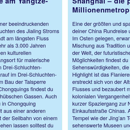
e am Yangtze-
Shanghai – die 
Millionenmetrop
iner beeindruckenden
Eine der größten und spa
uchten des Jialing Stroms
deiner China Rundreise 
adt am längsten Fluss
Im Osten gelegen, erwart
hr als 3.000 Jahren
Mischung aus Tradition
en kulturellen
der Welt, der futuristis
ngsort für malerische
Möglichkeiten findest du
n Drei-Schluchten-
Sehenswürdigkeiten, die 
auf im Drei-Schluchten-
Highlight ist das Flanie
m Bau der Talsperre
erstreckt sich von der Al
 Chongquings findest du
Flusses und bezaubert m
it hübschen Gassen. Auch
kolonialen Vergangenheit 
 in Chongquing
kurzer Spaziergang zur 
dt aus einer anderen
Einkaufsstraße Chinas.
it der Seilbahn von einem
Tempel wie der Jing’an T
ehen lassen solltest du
sehenswerte Museen und