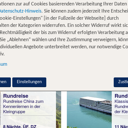
tadt erwartet dich eine der spektakulärsten Attraktione
tionen zur auf Cookies basierenden Verarbeitung Ihrer Daten
Highlight ihrer China Reise. Im gebirgigen Zentralchin
Datenschutz-Hinweis
. Sie können zudem jederzeit Ihre Entsche
jie National Park oder das Jiuzhaigou Naturreservat. Abe
ookie-Einstellungen" [in der Fußzeile der Webseite] durch
von dir entdeckt zu werden.
lten der Kategorien widerrufen. Ein solcher Widerruf wirkt sic
 Rechtmäßigkeit der bis zum Widerruf erfolgten Verarbeitung a
Sie „Ablehnen“ wählen und Ihre Zustimmung verweigern, kön
ndividuellen Angebote unterbreitet werden, nur notwendige C
Beliebte TUI Rundreisen in China
iv.
sum
nen
Einstellungen
Zust
Rundreise
Rund
Rundreise China zum
Klassi
Kennenlernen in der
Rundre
Kleingruppe
der Kl
8 Nächte, ÜF, DZ
11 Näc