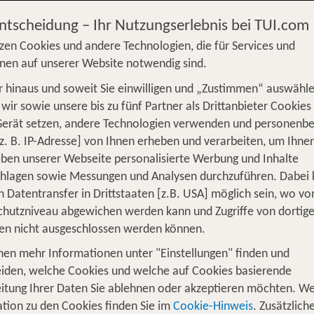
Entscheidung – Ihr Nutzungserlebnis bei TUI.com
zen Cookies und andere Technologien, die für Services und
nen auf unserer Website notwendig sind.
 hinaus und soweit Sie einwilligen und „Zustimmen“ auswähle
wir sowie unsere bis zu fünf Partner als Drittanbieter Cookies
Gerät setzen, andere Technologien verwenden und personenb
z. B. IP-Adresse] von Ihnen erheben und verarbeiten, um Ihne
deckungstour durch das Land des Lä
ben unserer Webseite personalisierte Werbung und Inhalte
chlagen sowie Messungen und Analysen durchzuführen. Dabei
chste Land in Ostasien ist ein ganz besonderes Erlebni
n Datentransfer in Drittstaaten [z.B. USA] möglich sein, wo v
iel zu sehen. Neben schönen Küstenstädten, riesigen Me
hutzniveau abgewichen werden kann und Zugriffe von dortig
tische Berge und tiefe Schluchten, verschneite Gipfel,
en nicht ausgeschlossen werden können.
d gibt es so viele verschiedenen Pflanzen- und Tierarte
nen mehr Informationen unter "Einstellungen" finden und
iden, welche Cookies und welche auf Cookies basierende
 verschiedenen Regionen des Landes am besten entdeck
itung Ihrer Daten Sie ablehnen oder akzeptieren möchten. We
chaft und Wüste begleitet, befindet sich hier auch die
tion zu den Cookies finden Sie im
Cookie-Hinweis
. Zusätzlich