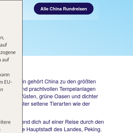
Alle China Rundreisen
n,
 auf
ezogene
n auf
chelns
 kann
s. Immerhin gehört China zu den größten
om EU-
tropolen und prachtvollen Tempelanlagen
en
 Steppen, Wüsten, grüne Oasen und dichter
n, darunter seltene Tierarten wie der
en. Während dich auf einer Reise durch den
itere
 aufregende Hauptstadt des Landes, Peking.
e