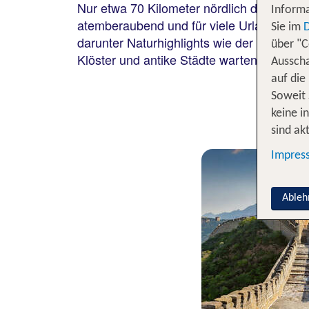
Nur etwa 70 Kilometer nördlich der Haupts
Informa
atemberaubend und für viele Urlauber das 
Sie im
darunter Naturhighlights wie der Zhangjia
über "C
Klöster und antike Städte warten darauf, 
Ausscha
auf die
Soweit 
keine i
sind akt
Impres
Ableh