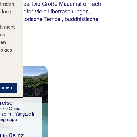
n des Landes: Die Große Mauer ist einfach
 finden
a erwarten dich viele Überraschungen,
idung
r auch historische Tempel, buddhistische
h nicht
us.
nen
ookies
immen
reise
sche China
ise mit Yangtze in
eingruppe
hte, ÜF, DZ