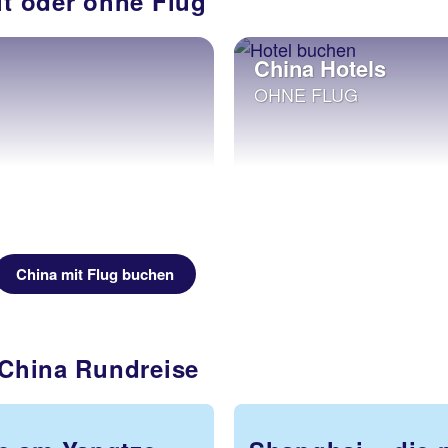
it oder ohne Flug
China Hotels
OHNE FLUG
China mit Flug buchen
 China Rundreise