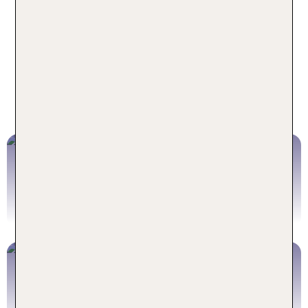
ein duftendes Meer aus rosafarbenen Blüten. Ein
echtes Highlight, wenn du zu dieser Jahreszeit in
Japan unterwegs bist.
Urlaub Japan individuell: Mit
oder ohne Flug
Japan Urlaub
INKLUSIVE FLUG
Japan mit Flug buchen
Japan Hotels
OHNE FLUG