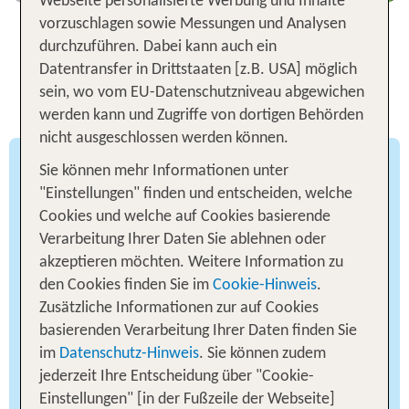
Webseite personalisierte Werbung und Inhalte
vorzuschlagen sowie Messungen und Analysen
durchzuführen. Dabei kann auch ein
Die 6 besten Orte für eine Japan
Datentransfer in Drittstaaten [z.B. USA] möglich
sein, wo vom EU-Datenschutzniveau abgewichen
Rundreise
werden kann und Zugriffe von dortigen Behörden
nicht ausgeschlossen werden können.
Sie können mehr Informationen unter
Kyoto – traditionsreiche
"Einstellungen" finden und entscheiden, welche
Kulturhauptstadt
Cookies und welche auf Cookies basierende
Verarbeitung Ihrer Daten Sie ablehnen oder
Wer in die Kultur Japans eintauchen möchte,
akzeptieren möchten. Weitere Information zu
sollte auf seiner Rundreise in der Kaiserstadt
den Cookies finden Sie im
Cookie-Hinweis
.
Kyoto einen Stopp einlegen. Im Gegensatz zum
Zusätzliche Informationen zur auf Cookies
modernen Tokio ist im geschichtsträchtigen Kyoto
basierenden Verarbeitung Ihrer Daten finden Sie
die faszinierende Vergangenheit und die Kultur
im
Datenschutz-Hinweis
. Sie können zudem
des Landes allgegenwärtig. Immerhin residierte
jederzeit Ihre Entscheidung über "Cookie-
der japanische Kaiser über 1000 Jahre in dieser
Einstellungen" [in der Fußzeile der Webseite]