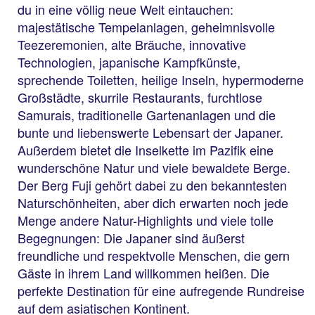
du in eine völlig neue Welt eintauchen:
majestätische Tempelanlagen, geheimnisvolle
Teezeremonien, alte Bräuche, innovative
Technologien, japanische Kampfkünste,
sprechende Toiletten, heilige Inseln, hypermoderne
Großstädte, skurrile Restaurants, furchtlose
Samurais, traditionelle Gartenanlagen und die
bunte und liebenswerte Lebensart der Japaner.
Außerdem bietet die Inselkette im Pazifik eine
wunderschöne Natur und viele bewaldete Berge.
Der Berg Fuji gehört dabei zu den bekanntesten
Naturschönheiten, aber dich erwarten noch jede
Menge andere Natur-Highlights und viele tolle
Begegnungen: Die Japaner sind äußerst
freundliche und respektvolle Menschen, die gern
TUI Rundreise
Rundreise Japan Golden
Gäste in ihrem Land willkommen heißen. Die
Route
perfekte Destination für eine aufregende Rundreise
auf dem asiatischen Kontinent.