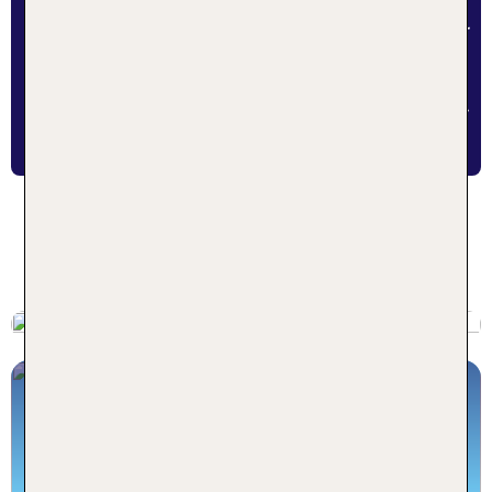
Süden punktet mit milden Wintern sowie warmen
Sommern, die perfekt für Taucher und Schnorchler
sind. Warm und regenreich hingegen sind Mai und
Juni. Bei einer Reise nach Japan sollte auch
beachtet werden, dass im September und Oktober
Taifunsaison ist.
Mehr Inspirationen für deine
Mehr zu Urlaub in Japan
Japan Rundreise
...jetzt im TUI Blog lesen!
Rundreisen und Erlebnisreisen
MIT TUI UM DIE GANZE WELT