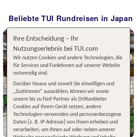
statt
8 Nächte, ÜF, DZ
1683 €
Beliebte TUI Rundreisen in Japan
p.P. ab 1483 €
Ihre Entscheidung – Ihr
Nutzungserlebnis bei TUI.com
Wir nutzen Cookies und andere Technologien, die
für Services und Funktionen auf unserer Website
notwendig sind.
Darüber hinaus und soweit Sie einwilligen und
Previous
„Zustimmen“ auswählen, können wir sowie
unsere bis zu fünf Partner als Drittanbieter
Cookies auf Ihrem Gerät setzen, andere
Technologien verwenden und personenbezogene
Daten [z. B. IP-Adresse] von Ihnen erheben und
verarbeiten, um Ihnen auf oder neben unserer