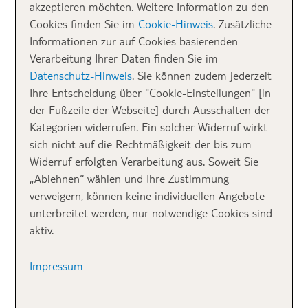
akzeptieren möchten. Weitere Information zu den
Dalaman
schafft es die
Türkei
mit
17 Hotels in die
Cookies finden Sie im
Cookie-Hinweis
. Zusätzliche
Top 100 Liste.
Diese Hotels sind besonders beliebt
Informationen zur auf Cookies basierenden
und wurden mit dem TUI Global Hotel Award
Verarbeitung Ihrer Daten finden Sie im
ausgezeichnet, d.h. die besten Hotels in der Türkei, die
Datenschutz-Hinweis
. Sie können zudem jederzeit
euch einen erholsamen und zufriedenen Urlaub
Ihre Entscheidung über "Cookie-Einstellungen" [in
ermöglichen:
der Fußzeile der Webseite] durch Ausschalten der
Kategorien widerrufen. Ein solcher Widerruf wirkt
Antalya | Side |
Acanthus Cennet Barut Collection
sich nicht auf die Rechtmäßigkeit der bis zum
Antalya | Kemer |
Hotel Akra Kemer
Widerruf erfolgten Verarbeitung aus. Soweit Sie
Antalya | Side |
Ali Bey Resort
„Ablehnen“ wählen und Ihre Zustimmung
Antalya | Side|
Arum Barut Collection
verweigern, können keine individuellen Angebote
Antalya | Side |
Hotel Commodore Elite Suites &
unterbreitet werden, nur notwendige Cookies sind
Spa
aktiv.
Antalya | Karaburun|
Delphin Deluxe Resort
Antalya | Lara|
Lara Barut Collection
Impressum
Antalya | Karaburun |
Hotel Meryan
Antalya | Side |
TUI BLUE Barut Andiz
Antalya | Kizilagac / Manavgat |
TUI BLUE Palm