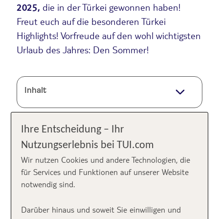
2025,
die in der Türkei gewonnen haben!
Freut euch auf die besonderen Türkei
Highlights! Vorfreude auf den wohl wichtigsten
Urlaub des Jahres: Den Sommer!
Inhalt
Ihre Entscheidung – Ihr
Der langersehnte Sommerurlaub steht vor der Tür,
Nutzungserlebnis bei TUI.com
die wohl wichtigste Reiseplanung des Jahres:
Kulinarische Highlights, sonniges Wetter, schöne
Wir nutzen Cookies und andere Technologien, die
Strände und ein exzellenter Service stehen ganz oben
für Services und Funktionen auf unserer Website
auf der Wunschliste für die
Türkei.
Wie schön so ein
notwendig sind.
Urlaub allerdings wirklich ist, hängt größtenteils vom
Hotel ab. Deshalb ist die richtige Hotelauswahl zu
Darüber hinaus und soweit Sie einwilligen und