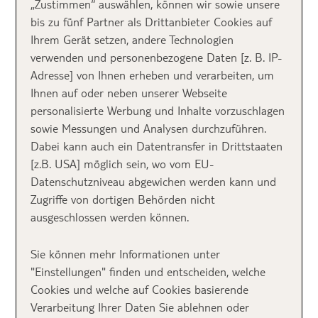
Beginn entscheidend. Gibt es zu viele Möglichkeiten,
„Zustimmen“ auswählen, können wir sowie unsere
ist die Entscheidung umso schwieriger. In dem Fall
bis zu fünf Partner als Drittanbieter Cookies auf
helfen oft die Gästebewertungen: Sehr beliebte und
Ihrem Gerät setzen, andere Technologien
gut bewertete Hotels sind leicht zu entlarven. Wir
verwenden und personenbezogene Daten [z. B. IP-
haben für euch eine
Top 10 Liste Beste Hotels
Adresse] von Ihnen erheben und verarbeiten, um
Türkei
zusammengestellt und zusätzlich die
Ihnen auf oder neben unserer Webseite
Gewinner der TUI Global Hotel Awards Top 100
personalisierte Werbung und Inhalte vorzuschlagen
Hotels 2025 präsentiert.
So könnt ihr komfortable
sowie Messungen und Analysen durchzuführen.
Zimmer, hervorragenden Service, leckeres Essen und
Dabei kann auch ein Datentransfer in Drittstaaten
noch vieles mehr in jedem Falle genießen 🙂
[z.B. USA] möglich sein, wo vom EU-
Datenschutzniveau abgewichen werden kann und
Ausgezeichnete
Zugriffe von dortigen Behörden nicht
ausgeschlossen werden können.
Award Hotels in der
Sie können mehr Informationen unter
Türkei
"Einstellungen" finden und entscheiden, welche
Cookies und welche auf Cookies basierende
Verarbeitung Ihrer Daten Sie ablehnen oder
Mit den beliebten Urlaubsorten
Antalya und