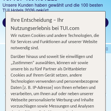
Unsere Kunden haben gewählt und die 100 besten
TUI Hotels 2026 gekürt.
Ihre Entscheidung – Ihr
Alle Gewinner Hotels
Nutzungserlebnis bei TUI.com
Wir nutzen Cookies und andere Technologien, die
für Services und Funktionen auf unserer Website
notwendig sind.
Pauschalreise
Hotel
Darüber hinaus und soweit Sie einwilligen und
DEALS
Flug
Ferienhaus
Mietwagen
„Zustimmen“ auswählen, können wir sowie
Wo soll es hin gehen?
Kreuzfahrten
Rundreisen
Ausflüge
Camper
unsere bis zu fünf Partner als Drittanbieter
Cookies auf Ihrem Gerät setzen, andere
Privattransfer
Zusatzleistungen
Technologien verwenden und personenbezogene
Von wo?
Beliebig
Daten [z. B. IP-Adresse] von Ihnen erheben und
verarbeiten, um Ihnen auf oder neben unserer
Wann & wie lange?
Webseite personalisierte Werbung und Inhalte
09.08.2026 - 04.12.2026, 1 Woche
vorzuschlagen sowie Messungen und Analysen