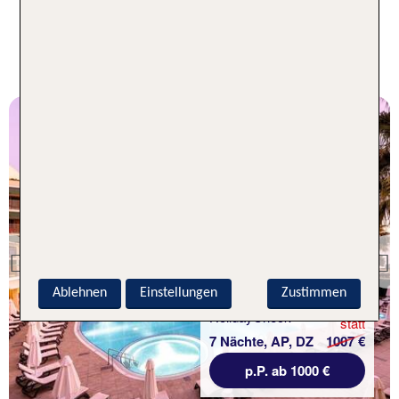
Ausgewählte TUI TOP 100 Hotels
für Paare
Türkische Riviera
TUI BLUE Barut Andiz
Previous
100 % Weiterempfehlung
Ablehnen
Einstellungen
Zustimmen
statt
7 Nächte, AP, DZ
1007 €
p.P. ab 1000 €