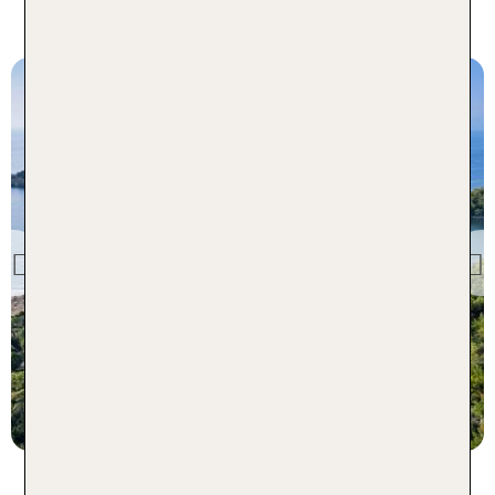
für Familien
Türkei
TUI MAGIC LIFE
Sarigerme
Previous
98 % Weiterempfehlung
statt
7 Nächte, AI, DZ
1349 €
p.P. ab 1085 €