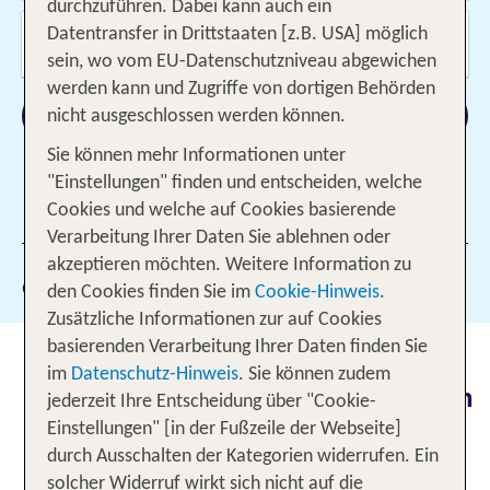
durchzuführen. Dabei kann auch ein
Wer reist mit?
Datentransfer in Drittstaaten [z.B. USA] möglich
2 Erwachsene
sein, wo vom EU-Datenschutzniveau abgewichen
werden kann und Zugriffe von dortigen Behörden
Suchen
nicht ausgeschlossen werden können.
Sie können mehr Informationen unter
"Einstellungen" finden und entscheiden, welche
Cookies und welche auf Cookies basierende
1 Filter hinzugefügt
Verarbeitung Ihrer Daten Sie ablehnen oder
akzeptieren möchten. Weitere Information zu
Gewählte Filter:
1843
den Cookies finden Sie im
Cookie-Hinweis
.
Zusätzliche Informationen zur auf Cookies
basierenden Verarbeitung Ihrer Daten finden Sie
TUI TOP 100: Die 100 besten TUI
im
Datenschutz-Hinweis
. Sie können zudem
Hotels 2026, gewählt von unseren
jederzeit Ihre Entscheidung über "Cookie-
Kunden
Einstellungen" [in der Fußzeile der Webseite]
durch Ausschalten der Kategorien widerrufen. Ein
TUI Top 100 Hotel ist die höchste Auszeichnung,
solcher Widerruf wirkt sich nicht auf die