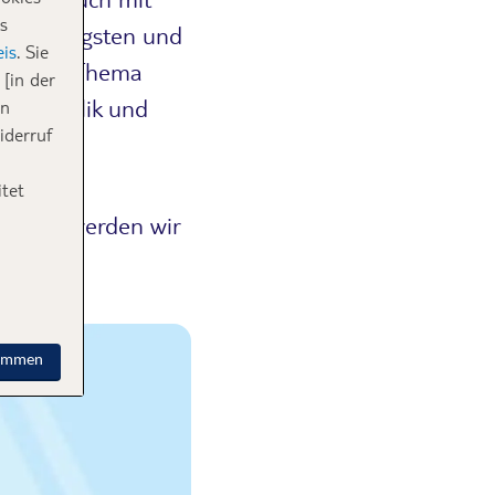
s
ten, lustigsten und
is
. Sie
 sie das Thema
[in der
e Republik und
in
iderruf
!
tet
: Wann werden wir
timmen