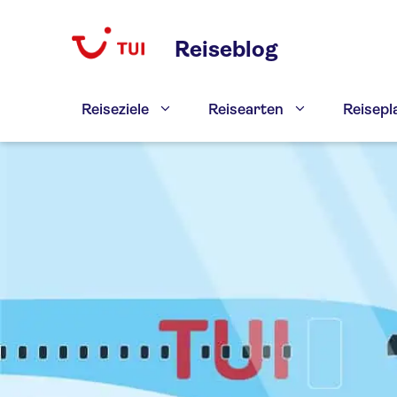
Zum
Inhalt
Reiseblog
springen
Reiseziele
Reisearten
Reisep