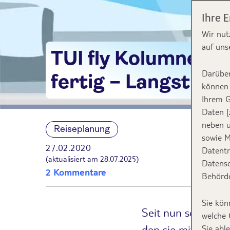
Ihre 
Wir nut
auf uns
TUI fly Kolumne: Au
Darüber
fertig – Langstrec
können 
Ihrem G
Daten [
neben u
Reiseplanung
sowie M
27.02.2020
Datentr
(aktualisiert am 28.07.2025)
Datensc
2 Kommentare
Behörde
Sie kön
Seit nun schon 4 J
welche 
den sie mit jeder 
Sie abl