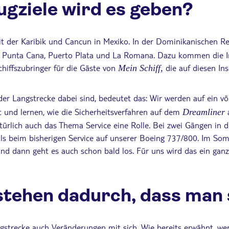
ugziele wird es geben?
t der Karibik und Cancun in Mexiko. In der Dominikanischen Re
n. Punta Cana, Puerto Plata und La Romana. Dazu kommen die 
hiffszubringer für die Gäste von
die auf diesen In
Mein Schiff,
 der Langstrecke dabei sind, bedeutet das: Wir werden auf ein vö
 und lernen, wie die Sicherheitsverfahren auf dem
Dreamliner
atürlich auch das Thema Service eine Rolle. Bei zwei Gängen in 
ls beim bisherigen Service auf unserer Boeing 737/800. Im So
 und dann geht es auch schon bald los. Für uns wird das ein ga
tehen dadurch, dass man si
angstrecke auch Veränderungen mit sich. Wie bereits erwähnt, we