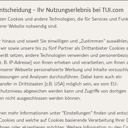
Entscheidung – Ihr Nutzungserlebnis bei TUI.com
zen Cookies und andere Technologien, die für Services und Fun
erer Website notwendig sind.
f die Plätze –
 hinaus und soweit Sie einwilligen und „Zustimmen“ auswählen
ke!
wir sowie unsere bis zu fünf Partner als Drittanbieter Cookies 
erät setzen, andere Technologien verwenden und personenbez
z. B. IP-Adresse] von Ihnen erheben und verarbeiten, um Ihnen 
nserer Webseite personalisierte Werbung und Inhalte vorzuschl
essungen und Analysen durchzuführen. Dabei kann auch ein
Text:
Marlene
ansfer in Drittstaaten [z.B. USA] möglich sein, wo vom EU-
hutzniveau abgewichen werden kann und Zugriffe von dortigen
n nicht ausgeschlossen werden können.
nen mehr Informationen unter "Einstellungen" finden und entsc
ahren arbeitet Marlene als Flugbegleiterin bei d
Cookies und welche auf Cookies basierende Verarbeitung Ihrer
Faser ihres Körpers liebt. In unserer Kolumne nim
ehnen oder akzeptieren möchten. Weitere Information zu den C