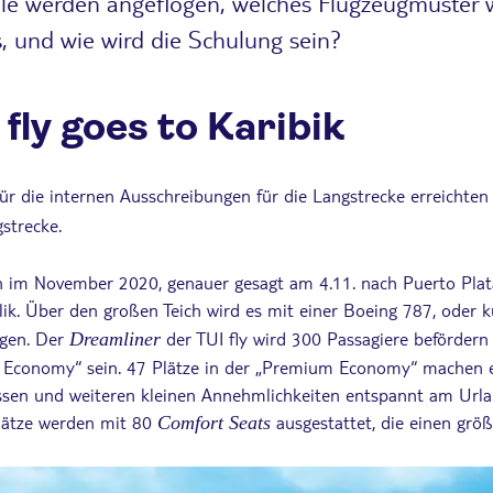
le werden angeflogen, welches Flugzeugmuster w
s, und wie wird die Schulung sein?
fly goes to Karibik
ür die internen Ausschreibungen für die Langstrecke erreichten 
strecke.
 im November 2020, genauer gesagt am 4.11. nach Puerto Plat
k. Über den großen Teich wird es mit einer Boeing 787, oder 
ogen. Der
der TUI fly wird 300 Passagiere befördern
Dreamliner
 Economy“ sein. 47 Plätze in der „Premium Economy“ machen e
Essen und weiteren kleinen Annehmlichkeiten entspannt am Url
plätze werden mit 80
ausgestattet, die einen größ
Comfort Seats