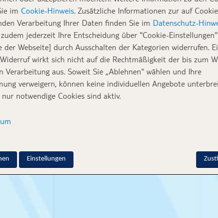
Sie im
Cookie-Hinweis
. Zusätzliche Informationen zur auf Cookie
n ihres Berufalltags und lässt euch an den schöns
nden Verarbeitung Ihrer Daten finden Sie im
Datenschutz-Hinwe
enten ihres Jobs teilhaben. Aktuell beschäftigt
zudem jederzeit Ihre Entscheidung über "Cookie-Einstellungen" 
ab November fliegt TUI fly in die Dominikanisch
e der Webseite] durch Ausschalten der Kategorien widerrufen. E
 Widerruf wirkt sich nicht auf die Rechtmäßigkeit der bis zum W
ringt natürlich so einige Veränderungen mit sich
en Verarbeitung aus. Soweit Sie „Ablehnen“ wählen und Ihre
ung verweigern, können keine individuellen Angebote unterbrei
 nur notwendige Cookies sind aktiv.
en wir davon geträumt, lange haben wir gefragt
uch die Langstrecke bekommen?
sum
nen
Einstellungen
Zus