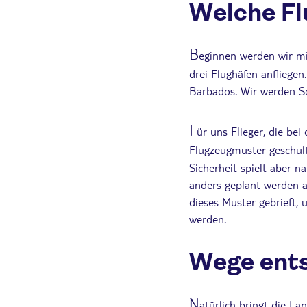
Welche Fl
B
eginnen werden wir mi
drei Flughäfen anfliege
Barbados. Wir werden Sc
F
ür uns Flieger, die bei
Flugzeugmuster geschult
Sicherheit spielt aber n
anders geplant werden a
dieses Muster gebrieft,
werden.
Wege ents
N
atürlich bringt die L