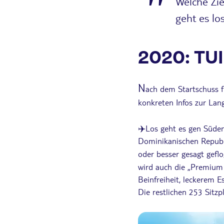
Welche Zie
geht es lo
2020: TUI 
N
ach dem Startschuss f
konkreten Infos zur Lang
✈️Los geht es gen Süden
Dominikanischen Republi
oder besser gesagt gefl
wird auch die „Premium
Beinfreiheit, leckerem 
Die restlichen 253 Sitz