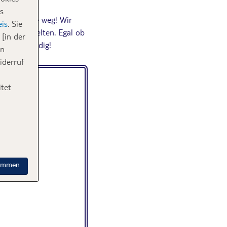
s
 nichts wie weg! Wir
is
. Sie
eimtipps gelten. Egal ob
[in der
d jeder fündig!
in
iderruf
tet
timmen