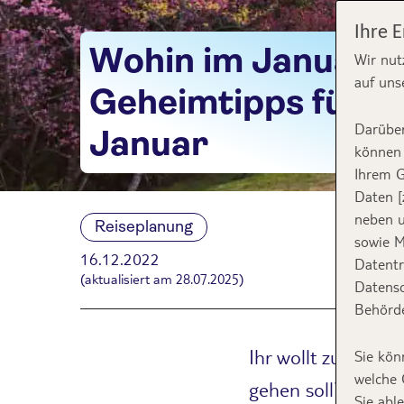
Ihre 
Wohin im Januar?
Wir nut
auf uns
Geheimtipps für e
Darüber
Januar
können 
Ihrem G
Daten [
neben u
Reiseplanung
sowie M
16.12.2022
Datentr
(aktualisiert am 28.07.2025)
Datensc
Behörde
Ihr wollt zum Star
Sie kön
welche 
gehen soll? Mit di
Sie abl