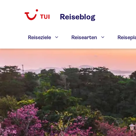
Zum
Inhalt
Reiseblog
springen
Reiseziele
Reisearten
Reisep