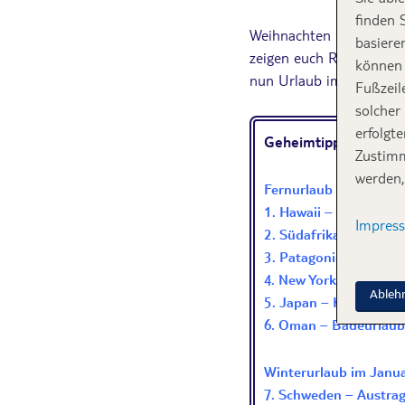
finden 
Weihnachten und Silvest
basiere
zeigen euch Reiseziele i
können 
nun Urlaub im Schnee, We
Fußzeil
solcher
erfolgt
Geheimtipps für eur
Zustimm
werden,
Fernurlaub im Januar
1. Hawaii – Buckelwal
Impres
2. Südafrika – Kapsta
3. Patagonien – Wande
4. New York – Ein Be
Ableh
5. Japan – Kirschblüt
6. Oman – Badeurlaub 
Winterurlaub im Janu
7. Schweden – Austra