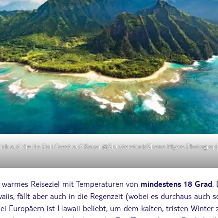
lick auf die Na Pali Coast auf Kauai @Shutterstock/Shane Myers Photograp
ig warmes Reiseziel mit Temperaturen von
mindestens 18 Grad
.
is, fällt aber auch in die Regenzeit (wobei es durchaus auch 
i Europäern ist Hawaii beliebt, um dem kalten, tristen Winter z