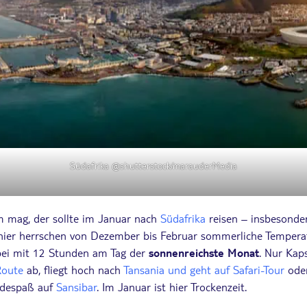
Südafrika @shutterstock/marauderMedia
 mag, der sollte im Januar nach
Südafrika
reisen – insbesonde
 hier herrschen von Dezember bis Februar sommerliche Temper
bei mit 12 Stunden am Tag der
sonnenreichste Monat
. Nur Kap
Route
ab, fliegt hoch nach
Tansania und geht auf Safari-Tour
oder
adespaß auf
Sansibar
. Im Januar ist hier Trockenzeit.