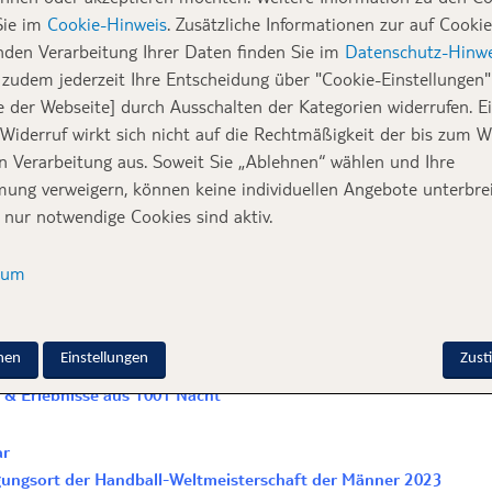
Sie im
Cookie-Hinweis
. Zusätzliche Informationen zur auf Cookie
er sind vorbei und
nach dem Urlaub ist vor dem Urlaub
? Dann
nden Verarbeitung Ihrer Daten finden Sie im
Datenschutz-Hinwe
n der Ferne, aber auch ganz in der Nähe, die noch als wahre Geh
zudem jederzeit Ihre Entscheidung über "Cookie-Einstellungen" 
llnessauszeit, Städtereise oder Urlaub in der Sonne – hier wir
e der Webseite] durch Ausschalten der Kategorien widerrufen. E
 Widerruf wirkt sich nicht auf die Rechtmäßigkeit der bis zum W
en Verarbeitung aus. Soweit Sie „Ablehnen“ wählen und Ihre
en Urlaub im Januar
ung verweigern, können keine individuellen Angebote unterbrei
 nur notwendige Cookies sind aktiv.
e beobachten
sum
dt, Garden Route & Safari-Tour
rn & Ausflug nach Feuerland
such im Winderwonderland
nen
Einstellungen
Zus
e auf Okinawa
& Erlebnisse aus 1001 Nacht
ar
gungsort der Handball-Weltmeisterschaft der Männer 2023