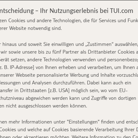
Entscheidung – Ihr Nutzungserlebnis bei TUI.com
 Unsere
zen Cookies und andere Technologien, die für Services und Fun
erer Website notwendig sind.
uren Urlaub im
 hinaus und soweit Sie einwilligen und „Zustimmen“ auswählen
wir sowie unsere bis zu fünf Partner als Drittanbieter Cookies 
erät setzen, andere Technologien verwenden und personenbez
z. B. IP-Adresse] von Ihnen erheben und verarbeiten, um Ihnen 
nserer Webseite personalisierte Werbung und Inhalte vorzuschl
essungen und Analysen durchzuführen. Dabei kann auch ein
Text:
Miriam Pöschel
ansfer in Drittstaaten [z.B. USA] möglich sein, wo vom EU-
hutzniveau abgewichen werden kann und Zugriffe von dortigen
n nicht ausgeschlossen werden können.
t des neuen Jahres verreisen, wisst aber noch nic
nen mehr Informationen unter "Einstellungen" finden und entsc
Cookies und welche auf Cookies basierende Verarbeitung Ihrer
esen Geheimtipps für euren Urlaub im Januar sei
ehnen oder akzeptieren möchten. Weitere Information zu den C