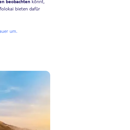
en beobachten
könnt,
Molokai bieten dafür
auer um.