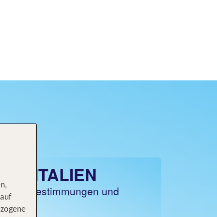
ISE ITALIEN
n,
Einreisebestimmungen und
 auf
onen
ezogene