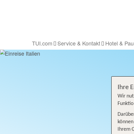
TUI.com
Service & Kontakt
Hotel & Pau
Ihre 
Wir nut
Funktio
Darüber
können 
Ihrem 