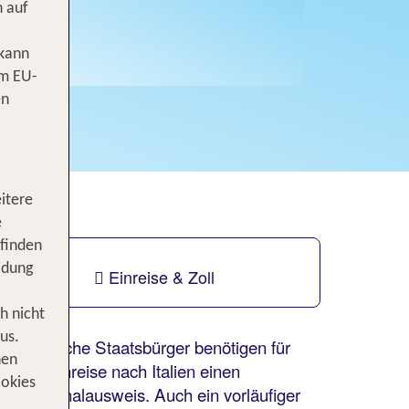
n auf
 kann
om EU-
en
itere
e
 finden
idung
Einreise & Zoll
h nicht
us.
Deutsche Staatsbürger benötigen für
nen
die Einreise nach Italien einen
ookies
Personalausweis. Auch ein vorläufiger