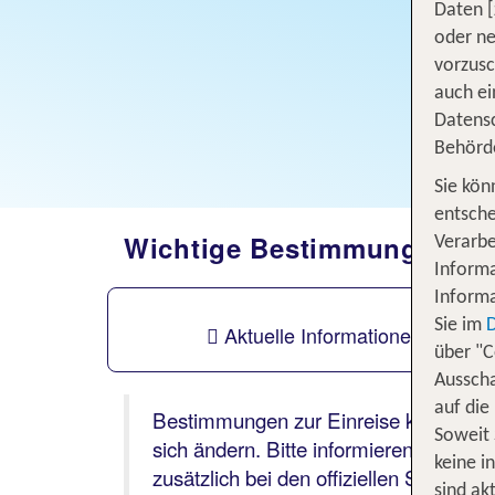
Daten [
oder ne
vorzus
auch ei
Datensc
Behörd
Sie kön
entsche
Wichtige Bestimmungen für I
Verarbe
Informa
Informa
Sie im
Aktuelle Informationen
über "C
Ausscha
auf die
Bestimmungen zur Einreise können
Soweit 
sich ändern. Bitte informieren Sie sich
keine i
zusätzlich bei den offiziellen Stellen
sind akt