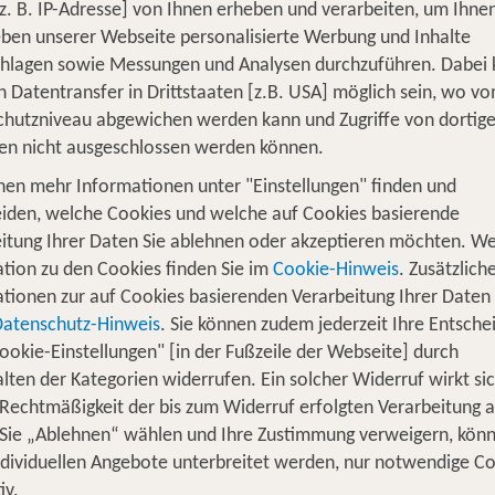
z. B. IP-Adresse] von Ihnen erheben und verarbeiten, um Ihne
ben unserer Webseite personalisierte Werbung und Inhalte
chlagen sowie Messungen und Analysen durchzuführen. Dabei
n Datentransfer in Drittstaaten [z.B. USA] möglich sein, wo v
hutzniveau abgewichen werden kann und Zugriffe von dortig
en nicht ausgeschlossen werden können.
nen mehr Informationen unter "Einstellungen" finden und
iden, welche Cookies und welche auf Cookies basierende
hre Italien Einreise
itung Ihrer Daten Sie ablehnen oder akzeptieren möchten. We
tion zu den Cookies finden Sie im
Cookie-Hinweis
. Zusätzlich
tionen zur auf Cookies basierenden Verarbeitung Ihrer Daten
Datenschutz-Hinweis
. Sie können zudem jederzeit Ihre Entsche
Natur & Klima
ookie-Einstellungen" [in der Fußzeile der Webseite] durch
lten der Kategorien widerrufen. Ein solcher Widerruf wirkt sic
 Rechtmäßigkeit der bis zum Widerruf erfolgten Verarbeitung a
Italien hat zu jeder Jahreszeit seinen
Sie „Ablehnen“ wählen und Ihre Zustimmung verweigern, kön
Charme. Je nachdem, was Sie in
ndividuellen Angebote unterbreitet werden, nur notwendige C
Ihrem Urlaub machen wollen, eignen
iv.