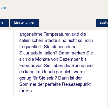
sich die verschiedenen Jahreszeiten.
Sie möchten einen Städtetrip
sum
unternehmen? Dann bieten sich die
Frühlings- und Herbstmonate an. Zu
nen
Einstellungen
Zust
diesem Zeitpunkt herrschen
angenehme Temperaturen und die
italienischen Städte sind nicht so hoch
frequentiert. Sie planen einen
Skiurlaub in Italien? Dann merken Sie
sich die Monate von Dezember bis
Februar vor. Sie lieben die Sonne und
es kann im Urlaub gar nicht warm
genug für Sie sein? Dann ist der
Sommer der perfekte Reisezeitpunkt
für Sie.