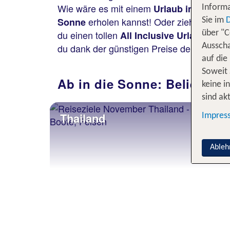
Wie wäre es mit einem
Urlaub im Novem
Informa
erholen kannst! Oder zieht es dich
Sonne
Sie im
du einen tollen
verbr
All Inclusive Urlaub
über "C
du dank der günstigen Preise der Nebens
Ausscha
auf die
Soweit 
Ab in die Sonne: Beliebte 
keine i
sind akt
Thailand
Impres
Ableh