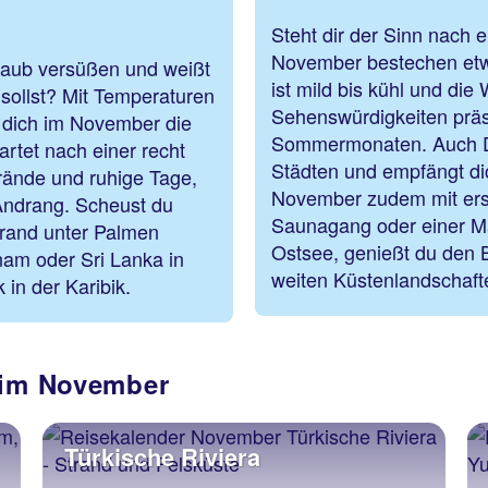
Steht dir der Sinn nach 
November bestechen etw
rlaub versüßen und weißt
ist mild bis kühl und di
 sollst? Mit Temperaturen
Sehenswürdigkeiten präse
 dich im November die
Sommermonaten. Auch De
rtet nach einer recht
Städten und empfängt di
trände und ruhige Tage,
November zudem mit ers
Andrang. Scheust du
Saunagang oder einer Ma
rand unter Palmen
Ostsee, genießt du den B
nam oder Sri Lanka in
weiten Küstenlandschafte
 in der Karibik.
e im November
Türkische Riviera