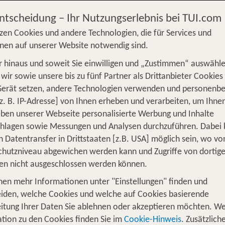
Entscheidung – Ihr Nutzungserlebnis bei TUI.com
zen Cookies und andere Technologien, die für Services und
nen auf unserer Website notwendig sind.
 hinaus und soweit Sie einwilligen und „Zustimmen“ auswähle
S
Flug
Ferienhaus
Mietwagen
Kreu
wir sowie unsere bis zu fünf Partner als Drittanbieter Cookies
Gerät setzen, andere Technologien verwenden und personenb
üge
Camper
Privattransfer
Zusatzleistun
z. B. IP-Adresse] von Ihnen erheben und verarbeiten, um Ihne
Von wo?
ben unserer Webseite personalisierte Werbung und Inhalte
Beliebig
chlagen sowie Messungen und Analysen durchzuführen. Dabei
n Datentransfer in Drittstaaten [z.B. USA] möglich sein, wo v
Wer reist mit?
hutzniveau abgewichen werden kann und Zugriffe von dortig
F
2 Erwachsene
en nicht ausgeschlossen werden können.
nen mehr Informationen unter "Einstellungen" finden und
ür den November
iden, welche Cookies und welche auf Cookies basierende
itung Ihrer Daten Sie ablehnen oder akzeptieren möchten. We
st langsam in den Winter übergeht, ist der perfekte Mo
tion zu den Cookies finden Sie im
Cookie-Hinweis
. Zusätzlich