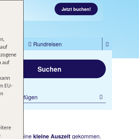
Jetzt buchen!
n,
zfahrten
Rundreisen
 auf
ezogene
gen
n auf
Suchen
 kann
om EU-
en
ilter hinzufügen
itere
ment für eine
gekommen.
kleine Auszeit
e