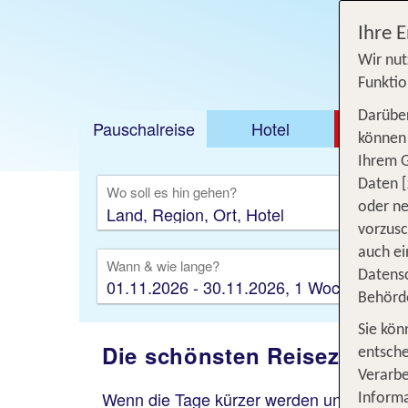
Ihre 
Wir nut
Funktio
Darüber
Pauschalreise
Hotel
DEAL
können 
Ihrem 
Ausfl
Daten [
Wo soll es hin gehen?
oder ne
vorzus
auch ei
Wann & wie lange?
Datensc
01.11.2026 - 30.11.2026, 1 Woche
Behörd
Sie kön
Die schönsten Reiseziele f
entsche
Verarbe
Wenn die Tage kürzer werden und der Herb
Informa