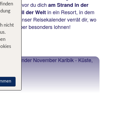
ugzeit, bevor du dich
am Strand in der
 finden
in ein Resort, in dem
schen Teil der Welt
idung
bereit. Unser Reisekalender verrät dir, wo
h im November besonders lohnen!
h nicht
us.
nen
ookies
Karibik
immen