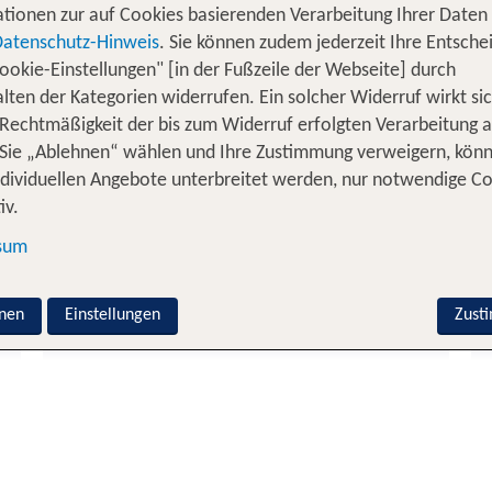
, in dem es warm ist? Oft genügt schon eine kurze Fl
ber
tionen zur auf Cookies basierenden Verarbeitung Ihrer Daten
 in ein
oder in den
Wellnesshotel in Deutschland
exoti
Datenschutz-Hinweis
. Sie können zudem jederzeit Ihre Entsche
ingst? Der November hält als Reisemonat viele Optionen 
ookie-Einstellungen" [in der Fußzeile der Webseite] durch
aison kräftig sparen kannst und welche Reiseziele sic
lten der Kategorien widerrufen. Ein solcher Widerruf wirkt sic
 Rechtmäßigkeit der bis zum Widerruf erfolgten Verarbeitung a
Sie „Ablehnen“ wählen und Ihre Zustimmung verweigern, kön
Reiseziele im November
ndividuellen Angebote unterbreitet werden, nur notwendige C
iv.
Kapverden
sum
nen
Einstellungen
Zust