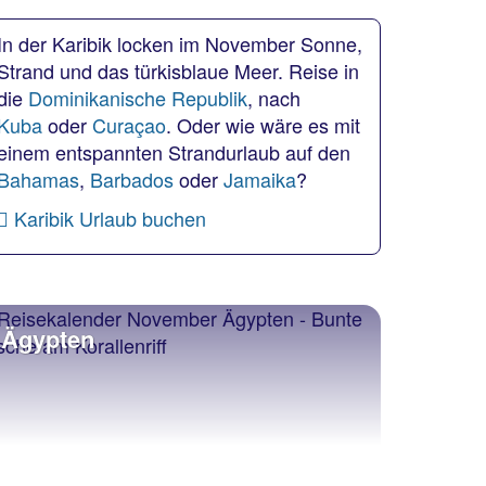
In der Karibik locken im November Sonne,
Strand und das türkisblaue Meer. Reise in
die
Dominikanische Republik
, nach
Kuba
oder
Curaçao
. Oder wie wäre es mit
einem entspannten Strandurlaub auf den
Bahamas
,
Barbados
oder
Jamaika
?
Karibik Urlaub buchen
Ägypten