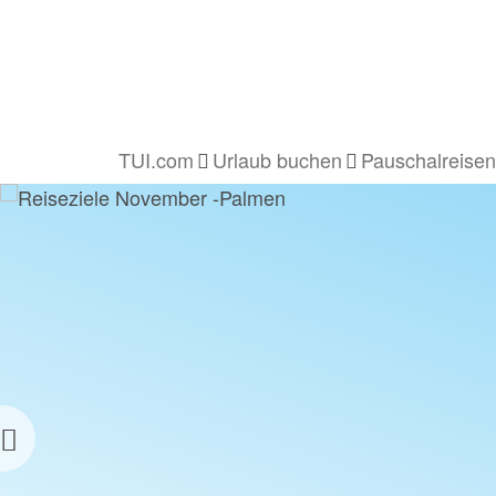
All Inclusive buchen
Wellnessurlaub buch
TUI.com
Urlaub buchen
Pauschalreisen
Previous