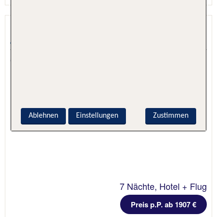
Papagayo Beach Resort
Jan Thiel, Curacao & Aruba & Bonaire, Curacao
5.9 - 100 % Weiterempfehlung
Ablehnen
Einstellungen
Zustimmen
7 Nächte, Hotel + Flug
Preis p.P. ab 1907 €