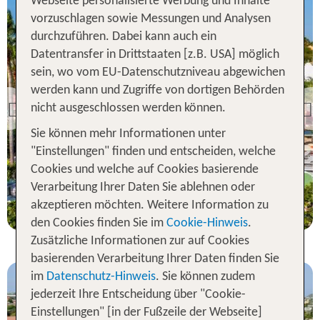
Webseite personalisierte Werbung und Inhalte
vorzuschlagen sowie Messungen und Analysen
durchzuführen. Dabei kann auch ein
Datentransfer in Drittstaaten [z.B. USA] möglich
Curacao
sein, wo vom EU-Datenschutzniveau abgewichen
TUI TIME TO SMILE
Chocogo Dive & Beach
werden kann und Zugriffe von dortigen Behörden
Resort Curacao
nicht ausgeschlossen werden können.
Previous
79 % Weiterempfehlung
Sie können mehr Informationen unter
"Einstellungen" finden und entscheiden, welche
statt
Cookies und welche auf Cookies basierende
7 Nächte, Ü, St
1461 €
Verarbeitung Ihrer Daten Sie ablehnen oder
p.P. ab 1388 €
akzeptieren möchten. Weitere Information zu
den Cookies finden Sie im
Cookie-Hinweis
.
Zusätzliche Informationen zur auf Cookies
basierenden Verarbeitung Ihrer Daten finden Sie
im
Datenschutz-Hinweis
. Sie können zudem
jederzeit Ihre Entscheidung über "Cookie-
Einstellungen" [in der Fußzeile der Webseite]