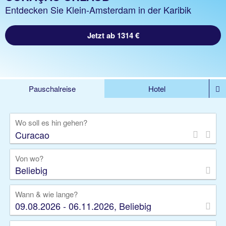
Entdecken Sie Klein-Amsterdam in der Karibik
Jetzt ab 1314 €
Pauschalreise
Hotel
DEALS
Flug
Ferienhaus
Mietwagen
Wo soll es hin gehen?
Kreuzfahrten
Rundreisen
Ausflüge
Camper
Privattransfer
Zusatzleistungen
Von wo?
Beliebig
Wann & wie lange?
09.08.2026 - 06.11.2026, Beliebig