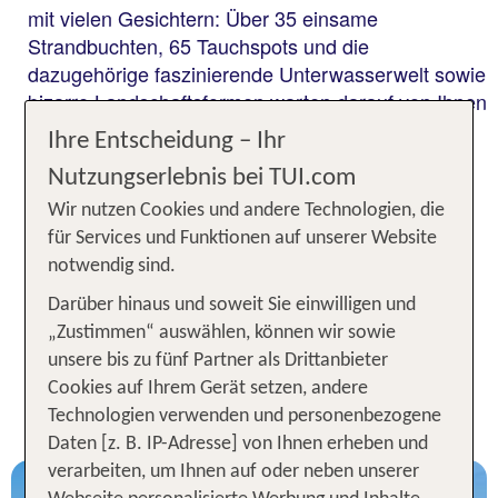
mit vielen Gesichtern: Über 35 einsame
Strandbuchten, 65 Tauchspots und die
dazugehörige faszinierende Unterwasserwelt sowie
bizarre Landschaftsformen warten darauf von Ihnen
entdeckt zu werden. Wir empfehlen einen Besuch
Ihre Entscheidung – Ihr
der Hauptstadt Willemstad, die mit ihrer
Nutzungserlebnis bei TUI.com
farbenfrohen holländischen Kolonialarchitektur
besticht und seit 1997 zum UNSECO-
Wir nutzen Cookies und andere Technologien, die
Weltkulturerbe gehört.
für Services und Funktionen auf unserer Website
notwendig sind.
Darüber hinaus und soweit Sie einwilligen und
NEU & BELIEBT: DIE
„Zustimmen“ auswählen, können wir sowie
AKTUELLSTEN
unsere bis zu fünf Partner als Drittanbieter
URLAUBSANGEBOTE FÜR
Cookies auf Ihrem Gerät setzen, andere
CURACAO
Technologien verwenden und personenbezogene
Daten [z. B. IP-Adresse] von Ihnen erheben und
verarbeiten, um Ihnen auf oder neben unserer