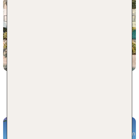
Curacao
The Kontiki Curacao
Beach Resort
Previous
89 % Weiterempfehlung
1 Nächte, Ü, DZ
p.P. ab 1283 €
Inspiration aus dem TUI Blog für
Ihren Curacao Urlaub
Curacao Sehenswürdigkeiten
Top 10 Highlights für deinen Urlaub auf der Antillen