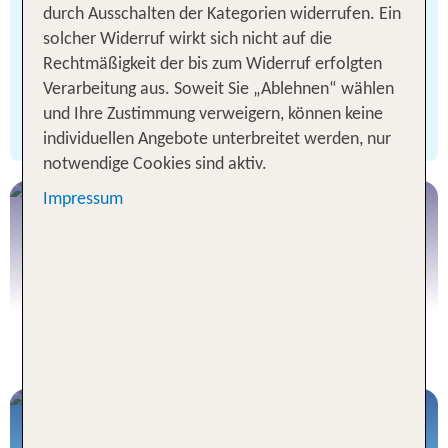
Ziplining. Es gibt so viele Möglichkeiten auf der
durch Ausschalten der Kategorien widerrufen. Ein
Reise durch dieses bemerkenswerte Land, dass
solcher Widerruf wirkt sich nicht auf die
für jeden Geschmack etwas dabei ist. Für mich
Rechtmäßigkeit der bis zum Widerruf erfolgten
persönlich war der Moment puren Urlaubgefühls
Verarbeitung aus. Soweit Sie „Ablehnen“ wählen
ein Hinweisschild auf herabfallende Kokosnüsse.
und Ihre Zustimmung verweigern, können keine
Pura Vida!
#dontstopdreaming
individuellen Angebote unterbreitet werden, nur
notwendige Cookies sind aktiv.
Impressum
Costa Rica
MEHR