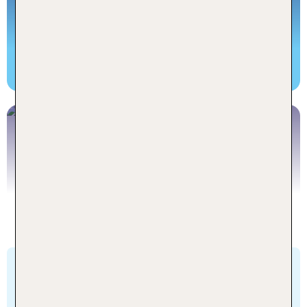
ERFAHREN
WELCOME
BACK
Föhr
Deutschland, Nicole