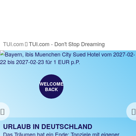
TUI.com
TUI.com - Don't Stop Dreaming
TUI VIDEOCALL BACKGROUNDS
Perfekt für's Homeoffice! Holen Sie sich TUI
Urlaubsfeeling nach Hause
WELCOME
Zum Download
BACK
Previous
URLAUB IN DEUTSCHLAND
Das Träumen hat ein Ende: Topziele mit eigener