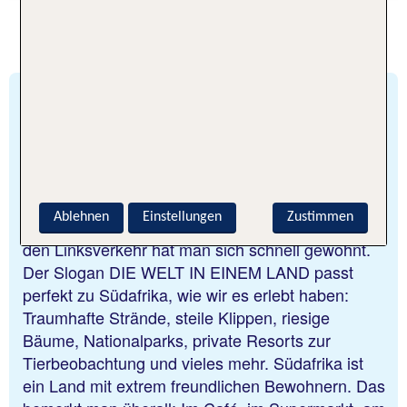
Südafrika, Michael
Insgesamt 21 Tage waren wir mit dem Mietwagen
entlang der Garden Route unterwegs. Autofahren
in Südafrika fanden wir ziemlich einfach. Außer in
Ablehnen
Einstellungen
Zustimmen
Kapstadt sind die Straßen ziemlich leer und an
den Linksverkehr hat man sich schnell gewöhnt.
Der Slogan DIE WELT IN EINEM LAND passt
perfekt zu Südafrika, wie wir es erlebt haben:
Traumhafte Strände, steile Klippen, riesige
Bäume, Nationalparks, private Resorts zur
Tierbeobachtung und vieles mehr. Südafrika ist
ein Land mit extrem freundlichen Bewohnern. Das