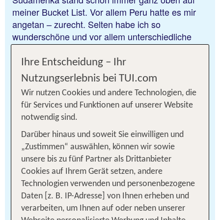
meiner Bucket List. Vor allem Peru hatte es mir
angetan – zurecht. Selten habe ich so
wunderschöne und vor allem unterschiedliche
Landschaften auf einem Fleck gesehen.
Dschungel, Berge, Städte und Meer – all das ist in
Ihre Entscheidung – Ihr
diesem einen Land vereint. Auf meiner
Nutzungserlebnis bei TUI.com
fünfwöchigen Südamerika Tour durch Bolivien,
Wir nutzen Cookies und andere Technologien, die
Argentinien, Chile und Peru mit GoXplore habe ich
für Services und Funktionen auf unserer Website
mich in diesen Kontinent verliebt. Die Menschen
notwendig sind.
sind alle sehr hilfsbereit und freundlich. Egal aus
welchen Verhältnissen sie kommen, sie haben
Darüber hinaus und soweit Sie einwilligen und
immer ein Lächeln auf den Lippen. Mein Highlight
„Zustimmen“ auswählen, können wir sowie
war definitiv der Ausflug zum Machu Picchu. Noch
unsere bis zu fünf Partner als Drittanbieter
im Dunkeln sind wir los, um die ersten zu sein.
Cookies auf Ihrem Gerät setzen, andere
Das frühe Aufstehen hat sich gelohnt. Gar
Technologien verwenden und personenbezogene
mystisch sieht es aus, wenn sich der Nebel von
Daten [z. B. IP-Adresse] von Ihnen erheben und
dieser alten Stadt verzieht – Magie pur!
verarbeiten, um Ihnen auf oder neben unserer