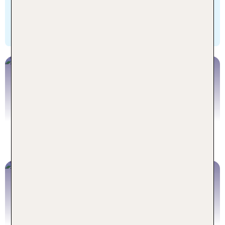
auf die Plattform mit Blick auf das Meer.
Spätestens beim ROBcarpet Abend wissen wir,
wir kommen wieder.
#dontstopdreaming
WELCOME
Griechenland
BACK
Südafrika