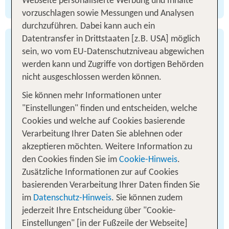
#dontstopdreaming
Webseite personalisierte Werbung und Inhalte
vorzuschlagen sowie Messungen und Analysen
durchzuführen. Dabei kann auch ein
Datentransfer in Drittstaaten [z.B. USA] möglich
Costa Rica, Christiane
sein, wo vom EU-Datenschutzniveau abgewichen
werden kann und Zugriffe von dortigen Behörden
Costa Rica – nur 51.000 Quadratkilometer und
nicht ausgeschlossen werden können.
damit ungefähr so groß wie Niedersachsen.
Sie können mehr Informationen unter
Eingebettet zwischen dem pazifischen- und dem
"Einstellungen" finden und entscheiden, welche
karibischen Meer. In der Mitte des Landes sind es
Cookies und welche auf Cookies basierende
gerade mal 160 km bis zu beiden Ozeanen und
Verarbeitung Ihrer Daten Sie ablehnen oder
damit fällt es einem schwer zu entscheiden in
akzeptieren möchten. Weitere Information zu
welche Richtung man fahren soll – zum Glück
den Cookies finden Sie im
Cookie-Hinweis
.
kann man ja einfach beiden Meeren einen Besuch
Zusätzliche Informationen zur auf Cookies
abstatten. Costa Rica bietet eigentlich alles
basierenden Verarbeitung Ihrer Daten finden Sie
zwischen totaler Erholung am Strand, über
im
Datenschutz-Hinweis
. Sie können zudem
Wanderungen zum Vulkan Arenal oder den
jederzeit Ihre Entscheidung über "Cookie-
Nebelwäldern bis zum Abenteuer beim Surfen und
Einstellungen" [in der Fußzeile der Webseite]