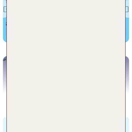
liegt der Tharandter Wald. Wir lieben das satte
grüne Moos, die Stille und die zauberhafte
Previous
Stimmung. Hier spielen unsere Kinder Elfen.
#dontstopdreaming
Comer See
WELCOME
BACK
Italien, Petra