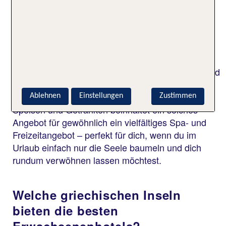
Gibt es All Inclusive Angebote in
Erwachsenenhotels in
Griechenland?
Ja, wenn du ein Erwachsenenhotel in Griechenland
mit All Inclusive Option suchst, wirst du garantiert
fündig. Neben einer umfassenden Verpflegung mit
Ablehnen
Einstellungen
Zustimmen
Speisen und Getränken beinhaltet ein solches
Angebot für gewöhnlich ein vielfältiges Spa- und
Freizeitangebot – perfekt für dich, wenn du im
Urlaub einfach nur die Seele baumeln und dich
rundum verwöhnen lassen möchtest.
Welche griechischen Inseln
bieten die besten