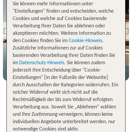
Sie können mehr Informationen unter
"Einstellungen" finden und entscheiden, welche
Rhodos
Cookies und welche auf Cookies basierende
Esperos Village Blue &
Verarbeitung Ihrer Daten Sie ablehnen oder
Spa - Adults Only
Previous
akzeptieren möchten. Weitere Information zu
98 % Weiterempfehlung
den Cookies finden Sie im
Cookie-Hinweis
.
Zusätzliche Informationen zur auf Cookies
statt
basierenden Verarbeitung Ihrer Daten finden Sie
7 Nächte, HP, DZ
1968 €
im
Datenschutz-Hinweis
. Sie können zudem
p.P. ab 1700 €
jederzeit Ihre Entscheidung über "Cookie-
Einstellungen" [in der Fußzeile der Webseite]
durch Ausschalten der Kategorien widerrufen. Ein
solcher Widerruf wirkt sich nicht auf die
Rechtmäßigkeit der bis zum Widerruf erfolgten
Erholung pur in deinem
Verarbeitung aus. Soweit Sie „Ablehnen“ wählen
Erwachsenenhotel in
und Ihre Zustimmung verweigern, können keine
Griechenland
individuellen Angebote unterbreitet werden, nur
notwendige Cookies sind aktiv.