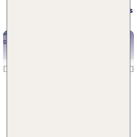
Inspiration aus dem TUI
Reiseblog für Erwachsenenhotels
in Griechenland
 Strände
Unsere TOP 10 G
Sehenswürdigkei
Previous
rände Griechenland Artikel
Zum TOP 10 S
Häufige Fragen zu
Erwachsenenhotels in