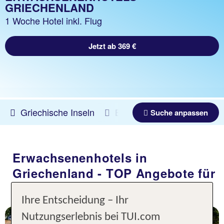
GRIECHENLAND
1 Woche Hotel inkl. Flug
Jetzt ab 369 €
Griechische Inseln
Beliebig
08.08.2026 -
Suche anpassen
Mykonos
Alkistis
99 % Weiterempfehl
Erwachsenenhotels in
Griechenland - TOP Angebote für
7 Nächte, ÜF, XX
1 Woche inkl. Flug
p.P. ab 690 €
Ihre Entscheidung – Ihr
Nutzungserlebnis bei TUI.com