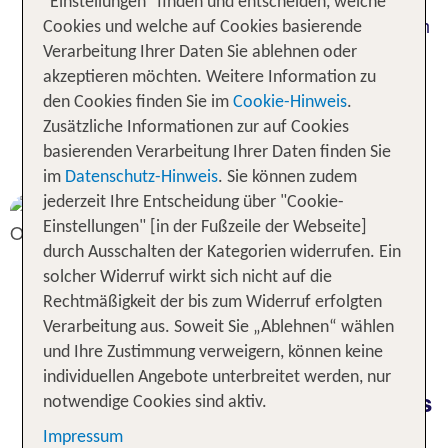
"Einstellungen" finden und entscheiden, welche
Marathon (ca. 42 Kilometer). Die Route führt durch
Cookies und welche auf Cookies basierende
die historische Altstadt Palmas und bietet eine
Verarbeitung Ihrer Daten Sie ablehnen oder
traumhafte Kulisse. Tickets sowie die passenden
akzeptieren möchten. Weitere Information zu
Hotels und Pauschalreisen gibt's bei TUI.
den Cookies finden Sie im
Cookie-Hinweis
.
Zusätzliche Informationen zur auf Cookies
Zu den Tickets für den TUI Palma Marathon
basierenden Verarbeitung Ihrer Daten finden Sie
Mallorca 2026
im
Datenschutz-Hinweis
. Sie können zudem
jederzeit Ihre Entscheidung über "Cookie-
Einstellungen" [in der Fußzeile der Webseite]
durch Ausschalten der Kategorien widerrufen. Ein
solcher Widerruf wirkt sich nicht auf die
Rechtmäßigkeit der bis zum Widerruf erfolgten
Verarbeitung aus. Soweit Sie „Ablehnen“ wählen
und Ihre Zustimmung verweigern, können keine
individuellen Angebote unterbreitet werden, nur
Entdecke Palma de Mallorca - das
notwendige Cookies sind aktiv.
Herzstück der Trauminsel
Impressum