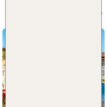
Aktionshotels inkl. Flug in Palma
de Mallorca
Mallorca
Grupotel Playa de Palma
Suites Spa
Previous
98 % Weiterempfehlung
statt
4 Nächte, ÜF, JS
831 €
p.P. ab 575 €