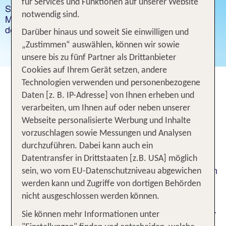
für Services und Funktionen auf unserer Website
Sun, Fun, Run: Lauf mit beim großen TUI Palma
notwendig sind.
Marathon Mallorca am 18. Oktober und sichere dir
dein Startticket zum Vorzugspreis.
Darüber hinaus und soweit Sie einwilligen und
„Zustimmen“ auswählen, können wir sowie
unsere bis zu fünf Partner als Drittanbieter
Cookies auf Ihrem Gerät setzen, andere
Technologien verwenden und personenbezogene
Daten [z. B. IP-Adresse] von Ihnen erheben und
Sun, Fun, Run: TUI Palma
verarbeiten, um Ihnen auf oder neben unserer
Marathon Mallorca am 18.
Webseite personalisierte Werbung und Inhalte
Oktober 2026
vorzuschlagen sowie Messungen und Analysen
durchzuführen. Dabei kann auch ein
Schnür deine Laufschuhe und freu dich auf DAS
Datentransfer in Drittstaaten [z.B. USA] möglich
Lauf-Event auf der Trauminsel Mallorca. Im Herzen
sein, wo vom EU-Datenschutzniveau abgewichen
der mallorquinischen Hauptstadt findet 2026 zum
werden kann und Zugriffe von dortigen Behörden
22. Mal der Palma Marathon Mallorca statt.
nicht ausgeschlossen werden können.
Antreten kannst du in den Kategorien 10 Kilometer
Sie können mehr Informationen unter
Lauf, Halbmarathon (ca. 21 Kilometer) oder