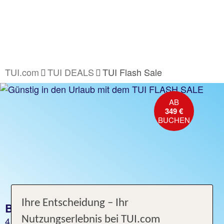
TUI.com
TUI DEALS
TUI Flash Sale
AB
349 €
BUCHEN
Ihre Entscheidung – Ihr
BALEAREN BESTSELLER
Nutzungserlebnis bei TUI.com
4 Nächte schon ab 349 € p. P.* buchen