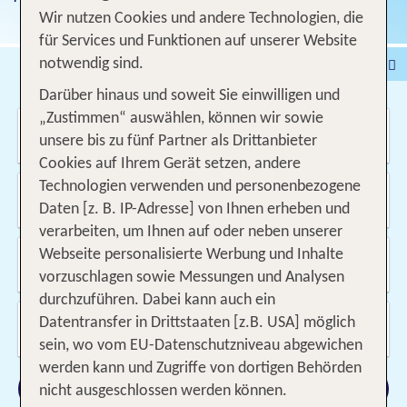
Wir nutzen Cookies und andere Technologien, die
für Services und Funktionen auf unserer Website
Pauschalreise
Hotel
notwendig sind.
DEALS
Flug
Ferienhaus
Mietwagen
Darüber hinaus und soweit Sie einwilligen und
„Zustimmen“ auswählen, können wir sowie
Wo soll es hin gehen?
Kreuzfahrten
Rundreisen
Ausflüge
Camper
unsere bis zu fünf Partner als Drittanbieter
Privattransfer
Zusatzleistungen
Cookies auf Ihrem Gerät setzen, andere
Technologien verwenden und personenbezogene
Von wo?
Beliebig
Daten [z. B. IP-Adresse] von Ihnen erheben und
verarbeiten, um Ihnen auf oder neben unserer
Wann & wie lange?
Webseite personalisierte Werbung und Inhalte
10.08.2026 - 12.09.2026, 1 Woche
vorzuschlagen sowie Messungen und Analysen
durchzuführen. Dabei kann auch ein
Wer reist mit?
Datentransfer in Drittstaaten [z.B. USA] möglich
2 Erwachsene
sein, wo vom EU-Datenschutzniveau abgewichen
werden kann und Zugriffe von dortigen Behörden
Suchen
nicht ausgeschlossen werden können.