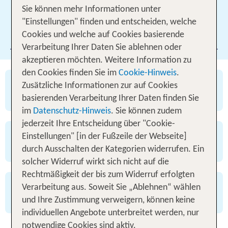
Sie können mehr Informationen unter
"Einstellungen" finden und entscheiden, welche
Cookies und welche auf Cookies basierende
Filter hinzufügen
Verarbeitung Ihrer Daten Sie ablehnen oder
akzeptieren möchten. Weitere Information zu
den Cookies finden Sie im
Cookie-Hinweis
.
✅ viele Angebote mit Flex Tarif buchbar
Zusätzliche Informationen zur auf Cookies
✅ 3 Tage kostenfrei stornieren
basierenden Verarbeitung Ihrer Daten finden Sie
im
Datenschutz-Hinweis
. Sie können zudem
jederzeit Ihre Entscheidung über "Cookie-
✅ TUI Bestpreisgarantie
Einstellungen" [in der Fußzeile der Webseite]
✅ attraktives Preis-Leistungs-Verhältnis
durch Ausschalten der Kategorien widerrufen. Ein
solcher Widerruf wirkt sich nicht auf die
Rechtmäßigkeit der bis zum Widerruf erfolgten
✅ 24/7 Service
Verarbeitung aus. Soweit Sie „Ablehnen“ wählen
✅ bewährte TUI Qualität
und Ihre Zustimmung verweigern, können keine
individuellen Angebote unterbreitet werden, nur
notwendige Cookies sind aktiv.