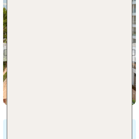
Mallorca
Hipotels Bahia Cala Millor
Previous
98 % Weiterempfehlung
statt
4 Nächte, ÜF, DZ
475 €
p.P. ab 469 €
Gilt
*Aktionsbedingungen Flash Sale Balearen:
für ausgewählte Flugpauschalreisen ab 4 Nächten