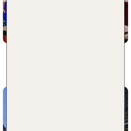
78 % Weiterempfehlung
7 Nächte, Ü, XX
p.P. ab 1305 €
Die beliebtesten Gay Hotels in
New York - 1 Woche inkl. Flug
New York