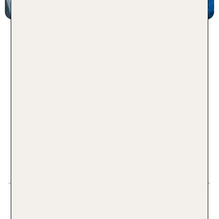
TUI LGBTQIA+ Travel Ranking:
Top 50 Städte in Europa
Auch im Jahr 2026 bietet unser umfassendes
Ranking aus dem Vorjahr (Erhebung 2025) eine
hervorragende Orientierung für deine
Reiseplanung.