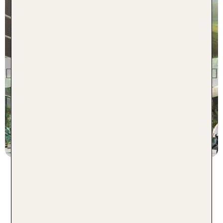
Kalifornien
1 Hotel West Hollywood
Previous
100 % Weiterempfehlung
7 Nächte, Ü, XX
p.P. ab 1777 €
Weitere beliebte Gay Hotels in
den USA - 1 Woche im Hotel