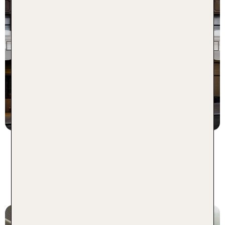
Kalifornien
Hotel Zeppelin San
Francisco
Previous
15 % Weiterempfehlung
7 Nächte, Ü, XX
p.P. ab 576 €
Die beliebtesten Gay Hotels in
Los Angeles - 1 Woche im Hotel