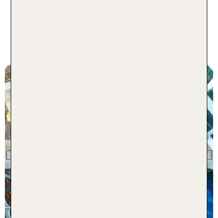
Die beliebtesten Gay Hotels in
Thailand - 1 Woche inkl. Flug
Phuket und
Umgebung
The KEE Resort Spa
Previous
100 % Weiterempfehlung
statt
7 Nächte, ÜF, DZ
976 €
p.P. ab 969 €