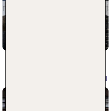
New York Hilton Midtown
Previous
91 % Weiterempfehlung
7 Nächte, Ü, XX
p.P. ab 1456 €
Die beliebtesten Gay Hotels in
San Francisco - 1 Woche im Hotel