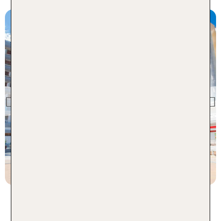
Gran Canaria
HL Suite Hotel Playa Del
Ingles
Previous
91 % Weiterempfehlung
statt
7 Nächte, HP, DZ
1100 €
p.P. ab 880 €