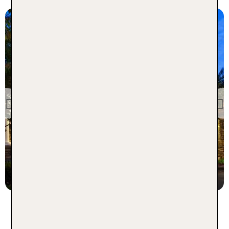
North Carolina
Crowne Plaza Asheville
Previous
96 % Weiterempfehlung
7 Nächte, Ü, XX
p.P. ab 425 €