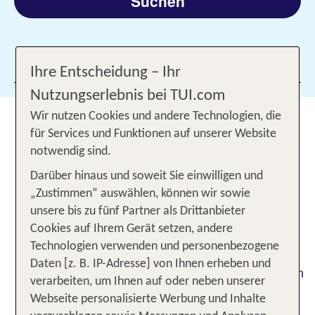
Suchen
Filter hinzufügen
Ihre Entscheidung – Ihr
Nutzungserlebnis bei TUI.com
Wir nutzen Cookies und andere Technologien, die
Wo Vielfalt zu Hause ist: Die
für Services und Funktionen auf unserer Website
schönsten Destinationen für
notwendig sind.
deinen Gay Urlaub
Darüber hinaus und soweit Sie einwilligen und
„Zustimmen“ auswählen, können wir sowie
Gleichgeschlechtliche Paare genießen mit TUI
unsere bis zu fünf Partner als Drittanbieter
: TUI bietet eine große
traumhaften Urlaub
Cookies auf Ihrem Gerät setzen, andere
Auswahl an
an. Ob du dich
gay-friendly Hotels
Technologien verwenden und personenbezogene
nach Sonne, Strand und Zweisamkeit sehnst, mit
Daten [z. B. IP-Adresse] von Ihnen erheben und
anderen Mitgliedern der queeren Community feiern
verarbeiten, um Ihnen auf oder neben unserer
willst oder einfach du selbst sein möchtest – eine
Webseite personalisierte Werbung und Inhalte
Gay Reise mit TUI verspricht dir genau den