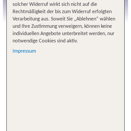
solcher Widerruf wirkt sich nicht auf die
Rechtmäßigkeit der bis zum Widerruf erfolgten
Verarbeitung aus. Soweit Sie „Ablehnen“ wählen
und Ihre Zustimmung verweigern, können keine
Feiere den CSD Berlin 2026 gemeinsam mit TUI
individuellen Angebote unterbreitet werden, nur
und sei hautnah dabei. Das exklusive CSD Paket
notwendige Cookies sind aktiv.
beinhaltet eine Übernachtung im RIU Plaza Berlin,
Impressum
Frühstück und zwei Plätze auf dem TUI Truck.
Der Paketpreis im Doppelzimmer inklusive
Frühstück beträgt 145 Euro.
Die
erfolgt ausschließlich über das TUI
Buchung
Gruppen-Team.
tgs-gruppen@tui.de
Per E-Mail:
040 – 72 41 61 80
Telefonisch:
Bitte beachte, dass es sich um eine verbindliche
Festbuchung handelt. Eine Stornierung ist