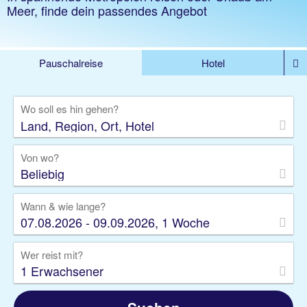
Meer, finde dein passendes Angebot
Pauschalreise
Hotel
DEALS
Flug
Ferienhaus
Mietwagen
Wo soll es hin gehen?
Kreuzfahrten
Rundreisen
Ausflüge
Camper
Privattransfer
Zusatzleistungen
Von wo?
Beliebig
Wann & wie lange?
07.08.2026 - 09.09.2026, 1 Woche
Wer reist mit?
1 Erwachsener