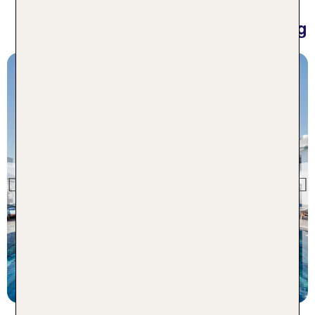
Die beliebtesten Gay Hotels in
Griechenland - 1 Woche inkl. Flug
Mykonos
Myconian Kyma
Previous
100 % Weiterempfehlung
statt
7 Nächte, ÜF, XX
975 €
p.P. ab 954 €