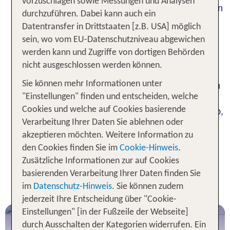
vorzuschlagen sowie Messungen und Analysen
Freiraum, den du dir für deinen Urlaub wünschst. In
durchzuführen. Dabei kann auch ein
den
wie
europäischen LGBTQIA+-Hotspots
Datentransfer in Drittstaaten [z.B. USA] möglich
Mykonos, Gran Canaria oder Sitges erwarten dich
sein, wo vom EU-Datenschutzniveau abgewichen
eine offene Atmosphäre und ein pulsierendes
werden kann und Zugriffe von dortigen Behörden
Nachtleben, das queere Partygänger aus der
nicht ausgeschlossen werden können.
ganzen Welt anzieht. Du magst es ruhiger? Dann
findest du mit den Adults Only Resorts auf Ibiza, in
Sie können mehr Informationen unter
Thailand oder an der Algarve entspannte
"Einstellungen" finden und entscheiden, welche
Rückzugsorte mit Stil. Ob romantischer Paarurlaub,
Cookies und welche auf Cookies basierende
Partytrip oder bewusste Wellness-Auszeit: Dein
Verarbeitung Ihrer Daten Sie ablehnen oder
Gay Urlaub mit TUI ist so vielseitig wie du selbst.
akzeptieren möchten. Weitere Information zu
Entdecke sorgfältig ausgewählte Reiseziele und
den Cookies finden Sie im
Cookie-Hinweis
.
Hotels, die mit höchstem Komfort glänzen und ein
Zusätzliche Informationen zur auf Cookies
geschütztes, weltoffenes Umfeld für queere
basierenden Verarbeitung Ihrer Daten finden Sie
Reisende bieten.
im
Datenschutz-Hinweis
. Sie können zudem
jederzeit Ihre Entscheidung über "Cookie-
Einstellungen" [in der Fußzeile der Webseite]
CSD Berlin 2026 mit TUI erleben
durch Ausschalten der Kategorien widerrufen. Ein