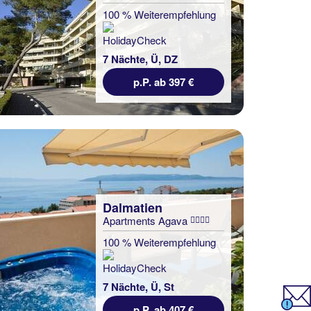
100 % Weiterempfehlung
7 Nächte, Ü, DZ
p.P. ab 397 €
Dalmatien
Apartments Agava
100 % Weiterempfehlung
7 Nächte, Ü, St
p.P. ab 407 €