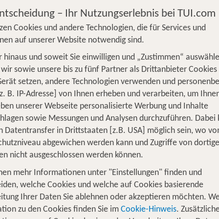
Entscheidung – Ihr Nutzungserlebnis bei TUI.com
zen Cookies und andere Technologien, die für Services und
nen auf unserer Website notwendig sind.
 hinaus und soweit Sie einwilligen und „Zustimmen“ auswähle
S
Flug
Ferienhaus
Mietwagen
Kreu
wir sowie unsere bis zu fünf Partner als Drittanbieter Cookies
Gerät setzen, andere Technologien verwenden und personenb
üge
Camper
Privattransfer
Zusatzleistun
z. B. IP-Adresse] von Ihnen erheben und verarbeiten, um Ihne
ben unserer Webseite personalisierte Werbung und Inhalte
Dalmatien
Flug hinzufügen
chlagen sowie Messungen und Analysen durchzuführen. Dabei
Hotel Aria
n Datentransfer in Drittstaaten [z.B. USA] möglich sein, wo v
100 % Weiterempfehlung
Wer reist mit?
hutzniveau abgewichen werden kann und Zugriffe von dortig
F
2 Erwachsene
en nicht ausgeschlossen werden können.
7 Nächte, ÜF, DZ
nen mehr Informationen unter "Einstellungen" finden und
p.P. ab 375 €
iden, welche Cookies und welche auf Cookies basierende
für 1 Woche Dalmatien
itung Ihrer Daten Sie ablehnen oder akzeptieren möchten. We
tion zu den Cookies finden Sie im
Cookie-Hinweis
. Zusätzlich