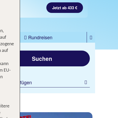
Jetzt ab 433 €
n,
zfahrten
Rundreisen
 auf
ezogene
gen
n auf
Suchen
 kann
om EU-
en
ilter hinzufügen
itere
e