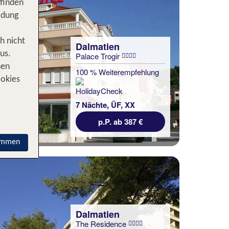
 finden
idung
h nicht
Dalmatien
us.
Palace Trogir
nen
100 % Weiterempfehlung
ookies
7 Nächte, ÜF, XX
p.P. ab 387 €
immen
Dalmatien
The Residence