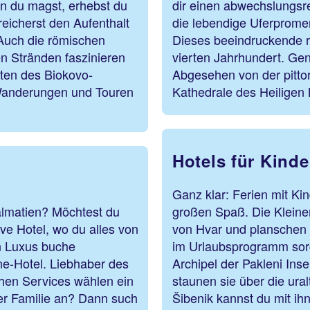
n du magst, erhebst du
dir einen abwechslungsr
eicherst den Aufenthalt
die lebendige Uferprome
Auch die römischen
Dieses beeindruckende
n Stränden faszinieren
vierten Jahrhundert. Gen
ften des Biokovo-
Abgesehen von der pittor
e Wanderungen und Touren
Kathedrale des Heilige
Hotels für Kinde
Ganz klar: Ferien mit Ki
almatien? Möchtest du
großen Spaß. Die Kleinen
ive Hotel, wo du alles von
von Hvar und planschen 
en Luxus buche
im Urlaubsprogramm sor
ne-Hotel. Liebhaber des
Archipel der Pakleni Inse
chen Services wählen ein
staunen sie über die ura
der Familie an? Dann such
Šibenik kannst du mit i