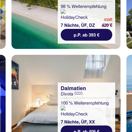
98 % Weiterempfehlung
statt
7 Nächte, ÜF, DZ
420 €
p.P. ab 393 €
Dalmatien
Divota
100 % Weiterempfehlung
7 Nächte, ÜF, XX
p.P. ab 406 €