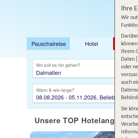
Ihre 
Wir nut
Funktio
Darüber
Pauschalreise
Hotel
DEAL
können 
Ihrem 
Ausfl
Daten [
Wo soll es hin gehen?
oder ne
vorzus
auch ei
Wann & wie lange?
Datensc
08.08.2026 - 05.11.2026, Beliebig
Behörd
Sie kön
entsche
Unsere TOP Hotelangebote 
Verarbe
Informa