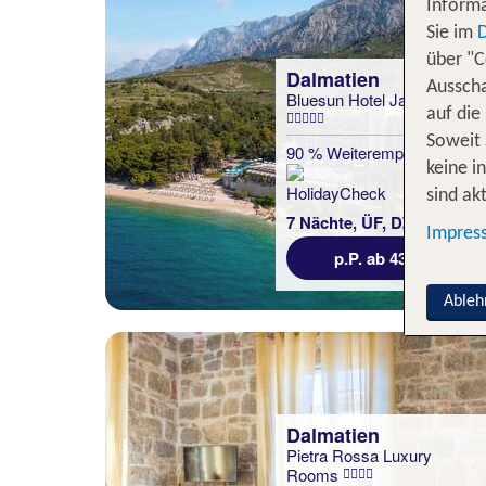
Informa
Sie im
über "C
Dalmatien
Ausscha
Bluesun Hotel Jadran
auf die
Soweit 
90 % Weiterempfehlung
keine i
sind akt
statt
7 Nächte, ÜF, DZ
495 €
Impres
p.P. ab 433 €
Ableh
Dalmatien
Pietra Rossa Luxury
Rooms