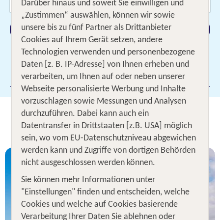
2 Erwachsene
Darüber hinaus und soweit Sie einwilligen und
„Zustimmen“ auswählen, können wir sowie
Suchen
unsere bis zu fünf Partner als Drittanbieter
Cookies auf Ihrem Gerät setzen, andere
Technologien verwenden und personenbezogene
Daten [z. B. IP-Adresse] von Ihnen erheben und
Filter hinzufügen
verarbeiten, um Ihnen auf oder neben unserer
Webseite personalisierte Werbung und Inhalte
vorzuschlagen sowie Messungen und Analysen
Unsere TOP Hotelangebote für 1
durchzuführen. Dabei kann auch ein
Woche Marokko
Datentransfer in Drittstaaten [z.B. USA] möglich
sein, wo vom EU-Datenschutzniveau abgewichen
werden kann und Zugriffe von dortigen Behörden
nicht ausgeschlossen werden können.
Sie können mehr Informationen unter
"Einstellungen" finden und entscheiden, welche
Cookies und welche auf Cookies basierende
Marokko
Verarbeitung Ihrer Daten Sie ablehnen oder