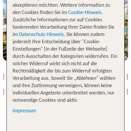
Hotel Riu Palace Tikida
akzeptieren möchten. Weitere Information zu
Agadir
Marokko
den Cookies finden Sie im
Cookie-Hinweis
.
Previous
Petit Palace Suites Hotel
95 % Weiterempfehlung
Zusätzliche Informationen zur auf Cookies
basierenden Verarbeitung Ihrer Daten finden Sie
Marokko
100 % Weiterempfehlung
im
Datenschutz-Hinweis
. Sie können zudem
Tasgua Yan
7 Nächte, AI, XX
jederzeit Ihre Entscheidung über "Cookie-
100 % Weiterempfehlung
p.P. ab 724 €
Einstellungen" [in der Fußzeile der Webseite]
7 Nächte, ÜF, Su
durch Ausschalten der Kategorien widerrufen. Ein
p.P. ab 485 €
7 Nächte, ÜF, XX
solcher Widerruf wirkt sich nicht auf die
Rechtmäßigkeit der bis zum Widerruf erfolgten
p.P. ab 331 €
Previous
Verarbeitung aus. Soweit Sie „Ablehnen“ wählen
und Ihre Zustimmung verweigern, können keine
Previous
individuellen Angebote unterbreitet werden, nur
notwendige Cookies sind aktiv.
Impressum
Hotels in Marokko: entdecke die
Perle Nordafrikas