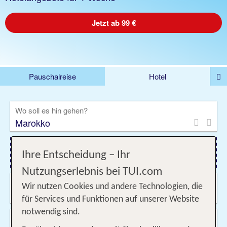
Jetzt ab 99 €
Pauschalreise
Hotel
DEALS
Flug
Ferienhaus
Mietwagen
Wo soll es hin gehen?
Kreuzfahrten
Rundreisen
Ausflüge
Camper
Privattransfer
Zusatzleistungen
Ihre Entscheidung – Ihr
Flug hinzufügen
Nutzungserlebnis bei TUI.com
Wann & wie lange?
Wir nutzen Cookies und andere Technologien, die
09.08.2026 - 06.11.2026, Beliebig
für Services und Funktionen auf unserer Website
notwendig sind.
Wer reist mit?