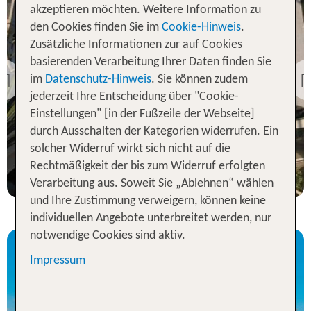
akzeptieren möchten. Weitere Information zu
den Cookies finden Sie im
Cookie-Hinweis
.
Zusätzliche Informationen zur auf Cookies
Hammamet
Hotel Residence
basierenden Verarbeitung Ihrer Daten finden Sie
Mahmoud
im
Datenschutz-Hinweis
. Sie können zudem
Previous
86 % Weiterempfehlung
jederzeit Ihre Entscheidung über "Cookie-
Einstellungen" [in der Fußzeile der Webseite]
durch Ausschalten der Kategorien widerrufen. Ein
7 Nächte, ÜF, DZ
solcher Widerruf wirkt sich nicht auf die
p.P. ab 96 €
Rechtmäßigkeit der bis zum Widerruf erfolgten
Verarbeitung aus. Soweit Sie „Ablehnen“ wählen
und Ihre Zustimmung verweigern, können keine
individuellen Angebote unterbreitet werden, nur
notwendige Cookies sind aktiv.
Impressum