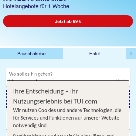
Hotelangebote für 1 Woche
Jetzt ab 69 €
Pauschalreise
Hotel
DEALS
Flug
Ferienhaus
Mietwagen
Wo soll es hin gehen?
Kreuzfahrten
Rundreisen
Ausflüge
Camper
Privattransfer
Zusatzleistungen
Ihre Entscheidung – Ihr
Nutzungserlebnis bei TUI.com
Flug hinzufügen
Wir nutzen Cookies und andere Technologien, die
Wann & wie lange?
für Services und Funktionen auf unserer Website
09.08.2026 - 06.11.2026, Beliebig
notwendig sind.