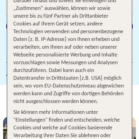
Darüber hinaus und soweit Sie einwilligen und
Wer reist mit?
2 Erwachsene
„Zustimmen“ auswählen, können wir sowie
unsere bis zu fünf Partner als Drittanbieter
Cookies auf Ihrem Gerät setzen, andere
Suchen
Technologien verwenden und personenbezogene
Daten [z. B. IP-Adresse] von Ihnen erheben und
verarbeiten, um Ihnen auf oder neben unserer
1 Filter hinzugefügt
Webseite personalisierte Werbung und Inhalte
vorzuschlagen sowie Messungen und Analysen
durchzuführen. Dabei kann auch ein
Gewählte Filter:
Hammamet
Datentransfer in Drittstaaten [z.B. USA] möglich
sein, wo vom EU-Datenschutzniveau abgewichen
Unsere TOP Hotelangebote für 1
werden kann und Zugriffe von dortigen Behörden
nicht ausgeschlossen werden können.
Woche Hammamet
Sie können mehr Informationen unter
"Einstellungen" finden und entscheiden, welche
Cookies und welche auf Cookies basierende
Verarbeitung Ihrer Daten Sie ablehnen oder