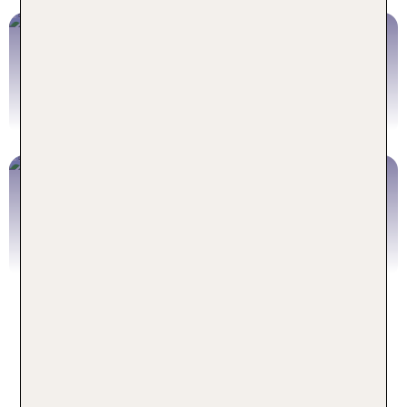
Flusskreuzfahrten
Jetzt buchen
Hochseekreuzfahrten
Jetzt buchen
Flusskreuzfahrten - die andere
Art zu reisen
Auf Flussreisen erlebst Du faszinierende