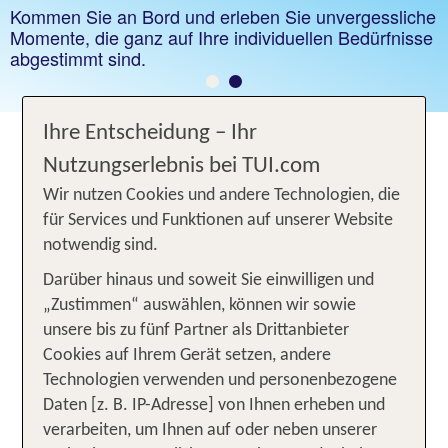
mit der neuen Mein Schiff Flow, dem zweiten Schiff
Kommen Sie an Bord und erleben Sie unvergessliche
der InTUItion-Klasse.
Momente, die ganz auf Ihre individuellen Bedürfnisse
abgestimmt sind.
Ihre Entscheidung – Ihr
KREUZFAHRTEN MIT DER MEIN
Nutzungserlebnis bei TUI.com
SCHIFF® FLOTTE
Wir nutzen Cookies und andere Technologien, die
für Services und Funktionen auf unserer Website
Eine Kreuzfahrt ist mehr als nur eine Schiffsreise -
notwendig sind.
sie ist ein Erlebnis aus Entspannung, Entdeckung
und Komfort.
Darüber hinaus und soweit Sie einwilligen und
„Zustimmen“ auswählen, können wir sowie
Entdecken Sie mit der
Flotte
Mein Schiff®
unsere bis zu fünf Partner als Drittanbieter
Kreuzfahrten, die mehr bieten: großzügiger
Cookies auf Ihrem Gerät setzen, andere
Komfort, exzellente Gastronomie, Premium-
Technologien verwenden und personenbezogene
Inklusivleistungen und ein entspanntes
Daten [z. B. IP-Adresse] von Ihnen erheben und
Wohlfühlambiente. Jedes Schiff vereint modernes
verarbeiten, um Ihnen auf oder neben unserer