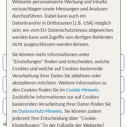
Design mit hertlichem Service - für unvergessliche
Webseite personalisierte Werbung und Inhalte
Urlaubsmomente von der ersten Minute an.
vorzuschlagen sowie Messungen und Analysen
durchzuführen. Dabei kann auch ein
Unser Tipp: Mit dem TUI Cruises Newsletter
Datentransfer in Drittstaaten [z.B. USA] möglich
erhalten Sie regelmäßig Infos rund um das
sein, wo vom EU-Datenschutzniveau abgewichen
Thema Urlaub mit
Mein Schiff®
-
Jetzt
werden kann und Zugriffe von dortigen Behörden
anmelden!
nicht ausgeschlossen werden können.
Sie können mehr Informationen unter
Mein Schiff® Premium-Inklusivleistungen
"Einstellungen" finden und entscheiden, welche
Cookies und welche auf Cookies basierende
Verarbeitung Ihrer Daten Sie ablehnen oder
Große Auswahl an Reiserouten
akzeptieren möchten. Weitere Information zu
den Cookies finden Sie im
Cookie-Hinweis
.
Zusätzliche Informationen zur auf Cookies
Mein Schiff® Kreuzfahrt Angebote
basierenden Verarbeitung Ihrer Daten finden Sie
im
Datenschutz-Hinweis
. Sie können zudem
jederzeit Ihre Entscheidung über "Cookie-
Einstellungen" [in der Fußzeile der Webseite]