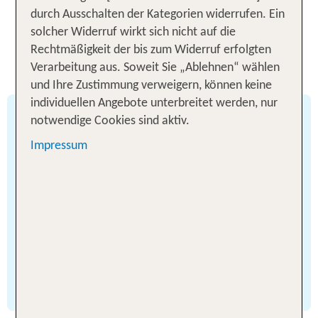
durch Ausschalten der Kategorien widerrufen. Ein
solcher Widerruf wirkt sich nicht auf die
Rechtmäßigkeit der bis zum Widerruf erfolgten
Verarbeitung aus. Soweit Sie „Ablehnen“ wählen
und Ihre Zustimmung verweigern, können keine
individuellen Angebote unterbreitet werden, nur
Kreuzfahrt Tipps für Anfänger
notwendige Cookies sind aktiv.
®
Meine erste Kreuzfahrt mit Mein Schiff
Impressum
Damit Sie bestens vorbereitet starten, finden Sie
hier unsere Tipps für Einsteiger - kompakt,
verständlich und mit allem, was Sie für Ihre erste
Kreuzfahrt wissen sollten, vor der Buchung über
Dresscode bis zum Landausflug.
Anfängertipps entdecken