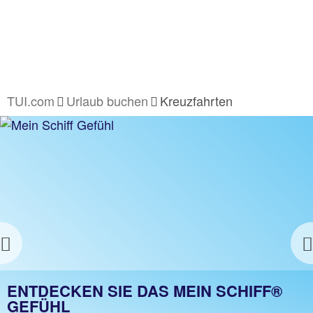
TUI.com
Urlaub buchen
Kreuzfahrten
Previous
KOMMEN SIE IN DEN FLOW
ENTDECKEN SIE DAS MEIN SCHIFF®
GEFÜHL
Noch mehr genießen, entspannen und wohlfühlen –